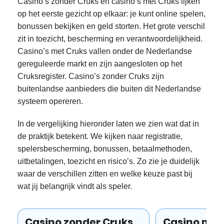
Casino’s zonder Cruks en casino’s met Cruks lijken
op het eerste gezicht op elkaar: je kunt online spelen,
bonussen bekijken en geld storten. Het grote verschil
zit in toezicht, bescherming en verantwoordelijkheid.
Casino’s met Cruks vallen onder de Nederlandse
gereguleerde markt en zijn aangesloten op het
Cruksregister. Casino’s zonder Cruks zijn
buitenlandse aanbieders die buiten dit Nederlandse
systeem opereren.
In de vergelijking hieronder laten we zien wat dat in
de praktijk betekent. We kijken naar registratie,
spelersbescherming, bonussen, betaalmethoden,
uitbetalingen, toezicht en risico’s. Zo zie je duidelijk
waar de verschillen zitten en welke keuze past bij
wat jij belangrijk vindt als speler.
Casino zonder Cruks
Casino met