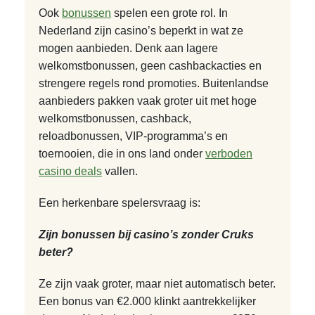
Ook
bonussen
spelen een grote rol. In
Nederland zijn casino’s beperkt in wat ze
mogen aanbieden. Denk aan lagere
welkomstbonussen, geen cashbackacties en
strengere regels rond promoties. Buitenlandse
aanbieders pakken vaak groter uit met hoge
welkomstbonussen, cashback,
reloadbonussen, VIP-programma’s en
toernooien, die in ons land onder
verboden
casino deals
vallen.
Een herkenbare spelersvraag is:
Zijn bonussen bij casino’s zonder Cruks
beter?
Ze zijn vaak groter, maar niet automatisch beter.
Een bonus van €2.000 klinkt aantrekkelijker