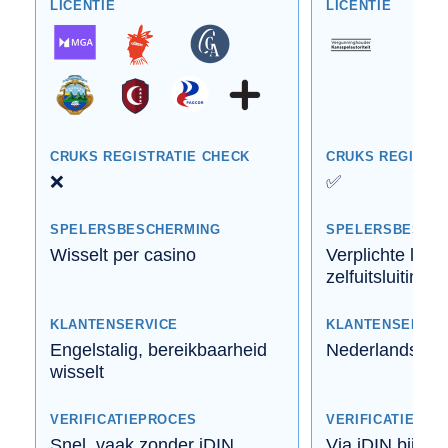
LICENTIE
LICENTIE
CRUKS REGISTRATIE CHECK
CRUKS REGISTRA
❌
✅
SPELERSBESCHERMING
SPELERSBESCH
Wisselt per casino
Verplichte limi
zelfuitsluiting
KLANTENSERVICE
KLANTENSERVIC
Engelstalig, bereikbaarheid
Nederlandstali
wisselt
VERIFICATIEPROCES
VERIFICATIEPRO
Snel, vaak zonder iDIN
Via iDIN bij a