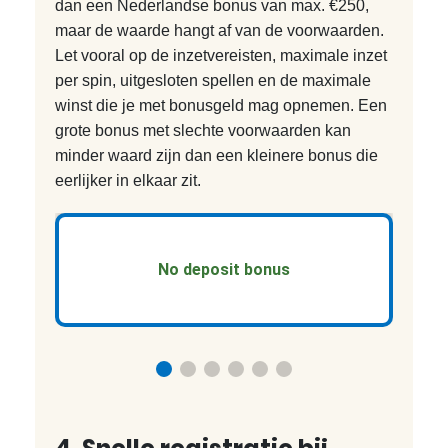
dan een Nederlandse bonus van max. €250,
maar de waarde hangt af van de voorwaarden.
Let vooral op de inzetvereisten, maximale inzet
per spin, uitgesloten spellen en de maximale
winst die je met bonusgeld mag opnemen. Een
grote bonus met slechte voorwaarden kan
minder waard zijn dan een kleinere bonus die
eerlijker in elkaar zit.
No deposit bonus