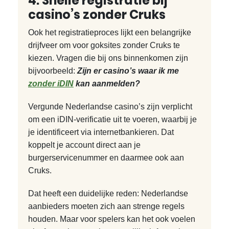
4. Snelle registratie bij
casino’s zonder Cruks
Ook het registratieproces lijkt een belangrijke
drijfveer om voor goksites zonder Cruks te
kiezen. Vragen die bij ons binnenkomen zijn
bijvoorbeeld:
Zijn er casino’s waar ik me
zonder iDIN
kan aanmelden?
Vergunde Nederlandse casino’s zijn verplicht
om een iDIN-verificatie uit te voeren, waarbij je
je identificeert via internetbankieren. Dat
koppelt je account direct aan je
burgerservicenummer en daarmee ook aan
Cruks.
Dat heeft een duidelijke reden: Nederlandse
aanbieders moeten zich aan strenge regels
houden. Maar voor spelers kan het ook voelen