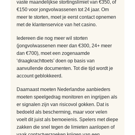
vaste maandelijkse stortingslimiet van €350, of
€150 voor jongvolwassenen tot 24 jaar. Om
meer te storten, moet je eerst contact opnemen
met de klantenservice van het casino.
Iedereen die nog meer wil storten
(jongvolwassenen meer dan €300, 24+ meer
dan €700), moet een zogenaamde
‘draagkrachttoets’ doen op basis van
aanvullende documenten. Tot die tijd wordt je
account geblokkeerd.
Daarnaast moeten Nederlandse aanbieders
moeten speelgedrag monitoren en ingrijpen als
er signalen zijn van risicovol gokken. Dat is
bedoeld als bescherming, maar voor velen
voelt dit juist als bemoeienis. Spelers met diepe
zakken die snel tegen de limieten aanlopen of
vaak contactverzoeken krijgen van een