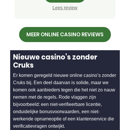
Lees review
MEER ONLINE CASINO REVIEWS
Nieuwe casino’s zonder
Cruks
Er komen geregeld nieuwe online casino’s zonder
Cruks bij. Een deel daarvan is solide, maar we
komen ook aanbieders tegen die het niet zo nauw
nemen met de regels. Rode vlaggen zijn
bijvoorbeeld: een niet-verifieerbare licentie,
onduidelijke bonusvoorwaarden, een niet-
werkende opnameoptie of een klantenservice die
verificatievragen ontwijkt.