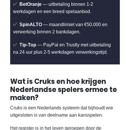
✅
BetOranje
— uitbetaling binnen 1-2
werkdagen en een breed spelaanbod.
✅
SpinALTO
— maandlimiet van €50.000 en
verwerking binnen 2 bankdagen.
✅
Tip-Top
— PayPal en Trustly met uitbetaling
na 24 uur plus 2-5 werkdagen verwerkingstijd.
Wat is Cruks en hoe krijgen
Nederlandse spelers ermee te
maken?
Cruks is een Nederlands systeem dat bijhoudt wie
uitgesloten is van deelname aan kansspelen.
Het register is in het leven geroepen door de