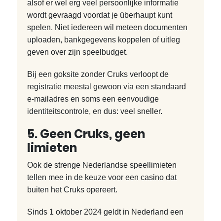
alsof er wel erg veel persoonlijke informatie
wordt gevraagd voordat je überhaupt kunt
spelen. Niet iedereen wil meteen documenten
uploaden, bankgegevens koppelen of uitleg
geven over zijn speelbudget.
Bij een goksite zonder Cruks verloopt de
registratie meestal gewoon via een standaard
e-mailadres en soms een eenvoudige
identiteitscontrole, en dus: veel sneller.
5. Geen Cruks, geen
limieten
Ook de strenge Nederlandse speellimieten
tellen mee in de keuze voor een casino dat
buiten het Cruks opereert.
Sinds 1 oktober 2024 geldt in Nederland een