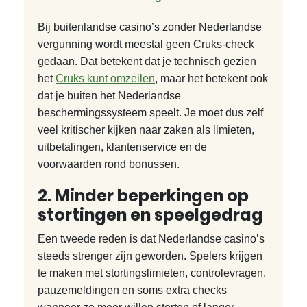
Bij buitenlandse casino’s zonder Nederlandse
vergunning wordt meestal geen Cruks-check
gedaan. Dat betekent dat je technisch gezien
het
Cruks kunt omzeilen
, maar het betekent ook
dat je buiten het Nederlandse
beschermingssysteem speelt. Je moet dus zelf
veel kritischer kijken naar zaken als limieten,
uitbetalingen, klantenservice en de
voorwaarden rond bonussen.
2. Minder beperkingen op
stortingen en speelgedrag
Een tweede reden is dat Nederlandse casino’s
steeds strenger zijn geworden. Spelers krijgen
te maken met stortingslimieten, controlevragen,
pauzemeldingen en soms extra checks