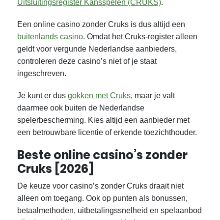
Uitsluitingsregister Kansspelen (CRUKS)
.
Een online casino zonder Cruks is dus altijd een
buitenlands casino
. Omdat het Cruks-register alleen
geldt voor vergunde Nederlandse aanbieders,
controleren deze casino’s niet of je staat
ingeschreven.
Je kunt er dus
gokken met Cruks
, maar je valt
daarmee ook buiten de Nederlandse
spelerbescherming. Kies altijd een aanbieder met
een betrouwbare licentie of erkende toezichthouder.
Beste online casino’s zonder
Cruks [2026]
De keuze voor casino’s zonder Cruks draait niet
alleen om toegang. Ook op punten als bonussen,
betaalmethoden, uitbetalingssnelheid en spelaanbod