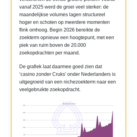
vanaf 2025 werd de groei veel sterker: de
maandelijkse volumes lagen structureel
hoger en schoten op meerdere momenten
flink omhoog. Begin 2026 bereikte de
zoekterm opnieuw een hoogtepunt, met een
piek van ruim boven de 20.000
zoekopdrachten per maand.
De grafiek laat daarmee goed zien dat
‘casino zonder Cruks’ onder Nederlanders is
uitgegroeid van een nichezoekterm naar een
veelgebruikte zoekopdracht.