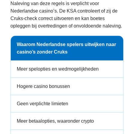
Naleving van deze regels is verplicht voor
Nederlandse casino’s. De KSA controleert of zij de
Cruks-check correct uitvoeren en kan boetes
opleggen bij overtredingen of onvoldoende naleving.
Waarom Nederlandse spelers uitwijken naar
casino’s zonder Cruks
Meer spelopties en wedmogelijkheden
Hogere casino bonussen
Geen verplichte limieten
Meer betaalopties, waaronder crypto