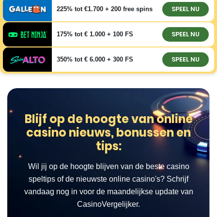
SPEEL NU
225% tot €1.700 + 200 free spins
SPEEL NU
175% tot € 1.000 + 100 FS
SPEEL NU
350% tot € 6.000 + 300 FS
Blijf op de hoogte van online
casino nieuws, bonussen en
tips:
Wil jij op de hoogte blijven van de beste casino
speltips of de nieuwste online casino's? Schrijf
vandaag nog in voor de maandelijkse update van
CasinoVergelijker.