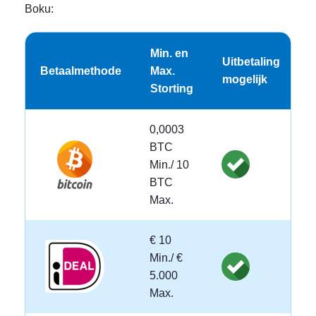
Boku:
Min. en
Uitbetaling
Betaalmethode
Max.
K
mogelijk
Storting
0,0003
BTC
Min./ 10
N
BTC
Max.
€ 10
Min./ €
N
5.000
Max.