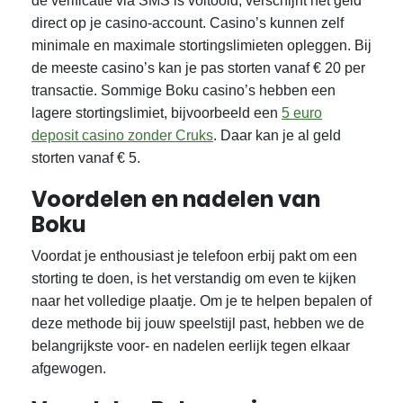
de verificatie via SMS is voltooid, verschijnt het geld
direct op je casino-account. Casino’s kunnen zelf
minimale en maximale stortingslimieten opleggen. Bij
de meeste casino’s kan je pas storten vanaf € 20 per
transactie. Sommige Boku casino’s hebben een
lagere stortingslimiet, bijvoorbeeld een
5 euro
deposit casino zonder Cruks
. Daar kan je al geld
storten vanaf € 5.
Voordelen en nadelen van
Boku
Voordat je enthousiast je telefoon erbij pakt om een
storting te doen, is het verstandig om even te kijken
naar het volledige plaatje. Om je te helpen bepalen of
deze methode bij jouw speelstijl past, hebben we de
belangrijkste voor- en nadelen eerlijk tegen elkaar
afgewogen.