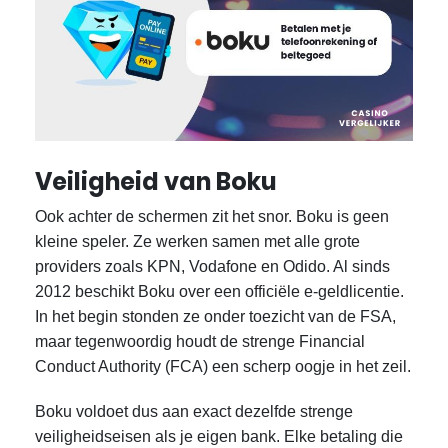
Veiligheid van Boku
Ook achter de schermen zit het snor. Boku is geen
kleine speler. Ze werken samen met alle grote
providers zoals KPN, Vodafone en Odido. Al sinds
2012 beschikt Boku over een officiële e-geldlicentie.
In het begin stonden ze onder toezicht van de FSA,
maar tegenwoordig houdt de strenge Financial
Conduct Authority (FCA) een scherp oogje in het zeil.
Boku voldoet dus aan exact dezelfde strenge
veiligheidseisen als je eigen bank. Elke betaling die