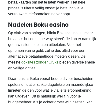
betaalkaarten om het te laten werken. Het hele
proces is uiterst veilig omdat je betaling via je
vertrouwde telefoonrekening verloopt.
Nadelen Boku casino
Op vlak van stortingen, blinkt Boku casino uit, maar
helaas is het een ‘one-way-street’. Je kan er namelijk
geen winsten mee laten uitbetalen. Voor het
opnemen van je geld, zul je dus altijd voor een
alternatieve betaalmethode moeten kiezen. De
meeste
goksites zonder Cruks
bieden diverse snelle
en veilige opties.
Daarnaast is Boku vooral bedoeld voor bescheiden
spelers omdat er strikte dagelijkse en maandelijkse
limieten gelden voor wat je via je telefoonrekening
kan uitgeven. Dit is natuurlijk wel fijn voor je
budgetbeheer. Als je echter groter wilt inzetten, kan