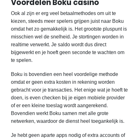
Voordelen Boku casino
Ook al zijn er erg veel betaalmethodes om uit te
kiezen, steeds meer spelers grijpen juist naar Boku
omdat het zo gemakkelijk is. Het grootste pluspunt is
misschien wel de snelheid. Je stortingen worden in
realtime verwerkt. Je saldo wordt dus direct
bijgewerkt en je hoeft geen seconde te wachten om
te spelen.
Boku is bovendien een heel voordelige methode
omdat er geen extra kosten in rekening worden
gebracht voor je transacties. Het enige wat je hoeft te
doen, is even checken bij je eigen mobiele provider
of er een kleine toeslag wordt aangerekend.
Bovendien werkt Boku samen met alle grote
netwerken, waardoor de dienst heel toegankelijk is.
Je hebt geen aparte apps nodig of extra accounts of