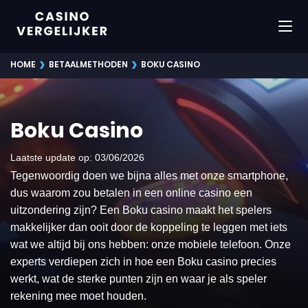
›
›
HOME
BETAALMETHODEN
BOKU CASINO
Boku Casino
Laatste update op
: 03/06/2026
Tegenwoordig doen we bijna alles met onze smartphone,
dus waarom zou betalen in een online casino een
uitzondering zijn? Een Boku casino maakt het spelers
makkelijker dan ooit door de koppeling te leggen met iets
wat we altijd bij ons hebben: onze mobiele telefoon. Onze
experts verdiepen zich in hoe een Boku casino precies
werkt, wat de sterke punten zijn en waar je als speler
rekening mee moet houden.