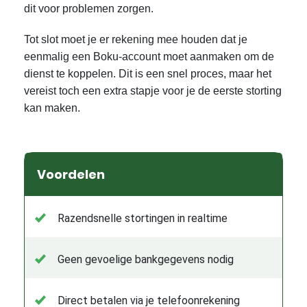
dit voor problemen zorgen.
Tot slot moet je er rekening mee houden dat je
eenmalig een Boku-account moet aanmaken om de
dienst te koppelen. Dit is een snel proces, maar het
vereist toch een extra stapje voor je de eerste storting
kan maken.
Voordelen
Razendsnelle stortingen in realtime
Geen gevoelige bankgegevens nodig
Direct betalen via je telefoonrekening