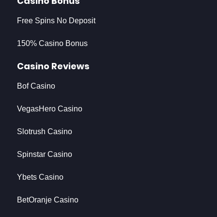
Casino Bonus
Free Spins No Deposit
150% Casino Bonus
Casino Reviews
Bof Casino
VegasHero Casino
Slotrush Casino
Spinstar Casino
Ybets Casino
BetOranje Casino