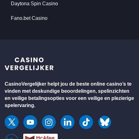
Daytona Spin Casino
Fano.bet Casino
CasinoVergelijker helpt jou de beste online casino’s te
vinden met deskundige beoordelingen, spelinzichten
en veilige betalingsopties voor een
veilige en plezierige
spelervaring.