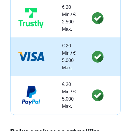
€ 20
Min./ €
N
2.500
Max.
€ 20
Min./ €
S
5.000
Max.
€ 20
Min./ €
S
5.000
1
Max.