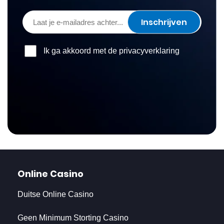
Ik ga akkoord met de privacyverklaring
Online Casino
Duitse Online Casino
Geen Minimum Storting Casino