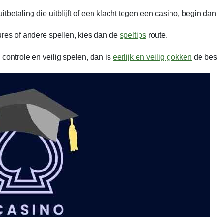
tbetaling die uitblijft of een klacht tegen een casino, begin dan 
tures of andere spellen, kies dan de
speltips
route.
controle en veilig spelen, dan is
eerlijk en veilig gokken
de bes