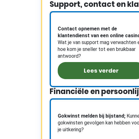
Support, contact en kl
Contact opnemen met de
klantendienst van een online casin
Wat je van support mag verwachten 
hoe kom je sneller tot een bruikbaar
antwoord?
Lees verder
Financiële en persoonli
Gokwinst melden bij bijstand;
Kunn
gokwinsten gevolgen kan hebben voo
je uitkering?