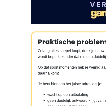
Praktische problem
Zolang alles soepel loopt, denk je nauwel
wordt beperkt zonder dat meteen duideli
Op dat soort momenten heb je weinig aan
daarna komt.
Je bent hier aan het juiste adres als je:
wacht op een uitbetaling
geen duidelijk antwoord krijgt van 