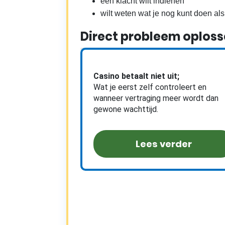
een klacht wilt indienen
wilt weten wat je nog kunt doen als
Direct probleem oplos
Casino betaalt niet uit;
Wat je eerst zelf controleert en
wanneer vertraging meer wordt dan
gewone wachttijd.
Lees verder