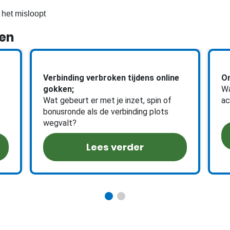
 het misloopt
sen
Verbinding verbroken tijdens online
On
gokken;
Wa
Wat gebeurt er met je inzet, spin of
ac
bonusronde als de verbinding plots
wegvalt?
Lees verder