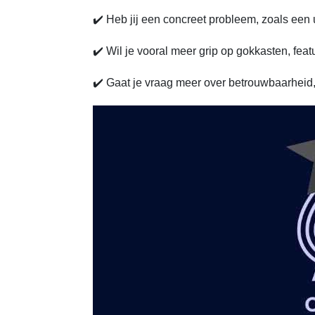
✔️ Heb jij een concreet probleem, zoals een ui
✔️ Wil je vooral meer grip op gokkasten, fea
✔️ Gaat je vraag meer over betrouwbaarheid, 