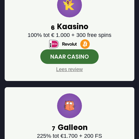
Kaasino
100% tot € 1.000 + 300 free spins
NAAR CASINO
Lees review
Galleon
225% tot €1.700 + 200 FS