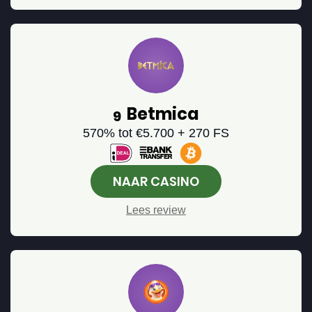
Betmica
570% tot €5.700 + 270 FS
NAAR CASINO
Lees review