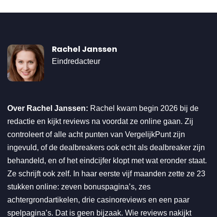
Rachel Janssen
Eindredacteur
Over Rachel Janssen:
Rachel kwam begin 2026 bij de
redactie en kijkt reviews na voordat ze online gaan. Zij
controleert of alle acht punten van VergelijkPunt zijn
ingevuld, of de dealbreakers ook echt als dealbreaker zijn
behandeld, en of het eindcijfer klopt met wat eronder staat.
Ze schrijft ook zelf. In haar eerste vijf maanden zette ze 23
stukken online: zeven bonuspagina’s, zes
achtergrondartikelen, drie casinoreviews en een paar
spelpagina’s. Dat is geen bijzaak. Wie reviews nakijkt