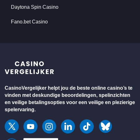
Daytona Spin Casino
Fano.bet Casino
CasinoVergelijker helpt jou de beste online casino’s te
vinden met deskundige beoordelingen, spelinzichten
en veilige betalingsopties voor een
veilige en plezierige
spelervaring.