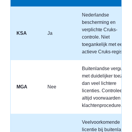
Nederlandse
bescherming en
verplichte Cruks-
KSA
Ja
controle. Niet
toegankelijk met een
actieve Cruks-registratie
Buitenlandse vergunni
met duidelijker toezicht
dan veel lichtere
MGA
Nee
licenties. Controleer we
altijd voorwaarden en
klachtenprocedure.
Veelvoorkomende
licentie bij buitenlandse