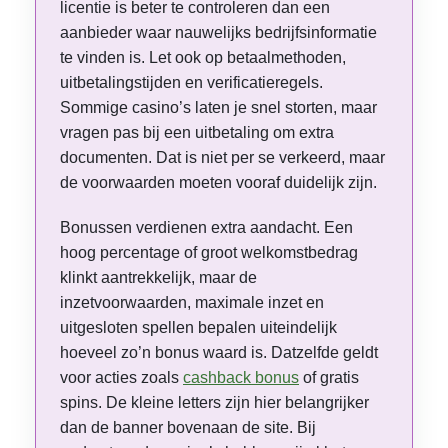
licentie is beter te controleren dan een
aanbieder waar nauwelijks bedrijfsinformatie
te vinden is. Let ook op betaalmethoden,
uitbetalingstijden en verificatieregels.
Sommige casino’s laten je snel storten, maar
vragen pas bij een uitbetaling om extra
documenten. Dat is niet per se verkeerd, maar
de voorwaarden moeten vooraf duidelijk zijn.
Bonussen verdienen extra aandacht. Een
hoog percentage of groot welkomstbedrag
klinkt aantrekkelijk, maar de
inzetvoorwaarden, maximale inzet en
uitgesloten spellen bepalen uiteindelijk
hoeveel zo’n bonus waard is. Datzelfde geldt
voor acties zoals
cashback bonus
of gratis
spins. De kleine letters zijn hier belangrijker
dan de banner bovenaan de site. Bij