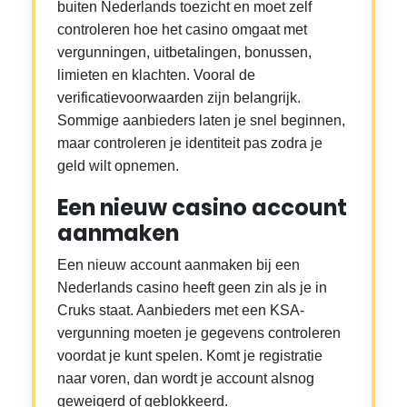
buiten Nederlands toezicht en moet zelf
controleren hoe het casino omgaat met
vergunningen, uitbetalingen, bonussen,
limieten en klachten. Vooral de
verificatievoorwaarden zijn belangrijk.
Sommige aanbieders laten je snel beginnen,
maar controleren je identiteit pas zodra je
geld wilt opnemen.
Een nieuw casino account
aanmaken
Een nieuw account aanmaken bij een
Nederlands casino heeft geen zin als je in
Cruks staat. Aanbieders met een KSA-
vergunning moeten je gegevens controleren
voordat je kunt spelen. Komt je registratie
naar voren, dan wordt je account alsnog
geweigerd of geblokkeerd.