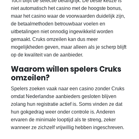
Toch blijft de selectie belangrijk. De beste keuze is
niet automatisch het casino met de hoogste bonus,
maar het casino waar de voorwaarden duidelijk zijn,
de betaalmethoden betrouwbaar voelen en
uitbetalingen niet onnodig ingewikkeld worden
gemaakt. Cruks omzeilen kan dus meer
mogelijkheden geven, maar alleen als je scherp blijft
op de kwaliteit van de aanbieder.
Waarom willen spelers Cruks
omzeilen?
Spelers zoeken vaak naar een casino zonder Cruks
omdat Nederlandse aanbieders gesloten blijven
zolang hun registratie actief is. Soms vinden ze dat
hun gokgedrag weer onder controle is. Anderen
ervaren de minimale looptijd als te streng, zeker
wanneer ze zichzelf vrijwillig hebben ingeschreven.