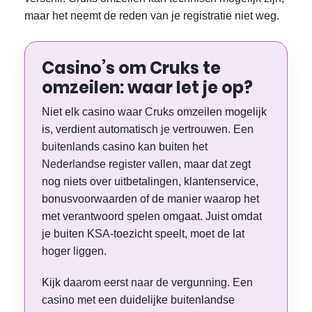
maar het neemt de reden van je registratie niet weg.
Casino’s om Cruks te
omzeilen: waar let je op?
Niet elk casino waar Cruks omzeilen mogelijk
is, verdient automatisch je vertrouwen. Een
buitenlands casino kan buiten het
Nederlandse register vallen, maar dat zegt
nog niets over uitbetalingen, klantenservice,
bonusvoorwaarden of de manier waarop het
met verantwoord spelen omgaat. Juist omdat
je buiten KSA-toezicht speelt, moet de lat
hoger liggen.
Kijk daarom eerst naar de vergunning. Een
casino met een duidelijke buitenlandse