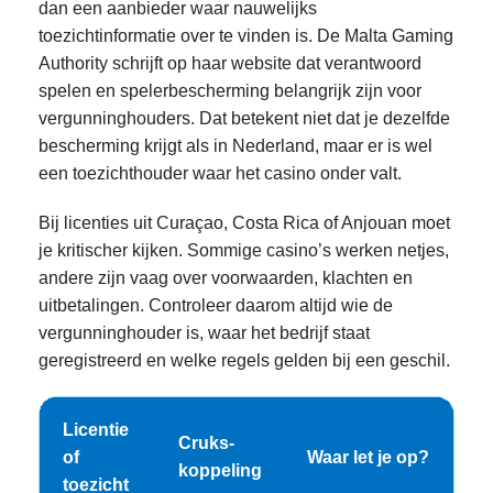
dan een aanbieder waar nauwelijks
toezichtinformatie over te vinden is. De Malta Gaming
Authority schrijft op haar website dat verantwoord
spelen en spelerbescherming belangrijk zijn voor
vergunninghouders. Dat betekent niet dat je dezelfde
bescherming krijgt als in Nederland, maar er is wel
een toezichthouder waar het casino onder valt.
Bij licenties uit Curaçao, Costa Rica of Anjouan moet
je kritischer kijken. Sommige casino’s werken netjes,
andere zijn vaag over voorwaarden, klachten en
uitbetalingen. Controleer daarom altijd wie de
vergunninghouder is, waar het bedrijf staat
geregistreerd en welke regels gelden bij een geschil.
Licentie
Cruks-
of
Waar let je op?
koppeling
toezicht