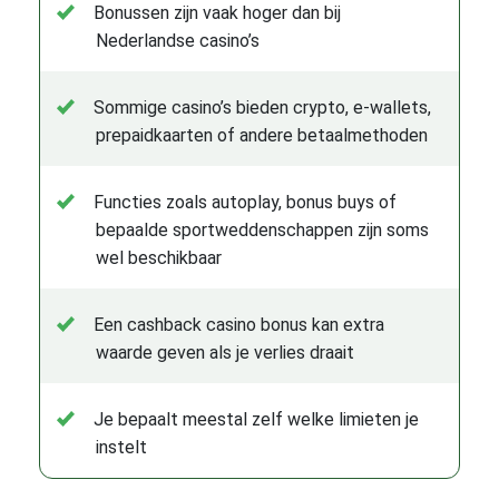
Bonussen zijn vaak hoger dan bij
Nederlandse casino’s
Sommige casino’s bieden crypto, e-wallets,
prepaidkaarten of andere betaalmethoden
Functies zoals autoplay, bonus buys of
bepaalde sportweddenschappen zijn soms
wel beschikbaar
Een cashback casino bonus kan extra
waarde geven als je verlies draait
Je bepaalt meestal zelf welke limieten je
instelt