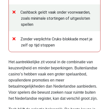
Cashback geldt vaak onder voorwaarden,
zoals minimale stortingen of uitgesloten
spellen
Zonder verplichte Cruks-blokkade moet je
zelf op tijd stoppen
Het aantrekkelijke zit vooral in de combinatie van
keuzevrijheid en minder beperkingen. Buitenlandse
casino’s hebben vaak een groter spelaanbod,
opvallendere promoties en meer
betaalmogelijkheden dan Nederlandse aanbieders.
Voor spelers die bewust zoeken naar ruimte buiten
het Nederlandse register, kan dat verschil groot zijn.