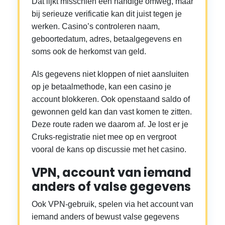
Dat lijkt misschien een handige omweg, maar
bij serieuze verificatie kan dit juist tegen je
werken. Casino’s controleren naam,
geboortedatum, adres, betaalgegevens en
soms ook de herkomst van geld.
Als gegevens niet kloppen of niet aansluiten
op je betaalmethode, kan een casino je
account blokkeren. Ook openstaand saldo of
gewonnen geld kan dan vast komen te zitten.
Deze route raden we daarom af. Je lost er je
Cruks-registratie niet mee op en vergroot
vooral de kans op discussie met het casino.
VPN, account van iemand
anders of valse gegevens
Ook VPN-gebruik, spelen via het account van
iemand anders of bewust valse gegevens