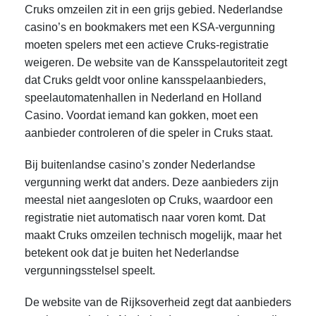
Cruks omzeilen zit in een grijs gebied. Nederlandse
casino’s en bookmakers met een KSA-vergunning
moeten spelers met een actieve Cruks-registratie
weigeren. De website van de Kansspelautoriteit zegt
dat Cruks geldt voor online kansspelaanbieders,
speelautomatenhallen in Nederland en Holland
Casino. Voordat iemand kan gokken, moet een
aanbieder controleren of die speler in Cruks staat.
Bij buitenlandse casino’s zonder Nederlandse
vergunning werkt dat anders. Deze aanbieders zijn
meestal niet aangesloten op Cruks, waardoor een
registratie niet automatisch naar voren komt. Dat
maakt Cruks omzeilen technisch mogelijk, maar het
betekent ook dat je buiten het Nederlandse
vergunningsstelsel speelt.
De website van de Rijksoverheid zegt dat aanbieders