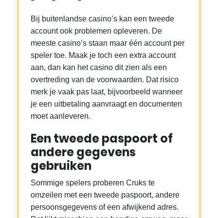
Bij buitenlandse casino’s kan een tweede
account ook problemen opleveren. De
meeste casino’s staan maar één account per
speler toe. Maak je toch een extra account
aan, dan kan het casino dit zien als een
overtreding van de voorwaarden. Dat risico
merk je vaak pas laat, bijvoorbeeld wanneer
je een uitbetaling aanvraagt en documenten
moet aanleveren.
Een tweede paspoort of
andere gegevens
gebruiken
Sommige spelers proberen Cruks te
omzeilen met een tweede paspoort, andere
persoonsgegevens of een afwijkend adres.