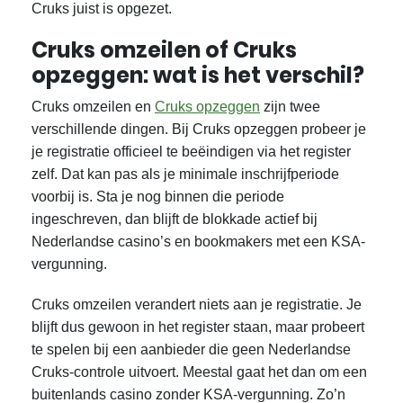
Cruks juist is opgezet.
Cruks omzeilen of Cruks
opzeggen: wat is het verschil?
Cruks omzeilen en
Cruks opzeggen
zijn twee
verschillende dingen. Bij Cruks opzeggen probeer je
je registratie officieel te beëindigen via het register
zelf. Dat kan pas als je minimale inschrijfperiode
voorbij is. Sta je nog binnen die periode
ingeschreven, dan blijft de blokkade actief bij
Nederlandse casino’s en bookmakers met een KSA-
vergunning.
Cruks omzeilen verandert niets aan je registratie. Je
blijft dus gewoon in het register staan, maar probeert
te spelen bij een aanbieder die geen Nederlandse
Cruks-controle uitvoert. Meestal gaat het dan om een
buitenlands casino zonder KSA-vergunning. Zo’n