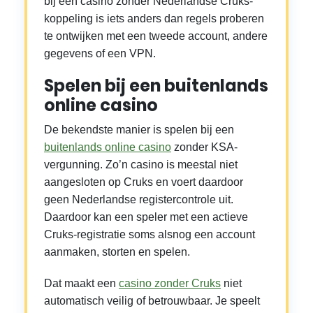
bij een casino zonder Nederlandse Cruks-
koppeling is iets anders dan regels proberen
te ontwijken met een tweede account, andere
gegevens of een VPN.
Spelen bij een buitenlands
online casino
De bekendste manier is spelen bij een
buitenlands online casino
zonder KSA-
vergunning. Zo’n casino is meestal niet
aangesloten op Cruks en voert daardoor
geen Nederlandse registercontrole uit.
Daardoor kan een speler met een actieve
Cruks-registratie soms alsnog een account
aanmaken, storten en spelen.
Dat maakt een
casino zonder Cruks
niet
automatisch veilig of betrouwbaar. Je speelt