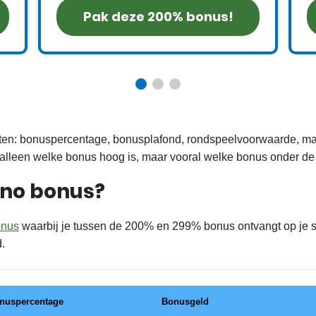
Pak deze 200% bonus!
ten: bonuspercentage, bonusplafond, rondspeelvoorwaarde, max
t alleen welke bonus hoog is, maar vooral welke bonus onder de
ino bonus?
onus
waarbij je tussen de 200% en 299% bonus ontvangt op je st
.
nuspercentage
Bonusgeld