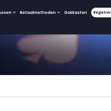
ussen
Betaalmethoden
Gokkasten
Registre