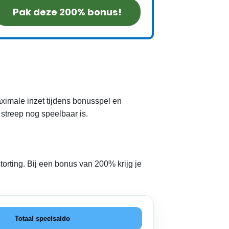
Pak deze 200% bonus!
Pak de
imale inzet tijdens bonusspel en
 streep nog speelbaar is.
orting. Bij een bonus van 200% krijg je
Totaal speelsaldo