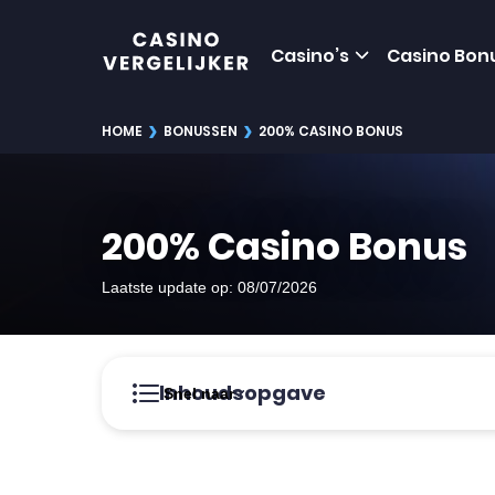
Casino’s
Casino Bon
›
›
HOME
BONUSSEN
200% CASINO BONUS
200% Casino Bonus
Laatste update op
: 08/07/2026
Inhoudsopgave