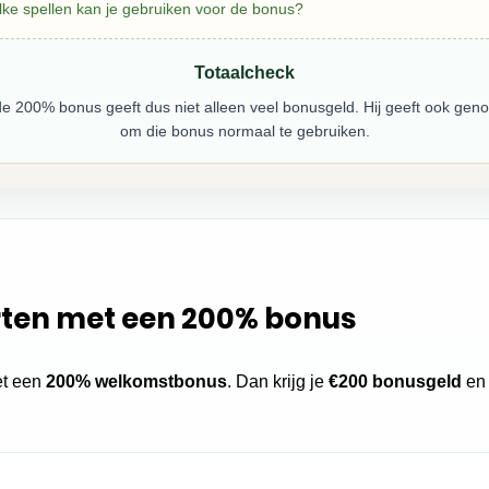
ke spellen kan je gebruiken voor de bonus?
Totaalcheck
 200% bonus geeft dus niet alleen veel bonusgeld. Hij geeft ook gen
om die bonus normaal te gebruiken.
rten met een 200% bonus
et een
200% welkomstbonus
. Dan krijg je
€200 bonusgeld
en 