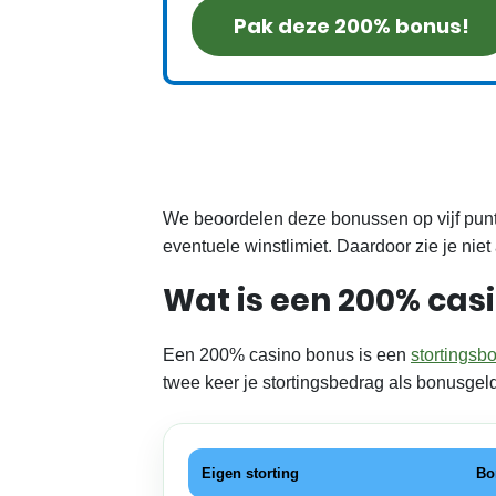
Pak deze 200% bonus!
We beoordelen deze bonussen op vijf pun
eventuele winstlimiet. Daardoor zie je nie
Wat is een 200% cas
Een 200% casino bonus is een
stortingsb
twee keer je stortingsbedrag als bonusgeld
Eigen storting
Bo