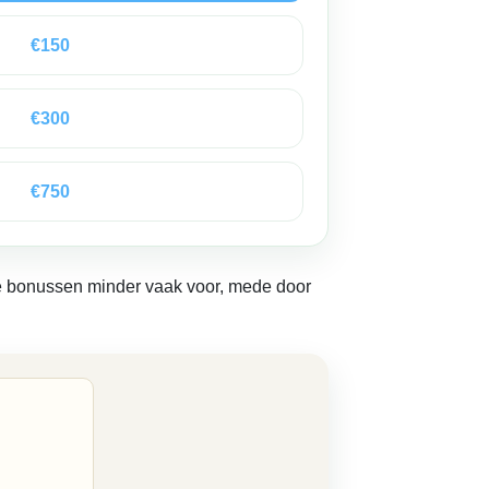
€150
€300
€750
e bonussen minder vaak voor, mede door