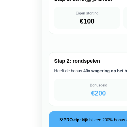
Eigen storting
€100
Stap 2: rondspelen
Heeft de bonus
40x wagering op het 
Bonusgeld
€200
💡PRO-tip:
kijk bij een 200% bonus 