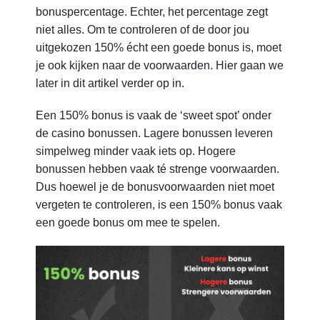
bonuspercentage. Echter, het percentage zegt
niet alles. Om te controleren of de door jou
uitgekozen 150% écht een goede bonus is, moet
je ook kijken naar de voorwaarden. Hier gaan we
later in dit artikel verder op in.
Een 150% bonus is vaak de ‘sweet spot’ onder
de casino bonussen. Lagere bonussen leveren
simpelweg minder vaak iets op. Hogere
bonussen hebben vaak té strenge voorwaarden.
Dus hoewel je de bonusvoorwaarden niet moet
vergeten te controleren, is een 150% bonus vaak
een goede bonus om mee te spelen.