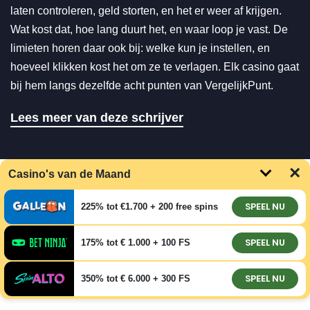
laten controleren, geld storten, en het er weer af krijgen.
Wat kost dat, hoe lang duurt het, en waar loop je vast. De
limieten horen daar ook bij: welke kun je instellen, en
hoeveel klikken kost het om ze te verlagen. Elk casino gaat
bij hem langs dezelfde acht punten van VergelijkPunt.
Lees meer van deze schrijver
Sluiten
Slui
Casino's van de Maand
SPEEL NU
225% tot €1.700 + 200 free spins
SPEEL NU
175% tot € 1.000 + 100 FS
SPEEL NU
350% tot € 6.000 + 300 FS