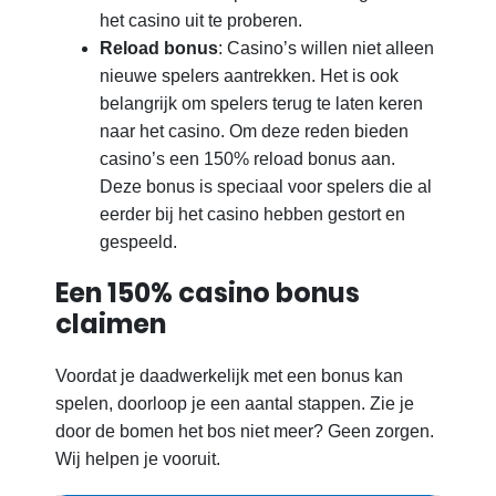
het casino uit te proberen.
Reload bonus
: Casino’s willen niet alleen
nieuwe spelers aantrekken. Het is ook
belangrijk om spelers terug te laten keren
naar het casino. Om deze reden bieden
casino’s een 150% reload bonus aan.
Deze bonus is speciaal voor spelers die al
eerder bij het casino hebben gestort en
gespeeld.
Een 150% casino bonus
claimen
Voordat je daadwerkelijk met een bonus kan
spelen, doorloop je een aantal stappen. Zie je
door de bomen het bos niet meer? Geen zorgen.
Wij helpen je vooruit.