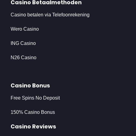
Casino Betaalmethoden
Casino betalen via Telefoonrekening
Wero Casino
ING Casino
N26 Casino
Casino Bonus
Free Spins No Deposit
150% Casino Bonus
Casino Reviews