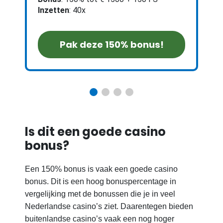
Inzetten
: 40x
I
Pak deze 150% bonus!
Is dit een goede casino
bonus?
Een 150% bonus is vaak een goede casino
bonus. Dit is een hoog bonuspercentage in
vergelijking met de bonussen die je in veel
Nederlandse casino’s ziet. Daarentegen bieden
buitenlandse casino’s vaak een nog hoger