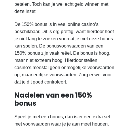
betalen. Toch kan je wel echt geld winnen met
deze inzet!
De 150% bonus is in veel online casino’s
beschikbaar. Dit is erg prettig, want hierdoor hoef
je niet lang te zoeken voordat je met deze bonus
kan spelen. De bonusvoorwaarden van een
150% bonus zijn vaak reëel. De bonus is hoog,
maar niet extreem hoog. Hierdoor stellen
casino’s meestal geen onmogelijke voorwaarden
op, maar eerlijke voorwaarden. Zorg er wel voor
dat je dit goed controleert.
Nadelen van een 150%
bonus
Speel je met een bonus, dan is er een extra set
met voorwaarden waar je je aan moet houden.