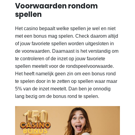
Voorwaarden rondom
spellen
Het casino bepaalt welke spellen je wel en niet
met een bonus mag spelen. Check daarom altijd
of jouw favoriete spellen worden uitgesloten in
de voorwaarden. Daarnaast is het verstandig om
te controleren of de inzet op jouw favoriete
spellen meetelt voor de rondspeelvoorwaarde.
Het heeft namelijk geen zin om een bonus rond
te spelen door in te zetten op spellen waar maar
5% van de inzet meetelt. Dan ben je onnodig
lang bezig om de bonus rond te spelen.