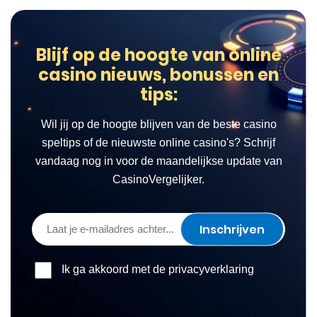
Blijf op de hoogte van online
casino nieuws, bonussen en
tips:
Wil jij op de hoogte blijven van de beste casino
speltips of de nieuwste online casino's? Schrijf
vandaag nog in voor de maandelijkse update van
CasinoVergelijker.
Ik ga akkoord met de privacyverklaring