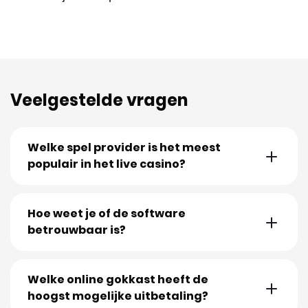
Veelgestelde vragen
Welke spel provider is het meest
populair in het live casino?
Hoe weet je of de software
betrouwbaar is?
Welke online gokkast heeft de
hoogst mogelijke uitbetaling?