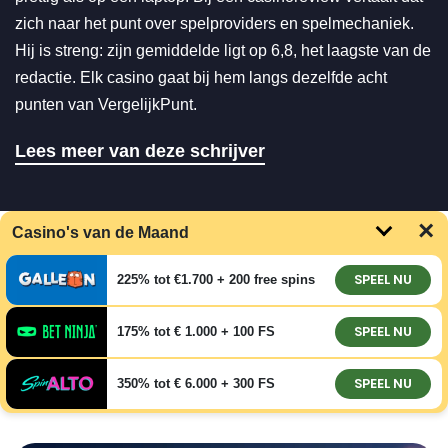
zich naar het punt over spelproviders en spelmechaniek.
Hij is streng: zijn gemiddelde ligt op 6,8, het laagste van de
redactie. Elk casino gaat bij hem langs dezelfde acht
punten van VergelijkPunt.
Lees meer van deze schrijver
Sluiten
Slui
Casino's van de Maand
SPEEL NU
225% tot €1.700 + 200 free spins
SPEEL NU
175% tot € 1.000 + 100 FS
SPEEL NU
350% tot € 6.000 + 300 FS