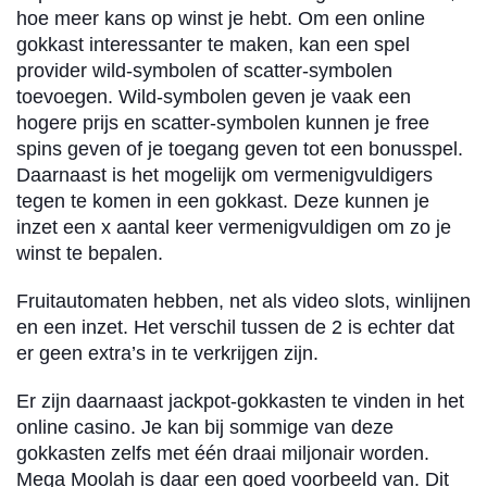
hoe meer kans op winst je hebt. Om een online
gokkast interessanter te maken, kan een spel
provider
wild-symbolen
of
scatter-symbolen
toevoegen. Wild-symbolen geven je vaak een
hogere prijs en scatter-symbolen kunnen je free
spins geven of je toegang geven tot een bonusspel.
Daarnaast is het mogelijk om vermenigvuldigers
tegen te komen in een gokkast. Deze kunnen je
inzet een x aantal keer vermenigvuldigen om zo je
winst te bepalen.
Fruitautomaten hebben, net als video slots, winlijnen
en een inzet. Het verschil tussen de 2 is echter dat
er geen extra’s in te verkrijgen zijn.
Er zijn daarnaast jackpot-gokkasten te vinden in het
online casino. Je kan bij sommige van deze
gokkasten zelfs met één draai miljonair worden.
Mega Moolah
is daar een goed voorbeeld van. Dit