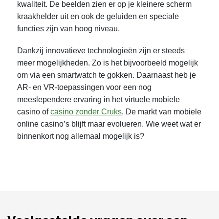
kwaliteit. De beelden zien er op je kleinere scherm
kraakhelder uit en ook de geluiden en speciale
functies zijn van hoog niveau.
Dankzij innovatieve technologieën zijn er steeds
meer mogelijkheden. Zo is het bijvoorbeeld mogelijk
om via een smartwatch te gokken. Daarnaast heb je
AR- en VR-toepassingen voor een nog
meeslependere ervaring in het virtuele mobiele
casino of
casino zonder Cruks
. De markt van mobiele
online casino’s blijft maar evolueren. Wie weet wat er
binnenkort nog allemaal mogelijk is?