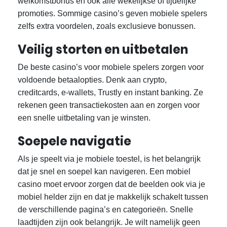
welkomstbonus en ook alle wekelijkse of tijdelijke
promoties. Sommige casino’s geven mobiele spelers
zelfs extra voordelen, zoals exclusieve bonussen.
Veilig storten en uitbetalen
De beste casino’s voor mobiele spelers zorgen voor
voldoende betaalopties. Denk aan crypto,
creditcards, e-wallets, Trustly en instant banking. Ze
rekenen geen transactiekosten aan en zorgen voor
een snelle uitbetaling van je winsten.
Soepele navigatie
Als je speelt via je mobiele toestel, is het belangrijk
dat je snel en soepel kan navigeren. Een mobiel
casino moet ervoor zorgen dat de beelden ook via je
mobiel helder zijn en dat je makkelijk schakelt tussen
de verschillende pagina’s en categorieën. Snelle
laadtijden zijn ook belangrijk. Je wilt namelijk geen