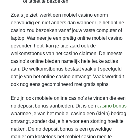
of tablet te bezoeken.
Zoals je ziet, werkt een mobiel casino enorm
eenvoudig en niet anders dan wanneer je het online
casino zou bezoeken vanaf jouw vaste computer of
laptop. Wanneer je een prettig online mobiel casino
gevonden hebt, kan je uiteraard ook de
welkomstbonus van het casino claimen. De meeste
casino’s online bieden namelijk hele leuke acties
aan. De welkomstbonus bestaat vaak uit speelgeld
dat je van het online casino ontvangt. Vaak wordt dit
ook nog eens gecombineerd met gratis spins.
Er zijn ook mobiele online casino’s te vinden die een
no deposit bonus aanbieden. Dit is een
casino bonus
waarmee je van het mobiel casino een (klein) bedrag
ontvangt, zonder dat je hiervoor een storting hoeft te
maken. De no deposit bonus is een geweldige
manier om kosteloos het mobiel casino mee te