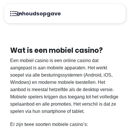
Inhoudsopgave
Wat is een mobiel casino?
Een mobiel casino is een online casino dat
aangepast is aan mobiele apparaten. Het werkt
soepel via alle besturingssystemen (Android, iOS,
Windows) en moderne mobiele toestellen. Het
aanbod is meestal hetzelfde als de desktop versie.
Mobiele spelers krijgen dus toegang tot het volledige
spelaanbod en alle promoties. Het verschil is dat ze
spelen via hun smartphone of tablet.
Er zijn twee soorten mobiele casino’s: