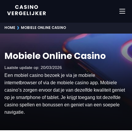
›
HOME
MOBIELE ONLINE CASINO
Mobiele Online Casino
Laatste update op
: 20/03/2026
Een mobiel casino bezoek je via je mobiele
internetbrowser of via de mobiele casino app. Mobiele
casino’s zorgen ervoor dat je van dezelfde kwaliteit geniet
op je smartphone of tablet. Je krijgt toegang tot dezelfde
casino spellen en bonussen en geniet van een soepele
navigatie.