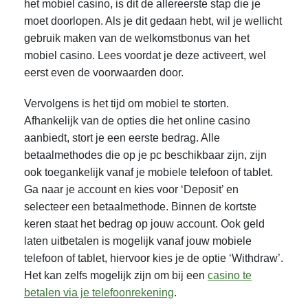
het mobiel casino, is dit de allereerste stap die je
moet doorlopen. Als je dit gedaan hebt, wil je wellicht
gebruik maken van de welkomstbonus van het
mobiel casino. Lees voordat je deze activeert, wel
eerst even de voorwaarden door.
Vervolgens is het tijd om mobiel te storten.
Afhankelijk van de opties die het online casino
aanbiedt, stort je een eerste bedrag. Alle
betaalmethodes die op je pc beschikbaar zijn, zijn
ook toegankelijk vanaf je mobiele telefoon of tablet.
Ga naar je account en kies voor ‘Deposit’ en
selecteer een betaalmethode. Binnen de kortste
keren staat het bedrag op jouw account. Ook geld
laten uitbetalen is mogelijk vanaf jouw mobiele
telefoon of tablet, hiervoor kies je de optie ‘Withdraw’.
Het kan zelfs mogelijk zijn om bij een
casino te
betalen via je telefoonrekening
.