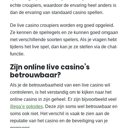
echte croupiers, waardoor de ervaring heel anders is
dan de ervaring van standaard casino spellen.
De live casino croupiers worden erg goed opgeleid.
Ze kennen de spelregels en ze kunnen goed omgaan
met verschillende soorten spelers. Als je vragen hebt
tijdens het live spel, dan kan je ze stellen via de chat-
functie.
Zijn online live casino’s
betrouwbaar?
Als je de betrouwbaarheid van een live casino wil
controleren, is het verstandig om te kijken naar het
online casino in zijn geheel. Er zijn bijvoorbeeld veel
illega’e goksites
. Deze zijn soms wel betrouwbaar en
soms ook niet. Het verschil is vaak te zien aan de
reputatie van het casino en de beveiliging van je
gegevens.