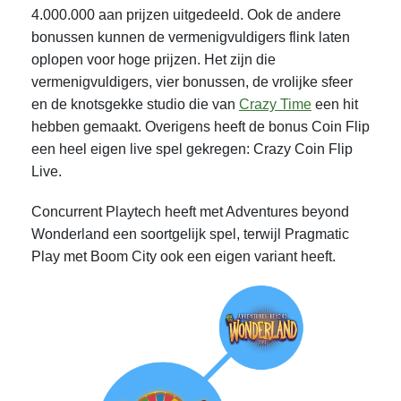
4.000.000 aan prijzen uitgedeeld. Ook de andere
bonussen kunnen de vermenigvuldigers flink laten
oplopen voor hoge prijzen. Het zijn die
vermenigvuldigers, vier bonussen, de vrolijke sfeer
en de knotsgekke studio die van
Crazy Time
een hit
hebben gemaakt. Overigens heeft de bonus Coin Flip
een heel eigen live spel gekregen: Crazy Coin Flip
Live.
Concurrent Playtech heeft met Adventures beyond
Wonderland een soortgelijk spel, terwijl Pragmatic
Play met Boom City ook een eigen variant heeft.