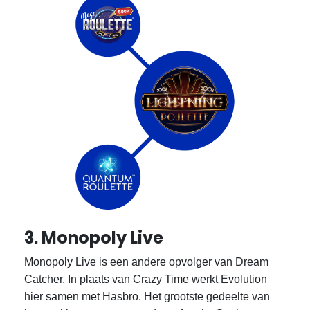
3. Monopoly Live
Monopoly Live is een andere opvolger van Dream
Catcher. In plaats van Crazy Time werkt Evolution
hier samen met Hasbro. Het grootste gedeelte van