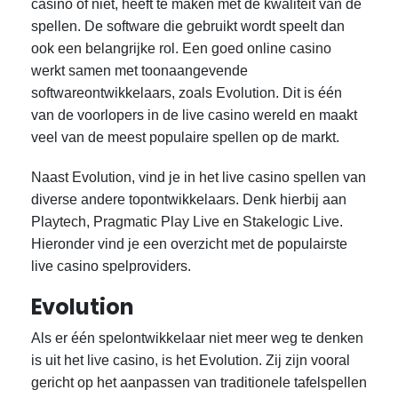
casino of niet, heeft te maken met de kwaliteit van de
spellen. De software die gebruikt wordt speelt dan
ook een belangrijke rol. Een goed online casino
werkt samen met toonaangevende
softwareontwikkelaars, zoals Evolution. Dit is één
van de voorlopers in de live casino wereld en maakt
veel van de meest populaire spellen op de markt.
Naast Evolution, vind je in het live casino spellen van
diverse andere topontwikkelaars. Denk hierbij aan
Playtech, Pragmatic Play Live en Stakelogic Live.
Hieronder vind je een overzicht met de populairste
live casino spelproviders.
Evolution
Als er één spelontwikkelaar niet meer weg te denken
is uit het live casino, is het Evolution. Zij zijn vooral
gericht op het aanpassen van traditionele tafelspellen