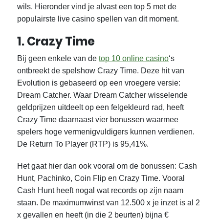
wils. Hieronder vind je alvast een top 5 met de
populairste live casino spellen van dit moment.
1. Crazy Time
Bij geen enkele van de
top 10 online casino
‘s
ontbreekt de spelshow Crazy Time. Deze hit van
Evolution is gebaseerd op een vroegere versie:
Dream Catcher. Waar Dream Catcher wisselende
geldprijzen uitdeelt op een felgekleurd rad, heeft
Crazy Time daarnaast vier bonussen waarmee
spelers hoge vermenigvuldigers kunnen verdienen.
De Return To Player (RTP) is 95,41%.
Het gaat hier dan ook vooral om de bonussen: Cash
Hunt, Pachinko, Coin Flip en Crazy Time. Vooral
Cash Hunt heeft nogal wat records op zijn naam
staan. De maximumwinst van 12.500 x je inzet is al 2
x gevallen en heeft (in die 2 beurten) bijna €