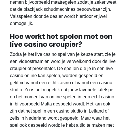
nemen bijvoorbeeld maatregelen zodat je zeker weet
dat de blackjack schudmachines betrouwbaar zijn.
Valsspelen door de dealer wordt hierdoor vrijwel
onmogelijk.
Hoe werkt het spelen met een
live casino croupier?
Zodra je het live casino spel van je keuze start, zie je
een videostream en word je verwelkomd door de live
croupier of presentator. De spellen die je in een live
casino online kan spelen, worden gespeeld en
gefilmd vanuit een echt casino of vanuit een casino
studio. Zo is het mogelijk dat jouw favoriete tafelspel
op het moment van online spelen in een echt casino
in bijvoorbeeld Malta gespeeld wordt. Het kan ook
zijn dat het spel in een casino studio in Letland of
zelfs in Nederland wordt gespeeld. Maar waar het
spel ook gespeeld wordt: je hebt altijd te maken met