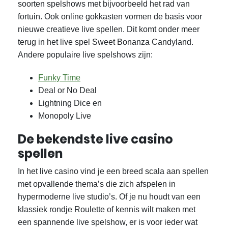
soorten spelshows met bijvoorbeeld het rad van
fortuin. Ook online gokkasten vormen de basis voor
nieuwe creatieve live spellen. Dit komt onder meer
terug in het live spel Sweet Bonanza Candyland.
Andere populaire live spelshows zijn:
Funky Time
Deal or No Deal
Lightning Dice en
Monopoly Live
De bekendste live casino
spellen
In het live casino vind je een breed scala aan spellen
met opvallende thema’s die zich afspelen in
hypermoderne live studio’s. Of je nu houdt van een
klassiek rondje Roulette of kennis wilt maken met
een spannende live spelshow, er is voor ieder wat