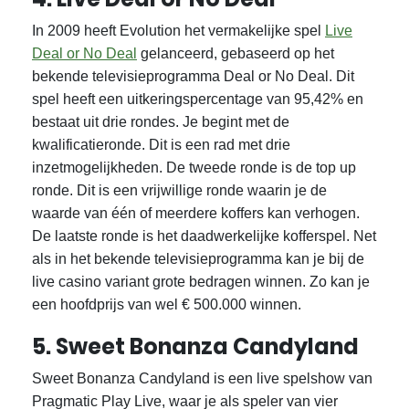
In 2009 heeft Evolution het vermakelijke spel
Live
Deal or No Deal
gelanceerd, gebaseerd op het
bekende televisieprogramma Deal or No Deal. Dit
spel heeft een uitkeringspercentage van 95,42% en
bestaat uit drie rondes. Je begint met de
kwalificatieronde. Dit is een rad met drie
inzetmogelijkheden. De tweede ronde is de top up
ronde. Dit is een vrijwillige ronde waarin je de
waarde van één of meerdere koffers kan verhogen.
De laatste ronde is het daadwerkelijke kofferspel. Net
als in het bekende televisieprogramma kan je bij de
live casino variant grote bedragen winnen. Zo kan je
een hoofdprijs van wel € 500.000 winnen.
5. Sweet Bonanza Candyland
Sweet Bonanza Candyland is een live spelshow van
Pragmatic Play Live, waar je als speler van vier