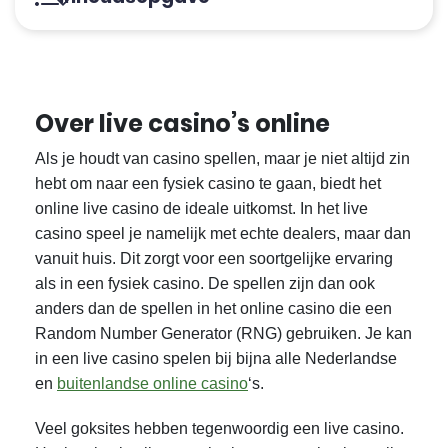
Over live casino’s online
Als je houdt van casino spellen, maar je niet altijd zin
hebt om naar een fysiek casino te gaan, biedt het
online live casino de ideale uitkomst. In het live
casino speel je namelijk met echte dealers, maar dan
vanuit huis. Dit zorgt voor een soortgelijke ervaring
als in een fysiek casino. De spellen zijn dan ook
anders dan de spellen in het online casino die een
Random Number Generator (RNG) gebruiken. Je kan
in een live casino spelen bij bijna alle Nederlandse
en
buitenlandse online casino
‘s.
Veel goksites hebben tegenwoordig een live casino.