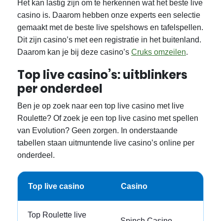
Het kan lastig zijn om te herkennen wat het beste live
casino is. Daarom hebben onze experts een selectie
gemaakt met de beste live spelshows en tafelspellen.
Dit zijn casino’s met een registratie in het buitenland.
Daarom kan je bij deze casino’s
Cruks omzeilen
.
Top live casino’s: uitblinkers
per onderdeel
Ben je op zoek naar een top live casino met live
Roulette? Of zoek je een top live casino met spellen
van Evolution? Geen zorgen. In onderstaande
tabellen staan uitmuntende live casino’s online per
onderdeel.
Top live casino
Casino
Top Roulette live
Spinch Casino