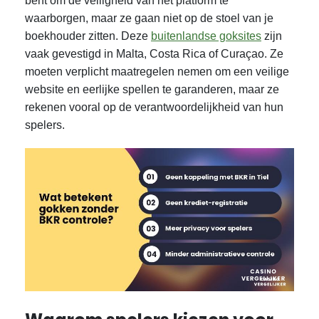
bent om de veiligheid van het platform te
waarborgen, maar ze gaan niet op de stoel van je
boekhouder zitten. Deze
buitenlandse goksites
zijn
vaak gevestigd in Malta, Costa Rica of Curaçao. Ze
moeten verplicht maatregelen nemen om een veilige
website en eerlijke spellen te garanderen, maar ze
rekenen vooral op de verantwoordelijkheid van hun
spelers.