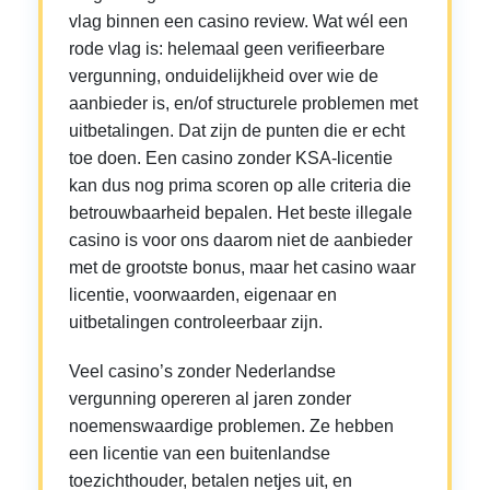
vlag binnen een casino review. Wat wél een
rode vlag is: helemaal geen verifieerbare
vergunning, onduidelijkheid over wie de
aanbieder is, en/of structurele problemen met
uitbetalingen. Dat zijn de punten die er echt
toe doen. Een casino zonder KSA-licentie
kan dus nog prima scoren op alle criteria die
betrouwbaarheid bepalen. Het beste illegale
casino is voor ons daarom niet de aanbieder
met de grootste bonus, maar het casino waar
licentie, voorwaarden, eigenaar en
uitbetalingen controleerbaar zijn.
Veel casino’s zonder Nederlandse
vergunning opereren al jaren zonder
noemenswaardige problemen. Ze hebben
een licentie van een buitenlandse
toezichthouder, betalen netjes uit, en