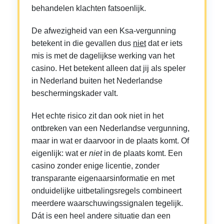
behandelen klachten fatsoenlijk.
De afwezigheid van een Ksa-vergunning
betekent in die gevallen dus
niet
dat er iets
mis is met de dagelijkse werking van het
casino. Het betekent alleen dat jij als speler
in Nederland buiten het Nederlandse
beschermingskader valt.
Het echte risico zit dan ook niet in het
ontbreken van een Nederlandse vergunning,
maar in wat er daarvoor in de plaats komt. Of
eigenlijk: wat er
niet
in de plaats komt. Een
casino zonder enige licentie, zonder
transparante eigenaarsinformatie en met
onduidelijke uitbetalingsregels combineert
meerdere waarschuwingssignalen tegelijk.
Dát is een heel andere situatie dan een