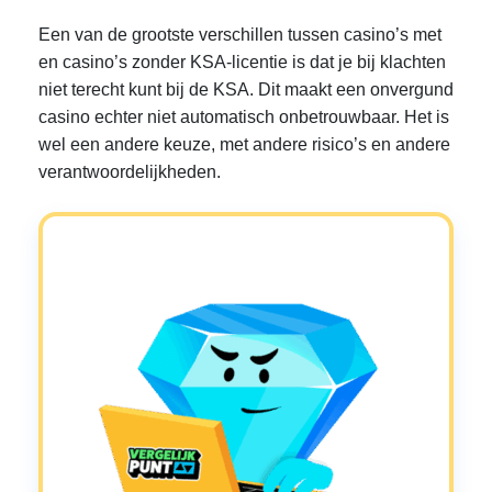
Een van de grootste verschillen tussen casino’s met
en casino’s zonder KSA-licentie is dat je bij klachten
niet terecht kunt bij de KSA. Dit maakt een onvergund
casino echter niet automatisch onbetrouwbaar. Het is
wel een andere keuze, met andere risico’s en andere
verantwoordelijkheden.