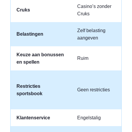
Casino’s zonder
Ca
Cruks
Cruks
aa
Zelf belasting
Be
Belastingen
aangeven
ui
Keuze aan bonussen
Ruim
Be
en spellen
Re
Restricties
we
Geen restricties
sportsbook
ka
po
Klantenservice
Engelstalig
Ne