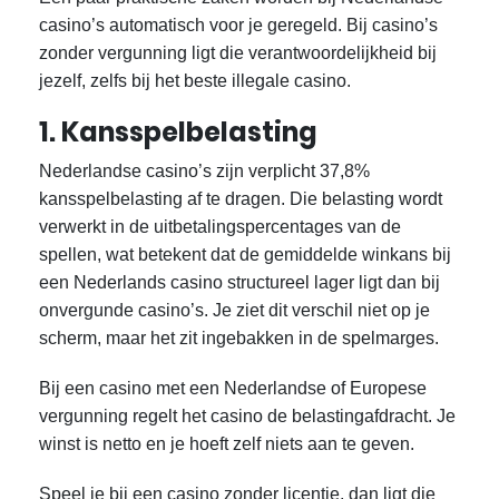
casino’s automatisch voor je geregeld. Bij casino’s
zonder vergunning ligt die verantwoordelijkheid bij
jezelf, zelfs bij het beste illegale casino.
1. Kansspelbelasting
Nederlandse casino’s zijn verplicht 37,8%
kansspelbelasting af te dragen. Die belasting wordt
verwerkt in de uitbetalingspercentages van de
spellen, wat betekent dat de gemiddelde winkans bij
een Nederlands casino structureel lager ligt dan bij
onvergunde casino’s. Je ziet dit verschil niet op je
scherm, maar het zit ingebakken in de spelmarges.
Bij een casino met een Nederlandse of Europese
vergunning regelt het casino de belastingafdracht. Je
winst is netto en je hoeft zelf niets aan te geven.
Speel je bij een casino zonder licentie, dan ligt die