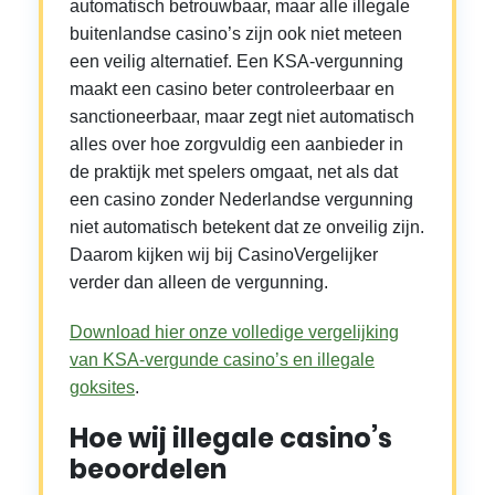
automatisch betrouwbaar, maar alle illegale
buitenlandse casino’s zijn ook niet meteen
een veilig alternatief. Een KSA-vergunning
maakt een casino beter controleerbaar en
sanctioneerbaar, maar zegt niet automatisch
alles over hoe zorgvuldig een aanbieder in
de praktijk met spelers omgaat, net als dat
een casino zonder Nederlandse vergunning
niet automatisch betekent dat ze onveilig zijn.
Daarom kijken wij bij CasinoVergelijker
verder dan alleen de vergunning.
Download hier onze volledige vergelijking
van KSA-vergunde casino’s en illegale
goksites
.
Hoe wij illegale casino’s
beoordelen