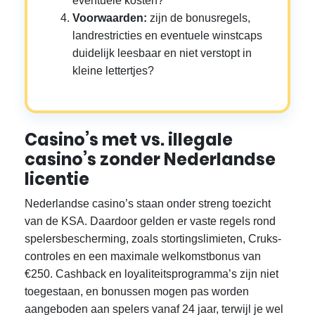
eventuele kosten?
Voorwaarden:
zijn de bonusregels,
landrestricties en eventuele winstcaps
duidelijk leesbaar en niet verstopt in
kleine lettertjes?
Casino’s met vs. illegale
casino’s zonder Nederlandse
licentie
Nederlandse casino’s staan onder streng toezicht
van de KSA. Daardoor gelden er vaste regels rond
spelersbescherming, zoals stortingslimieten, Cruks-
controles en een maximale welkomstbonus van
€250. Cashback en loyaliteitsprogramma’s zijn niet
toegestaan, en bonussen mogen pas worden
aangeboden aan spelers vanaf 24 jaar, terwijl je wel