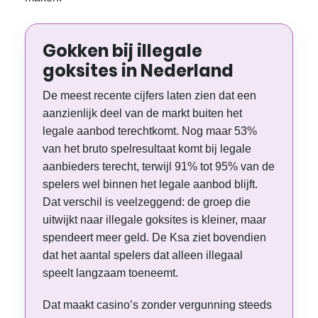
Gokken bij illegale
goksites in Nederland
De meest recente cijfers laten zien dat een
aanzienlijk deel van de markt buiten het
legale aanbod terechtkomt. Nog maar 53%
van het bruto spelresultaat komt bij legale
aanbieders terecht, terwijl 91% tot 95% van de
spelers wel binnen het legale aanbod blijft.
Dat verschil is veelzeggend: de groep die
uitwijkt naar illegale goksites is kleiner, maar
spendeert meer geld. De Ksa ziet bovendien
dat het aantal spelers dat alleen illegaal
speelt langzaam toeneemt.
Dat maakt casino’s zonder vergunning steeds