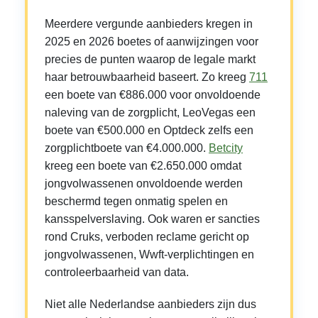
Meerdere vergunde aanbieders kregen in
2025 en 2026 boetes of aanwijzingen voor
precies de punten waarop de legale markt
haar betrouwbaarheid baseert. Zo kreeg
711
een boete van €886.000 voor onvoldoende
naleving van de zorgplicht, LeoVegas een
boete van €500.000 en Optdeck zelfs een
zorgplichtboete van €4.000.000.
Betcity
kreeg een boete van €2.650.000 omdat
jongvolwassenen onvoldoende werden
beschermd tegen onmatig spelen en
kansspelverslaving. Ook waren er sancties
rond Cruks, verboden reclame gericht op
jongvolwassenen, Wwft-verplichtingen en
controleerbaarheid van data.
Niet alle Nederlandse aanbieders zijn dus