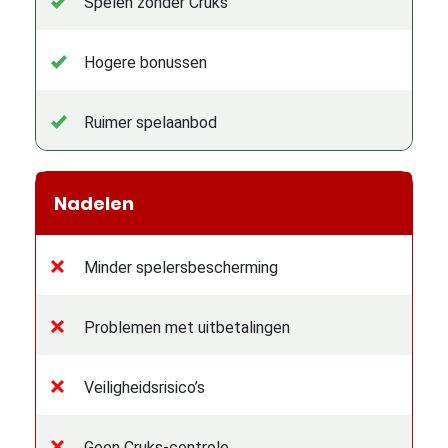
Spelen zonder Cruks
Hogere bonussen
Ruimer spelaanbod
Nadelen
Minder spelersbescherming
Problemen met uitbetalingen
Veiligheidsrisico’s
Geen Cruks-controle