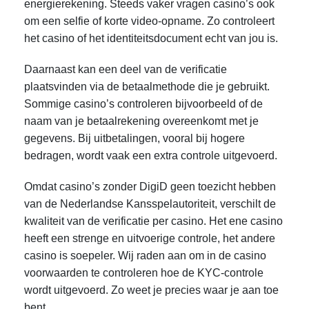
energierekening. Steeds vaker vragen casino’s ook
om een selfie of korte video-opname. Zo controleert
het casino of het identiteitsdocument echt van jou is.
Daarnaast kan een deel van de verificatie
plaatsvinden via de betaalmethode die je gebruikt.
Sommige casino’s controleren bijvoorbeeld of de
naam van je betaalrekening overeenkomt met je
gegevens. Bij uitbetalingen, vooral bij hogere
bedragen, wordt vaak een extra controle uitgevoerd.
Omdat casino’s zonder DigiD geen toezicht hebben
van de Nederlandse Kansspelautoriteit, verschilt de
kwaliteit van de verificatie per casino. Het ene casino
heeft een strenge en uitvoerige controle, het andere
casino is soepeler. Wij raden aan om in de casino
voorwaarden te controleren hoe de KYC-controle
wordt uitgevoerd. Zo weet je precies waar je aan toe
bent.