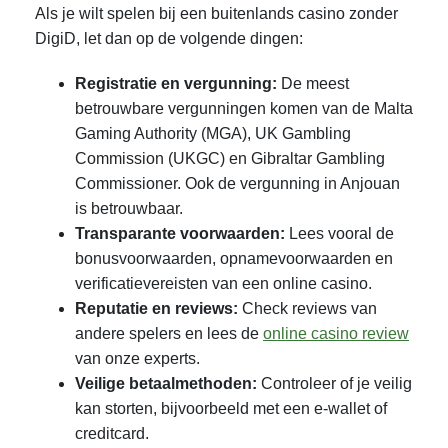
Als je wilt spelen bij een buitenlands casino zonder
DigiD, let dan op de volgende dingen:
Registratie en vergunning:
De meest
betrouwbare vergunningen komen van de Malta
Gaming Authority (MGA), UK Gambling
Commission (UKGC) en Gibraltar Gambling
Commissioner. Ook de vergunning in Anjouan
is betrouwbaar.
Transparante voorwaarden:
Lees vooral de
bonusvoorwaarden, opnamevoorwaarden en
verificatievereisten van een online casino.
Reputatie en reviews:
Check reviews van
andere spelers en lees de
online casino review
van onze experts.
Veilige betaalmethoden:
Controleer of je veilig
kan storten, bijvoorbeeld met een e-wallet of
creditcard.