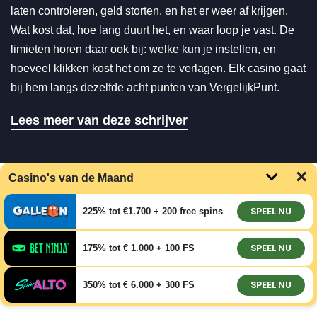
laten controleren, geld storten, en het er weer af krijgen.
Wat kost dat, hoe lang duurt het, en waar loop je vast. De
limieten horen daar ook bij: welke kun je instellen, en
hoeveel klikken kost het om ze te verlagen. Elk casino gaat
bij hem langs dezelfde acht punten van VergelijkPunt.
Lees meer van deze schrijver
Sluiten
Slui
Casino's van de Maand
SPEEL NU
225% tot €1.700 + 200 free spins
SPEEL NU
175% tot € 1.000 + 100 FS
SPEEL NU
350% tot € 6.000 + 300 FS