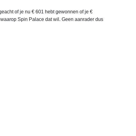
geacht of je nu € 601 hebt gewonnen of je €
r waarop Spin Palace dat wil. Geen aanrader dus