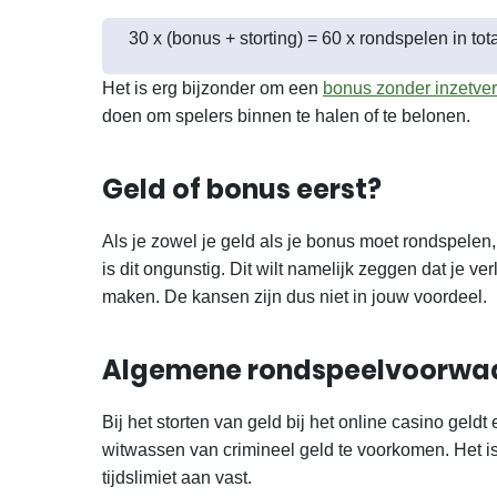
30 x (bonus + storting) = 60 x rondspelen in tot
Het is erg bijzonder om een
bonus zonder inzetver
doen om spelers binnen te halen of te belonen.
Geld of bonus eerst?
Als je zowel je geld als je bonus moet rondspelen,
is dit ongunstig. Dit wilt namelijk zeggen dat je ve
maken. De kansen zijn dus niet in jouw voordeel.
Algemene rondspeelvoorwa
Bij het storten van geld bij het online casino gel
witwassen van crimineel geld te voorkomen. Het i
tijdslimiet aan vast.