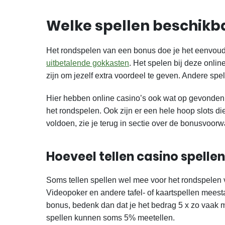
Welke spellen beschikb
Het rondspelen van een bonus doe je het eenvoudig
uitbetalende gokkasten
. Het spelen bij deze onlin
zijn om jezelf extra voordeel te geven. Andere spe
Hier hebben online casino’s ook wat op gevonden. N
het rondspelen. Ook zijn er een hele hoop slots di
voldoen, zie je terug in sectie over de bonusvoorw
Hoeveel tellen casino spelle
Soms tellen spellen wel mee voor het rondspelen va
Videopoker en andere tafel- of kaartspellen meest
bonus, bedenk dan dat je het bedrag 5 x zo vaak m
spellen kunnen soms 5% meetellen.