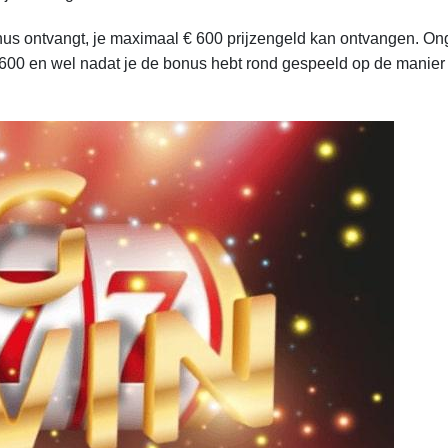
bonus ontvangt, je maximaal € 600 prijzengeld kan ontvangen. On
€ 600 en wel nadat je de bonus hebt rond gespeeld op de manie