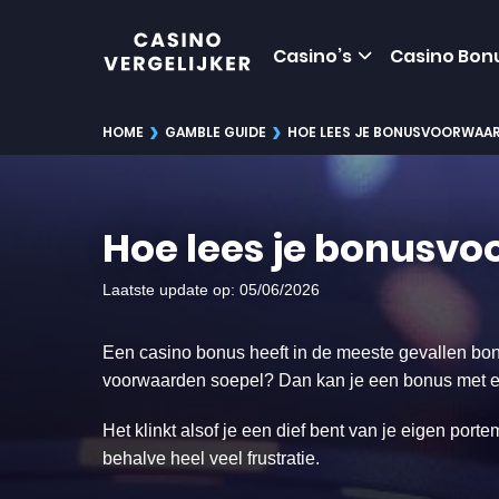
Casino’s
Casino Bon
›
›
HOME
GAMBLE GUIDE
HOE LEES JE BONUSVOORWAA
Hoe lees je bonusv
Laatste update op
: 05/06/2026
Een casino bonus heeft in de meeste gevallen bo
voorwaarden soepel? Dan kan je een bonus met een 
Het klinkt alsof je een dief bent van je eigen po
behalve heel veel frustratie.