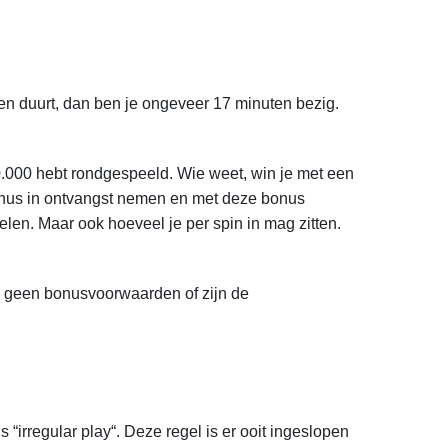
den duurt, dan ben je ongeveer 17 minuten bezig.
 10.000 hebt rondgespeeld. Wie weet, win je met een
onus in ontvangst nemen en met deze bonus
elen. Maar ook hoeveel je per spin in mag zitten.
l geen bonusvoorwaarden of zijn de
“irregular play“. Deze regel is er ooit ingeslopen