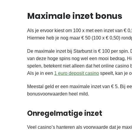
Maximale inzet bonus
Als je ervoor kiest om 100 x met een inzet van € 
Hiermee heb je nog maar € 50 (100 x € 0,50) rond
De maximale inzet bij Starburst is € 100 per spin.
van deze hoge spins nog wel een mooi bedrag. Hi
spelen, betekent niet alleen dat het online casino
Als je in een
1 euro deposit casino
speelt, kan je 
Meestal geld er een maximale inzet van € 5. Bij e
bonusvoorwaarden heel mild.
Onregelmatige inzet
Veel casino’s hanteren als voorwaarde dat je maxim