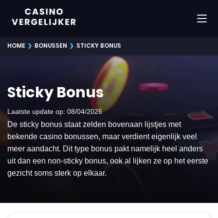
›
›
HOME
BONUSSEN
STICKY BONUS
Sticky Bonus
Laatste update op
: 08/04/2026
De sticky bonus staat zelden bovenaan lijstjes met
bekende casino bonussen, maar verdient eigenlijk veel
meer aandacht. Dit type bonus pakt namelijk heel anders
uit dan een non-sticky bonus, ook al lijken ze op het eerste
gezicht soms sterk op elkaar.