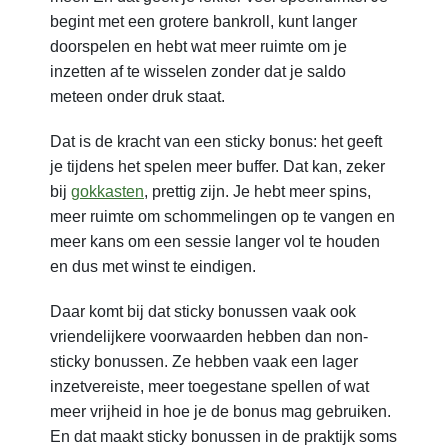
begint met een grotere bankroll, kunt langer
doorspelen en hebt wat meer ruimte om je
inzetten af te wisselen zonder dat je saldo
meteen onder druk staat.
Dat is de kracht van een sticky bonus: het geeft
je tijdens het spelen meer buffer. Dat kan, zeker
bij
gokkasten
, prettig zijn. Je hebt meer spins,
meer ruimte om schommelingen op te vangen en
meer kans om een sessie langer vol te houden
en dus met winst te eindigen.
Daar komt bij dat sticky bonussen vaak ook
vriendelijkere voorwaarden hebben dan non-
sticky bonussen. Ze hebben vaak een lager
inzetvereiste, meer toegestane spellen of wat
meer vrijheid in hoe je de bonus mag gebruiken.
En dat maakt sticky bonussen in de praktijk soms