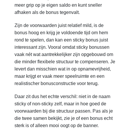
meer grip op je eigen saldo en kunt sneller
afhaken als de bonus tegenvalt.
Zijn de voorwaarden juist relatief mild, is de
bonus hoog en krijg je voldoende tijd om hem
rond te spelen, dan kan een sticky bonus juist
interessant zijn. Vooral omdat sticky bonussen
vaak nét wat aantrekkelijker zijn opgebouwd om
die minder flexibele structuur te compenseren. Je
levert dan misschien wat in op opnamevrijheid,
maar krijgt er vaak meer speelruimte en een
realistischer bonusconstructie voor terug.
Daar zit dus het echte verschil: niet in de naam
sticky of non-sticky zelf, maar in hoe goed de
voorwaarden bij die structuur passen. Pas als je
die twee samen bekijkt, zie je of een bonus echt
sterk is of alleen mooi oogt op de banner.