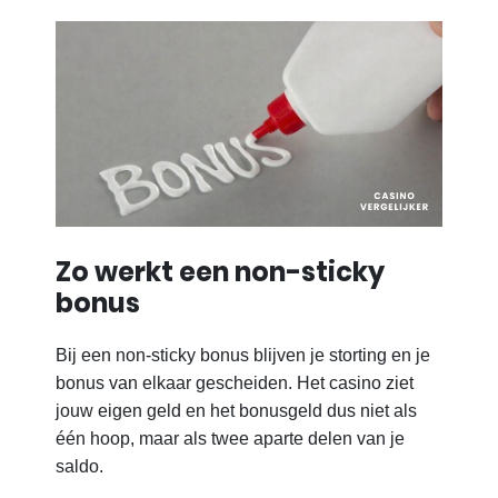
Zo werkt een non-sticky
bonus
Bij een non-sticky bonus blijven je storting en je
bonus van elkaar gescheiden. Het casino ziet
jouw eigen geld en het bonusgeld dus niet als
één hoop, maar als twee aparte delen van je
saldo.