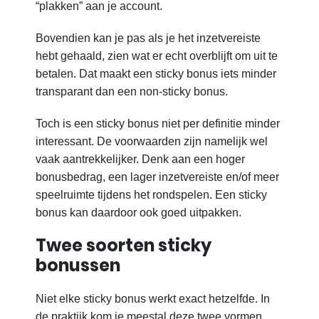
“plakken” aan je account.
Bovendien kan je pas als je het inzetvereiste
hebt gehaald, zien wat er echt overblijft om uit te
betalen. Dat maakt een sticky bonus iets minder
transparant dan een non-sticky bonus.
Toch is een sticky bonus niet per definitie minder
interessant. De voorwaarden zijn namelijk wel
vaak aantrekkelijker. Denk aan een hoger
bonusbedrag, een lager inzetvereiste en/of meer
speelruimte tijdens het rondspelen. Een sticky
bonus kan daardoor ook goed uitpakken.
Twee soorten sticky
bonussen
Niet elke sticky bonus werkt exact hetzelfde. In
de praktijk kom je meestal deze twee vormen