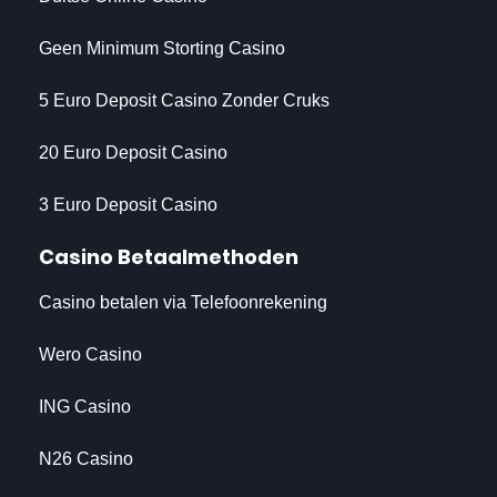
Geen Minimum Storting Casino
5 Euro Deposit Casino Zonder Cruks
20 Euro Deposit Casino
3 Euro Deposit Casino
Casino Betaalmethoden
Casino betalen via Telefoonrekening
Wero Casino
ING Casino
N26 Casino