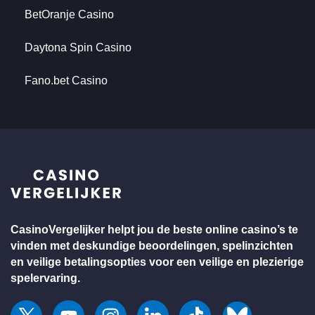
BetOranje Casino
Daytona Spin Casino
Fano.bet Casino
CasinoVergelijker helpt jou de beste online casino’s te
vinden met deskundige beoordelingen, spelinzichten
en veilige betalingsopties voor een
veilige en plezierige
spelervaring.