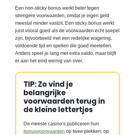
Een non-sticky bonus werkt beter tegen
strengere voorwaarden, omdat je eigen geld
meestal minder vastzit. Een sticky bonus werkt
juist vooral goed als de voorwaarden echt soepel
zijn, bijvoorbeeld met een redelijke wagering,
voldoende tijd en spellen die goed meetellen.
Anders speel je lang met extra saldo, maar blijft
er aan het eind weinig van over.
TIP: Zo vind je
belangrijke
voorwaarden terug in
de kleine lettertjes
De meeste casino’s publiceren hun
bonusvoorwaarden
op twee plekken: op