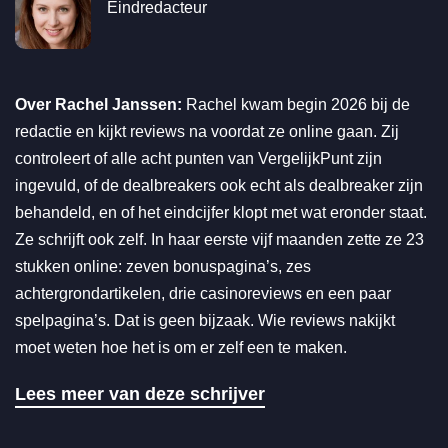
Eindredacteur
Over Rachel Janssen:
Rachel kwam begin 2026 bij de
redactie en kijkt reviews na voordat ze online gaan. Zij
controleert of alle acht punten van VergelijkPunt zijn
ingevuld, of de dealbreakers ook echt als dealbreaker zijn
behandeld, en of het eindcijfer klopt met wat eronder staat.
Ze schrijft ook zelf. In haar eerste vijf maanden zette ze 23
stukken online: zeven bonuspagina’s, zes
achtergrondartikelen, drie casinoreviews en een paar
spelpagina’s. Dat is geen bijzaak. Wie reviews nakijkt
moet weten hoe het is om er zelf een te maken.
Lees meer van deze schrijver