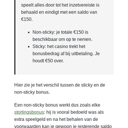
speelt alles door tot het inzetvereiste is
behaald en eindigt met een saldo van
€150.
Non-sticky: je totale €150 is
beschikbaar om op te nemen.
Sticky: het casino trekt het
bonusbedrag af bij uitbetaling. Je
houdt €50 over.
Hier zie je het verschil tussen de sticky en de
non-sticky bonus.
Een non-sticky bonus werkt dus zoals elke
stortingsbonus
: hij is vooral bedoeld was als
extra speelgeld en na het behalen van de
voorwaarden kan je gewoon je resterende saldo