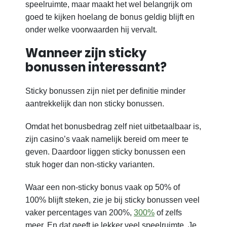
speelruimte, maar maakt het wel belangrijk om
goed te kijken hoelang de bonus geldig blijft en
onder welke voorwaarden hij vervalt.
Wanneer zijn sticky
bonussen interessant?
Sticky bonussen zijn niet per definitie minder
aantrekkelijk dan non sticky bonussen.
Omdat het bonusbedrag zelf niet uitbetaalbaar is,
zijn casino’s vaak namelijk bereid om meer te
geven. Daardoor liggen sticky bonussen een
stuk hoger dan non-sticky varianten.
Waar een non-sticky bonus vaak op 50% of
100% blijft steken, zie je bij sticky bonussen veel
vaker percentages van 200%,
300%
of zelfs
meer. En dat geeft je lekker veel speelruimte. Je