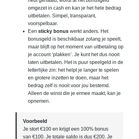
hebt gehaald, wordt al het bonusgeld
omgezet in cash en kan je het hele bedrag
uitbetalen. Simpel, transparant,
voorspelbaar.
Een
sticky bonus
werkt anders. Het
bonusgeld is beschikbaar zolang je speelt,
maar blijft op het moment van uitbetaling op
je account ‘plakken’. Je kunt het dus nooit
laten uitbetalen. Het is puur speelgeld in de
letterlijke zin: het helpt je langer te spelen
en grotere inzetten te doen, maar het
bedrag zelf is nooit voor jou bestemd.
Alleen de winst die je ermee maakt, kan je
opnemen.
Voorbeeld
Je stort €100 en krijgt een 100% bonus
van €100. Je totale saldo is dus €200. Je