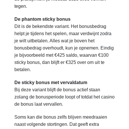
tegen.
De phantom sticky bonus
Dit is de bekendste variant. Het bonusbedrag
helpt je tijdens het spelen, maar verdwijnt zodra
je wilt uitbetalen. Alles wat je boven het
bonusbedrag overhoudt, kun je opnemen. Eindig
je bijvoorbeeld met €425 saldo, waarvan €100
sticky bonus, dan blijft er €325 over om uit te
betalen.
De sticky bonus met vervaldatum
Bij deze variant blijft de bonus actief staan
zolang de bonusperiode loopt of totdat het casino
de bonus laat vervallen.
Soms kan die bonus zelfs blijven meedraaien
naast volgende stortingen. Dat geeft extra