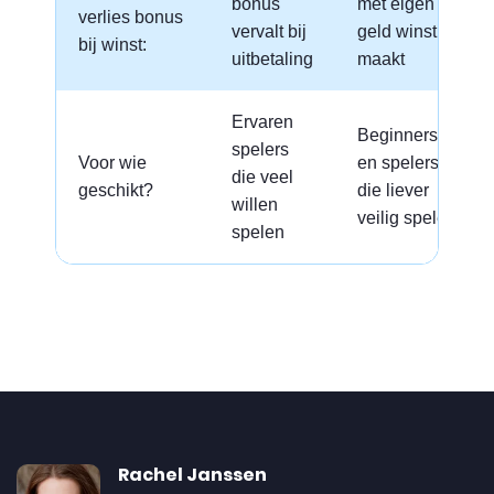
bonus
met eigen
verlies bonus
vervalt bij
geld winst
bij winst:
uitbetaling
maakt
Ervaren
Beginners
spelers
Voor wie
en spelers
die veel
geschikt?
die liever
willen
veilig spelen
spelen
Rachel Janssen