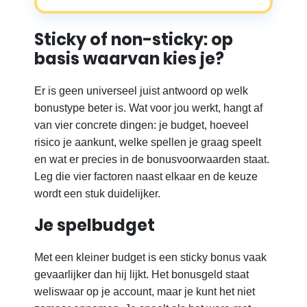
Sticky of non-sticky: op
basis waarvan kies je?
Er is geen universeel juist antwoord op welk
bonustype beter is. Wat voor jou werkt, hangt af
van vier concrete dingen: je budget, hoeveel
risico je aankunt, welke spellen je graag speelt
en wat er precies in de bonusvoorwaarden staat.
Leg die vier factoren naast elkaar en de keuze
wordt een stuk duidelijker.
Je spelbudget
Met een kleiner budget is een sticky bonus vaak
gevaarlijker dan hij lijkt. Het bonusgeld staat
weliswaar op je account, maar je kunt het niet