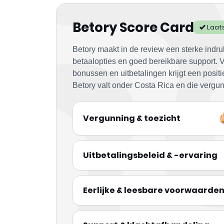
Betory Score Card
Laat
Betory maakt in de review een sterke indr
betaalopties en goed bereikbare support. V
bonussen en uitbetalingen krijgt een positi
Betory valt onder Costa Rica en die vergunni
Vergunning & toezicht
Uitbetalingsbeleid & -ervaring
Eerlijke & leesbare voorwaarde