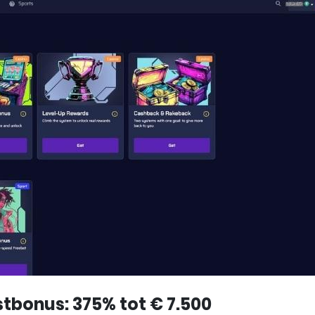
tbonus: 375% tot € 7.500