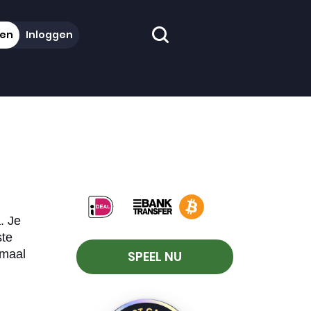
ren
Inloggen
. Je
ste
imaal
SPEEL NU