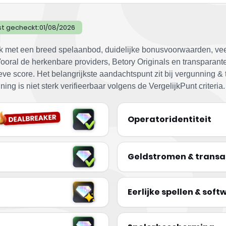
st gecheckt:
01/08/2026
uk met een breed spelaanbod, duidelijke bonusvoorwaarden, ve
ooral de herkenbare providers, Betory Originals en transparante
eve score. Het belangrijkste aandachtspunt zit bij vergunning & 
ng is niet sterk verifieerbaar volgens de VergelijkPunt criteria.
Operatoridentiteit
Geldstromen & transa
n
Eerlijke spellen & soft