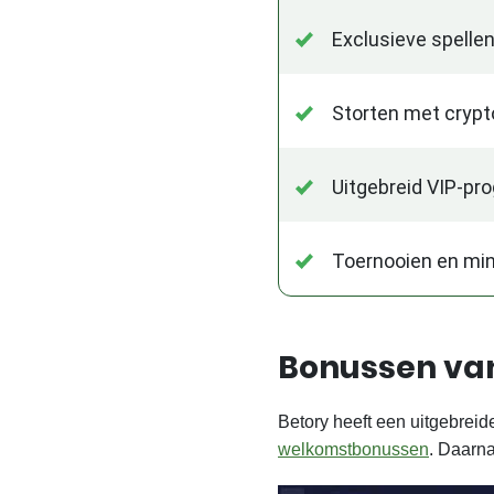
Exclusieve spelle
Storten met crypt
Uitgebreid VIP-p
Toernooien en mi
Bonussen va
Betory heeft een uitgebreid
welkomstbonussen
. Daarna