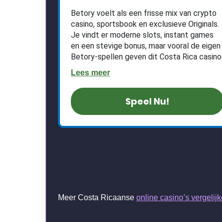
Betory voelt als een frisse mix van crypto
casino, sportsbook en exclusieve Originals.
Je vindt er moderne slots, instant games
en een stevige bonus, maar vooral de eigen
Betory-spellen geven dit Costa Rica casino
net wat meer karakter.
Speel Nu!
Meer Costa Ricaanse
online casino’s vergelij