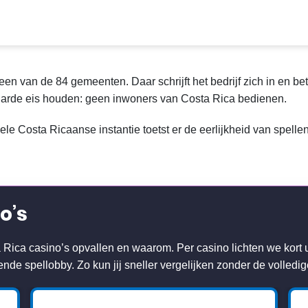
een van de 84 gemeenten. Daar schrijft het bedrijf zich in en b
arde eis houden: geen inwoners van Costa Rica bedienen.
ele Costa Ricaanse instantie toetst er de eerlijkheid van spelle
o’s
Rica casino’s opvallen en waarom. Per casino lichten we kort ui
de spellobby. Zo kun jij sneller vergelijken zonder de volledi