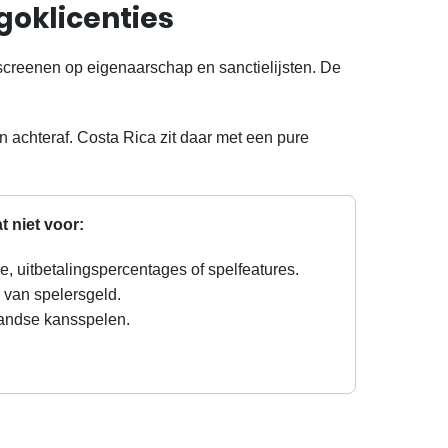
goklicenties
 screenen op eigenaarschap en sanctielijsten. De
 achteraf. Costa Rica zit daar met een pure
t niet voor:
, uitbetalingspercentages of spelfeatures.
 van spelersgeld.
andse kansspelen.