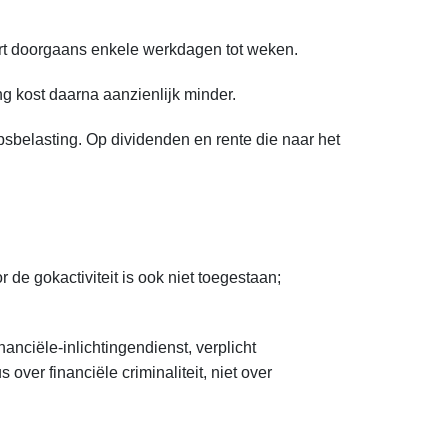
uurt doorgaans enkele werkdagen tot weken.
ng kost daarna aanzienlijk minder.
hapsbelasting. Op dividenden en rente die naar het
de gokactiviteit is ook niet toegestaan;
anciële-inlichtingendienst, verplicht
over financiële criminaliteit, niet over