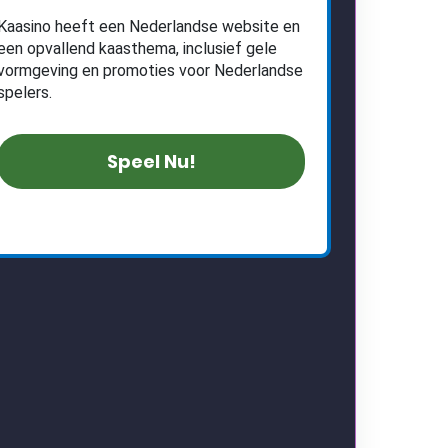
Kaasino heeft een Nederlandse website en
BetOranje i
een opvallend kaasthema, inclusief gele
gebouwd vo
vormgeving en promoties voor Nederlandse
grote bonu
spelers.
en moderne
interessan
en graag b
Speel Nu!