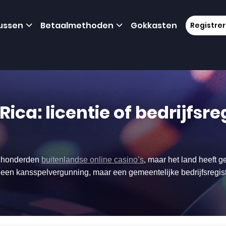
ussen
Betaalmethoden
Gokkasten
Registre
ica: licentie of bedrijfsre
or honderden
buitenlandse online casino’s
, maar het land heeft 
een kansspelvergunning, maar een gemeentelijke bedrijfsregistra