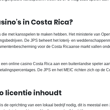
sino’s in Costa Rica?
s die met kansspelen te maken hebben. Het ministerie van Openb
kingsbedrijven. De JPS beheert het loterij- en weddenschappe
entenbescherming voor de Costa Ricaanse markt vallen onder 
t een online casino Costa Rica aan een buitenlandse speler aan
uitbetalingspercentages. De JPS en het MEIC richten zich op de
 licentie inhoudt
 de oprichting van een lokaal bedrijf nodig, dit is meestal een