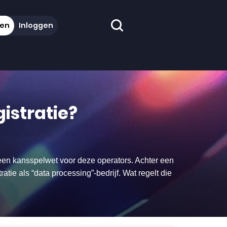
ren
Inloggen
gistratie?
geen kansspelwet voor deze operators. Achter een
tie als “data processing”-bedrijf. Wat regelt die