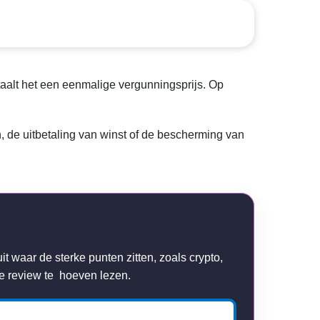
etaalt het een eenmalige vergunningsprijs. Op
n, de uitbetaling van winst of de bescherming van
t waar de sterke punten zitten, zoals crypto,
ge review te hoeven lezen.