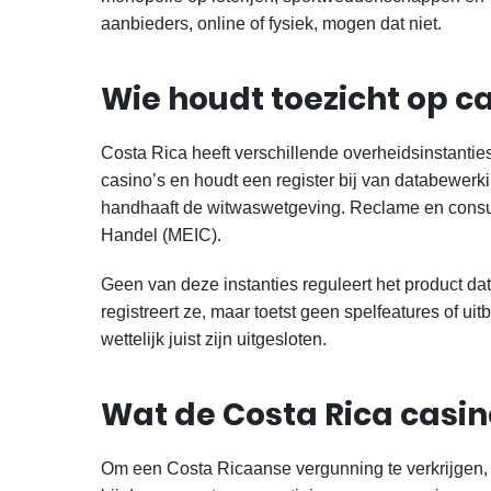
aanbieders, online of fysiek, mogen dat niet.
Wie houdt toezicht op ca
Costa Rica heeft verschillende overheidsinstantie
casino’s en houdt een register bij van databewer
handhaaft de witwaswetgeving. Reclame en consum
Handel (MEIC).
Geen van deze instanties reguleert het product da
registreert ze, maar toetst geen spelfeatures of 
wettelijk juist zijn uitgesloten.
Wat de Costa Rica casino
Om een Costa Ricaanse vergunning te verkrijgen, is