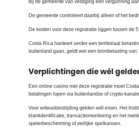
bij de gemeente van vestiging een vergunning aan a
De gemeente controleert daarbij alleen of het bed
De kosten voor deze registratie liggen tussen de 5
Costa Rica hanteert verder een territoriaal belasti
buitenland gaan, geldt wel een bronbelasting van 
Verplichtingen die wél gelde
Een online casino met deze registratie moet Costa
betalingen lopen via buitenlandse of crypto-kanale
Voor witwasbestrijding gelden wél eisen. Het Instit
klantidentificatie, transactiemonitoring en het mel
spelerbescherming of eerlijke spelkansen.