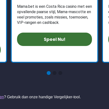
Mama.bet is een Costa Rica casino met een
opvallende paarse stijl, Mama-mascotte en
veel promoties, zoals missies, toernooien,
VIP-rangen en cashback.
Speel Nu!
ken
? Gebruik dan onze handige Vergelijker-tool.