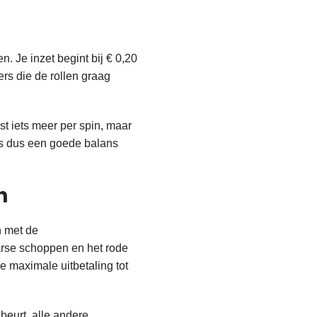
n. Je inzet begint bij € 0,20
ers die de rollen graag
t iets meer per spin, maar
 is dus een goede balans
n
n met de
arse schoppen en het rode
e maximale uitbetaling tot
beurt, alle andere