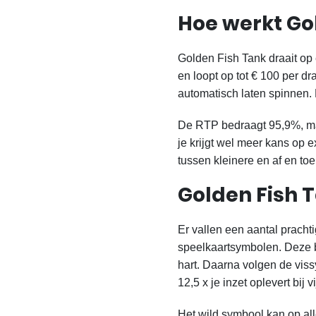
Hoe werkt Go
Golden Fish Tank draait op ee
en loopt op tot € 100 per dr
automatisch laten spinnen. 
De RTP bedraagt 95,9%, maar
je krijgt wel meer kans op 
tussen kleinere en af en toe
Golden Fish 
Er vallen een aantal prach
speelkaartsymbolen. Deze b
hart. Daarna volgen de viss
12,5 x je inzet oplevert bij 
Het wild symbool kan op all