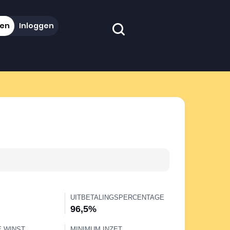
ren
Inloggen
UITBETALINGSPERCENTAGE
96,5%
 WINST
MINIMUM INZET