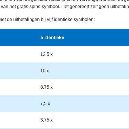
van het gratis spins-symbool. Het genereert zelf geen uitbetalin
t de uitbetalingen bij vijf identieke symbolen:
5 identieke
12,5 x
10 x
8,75 x
7,5 x
3,75 x