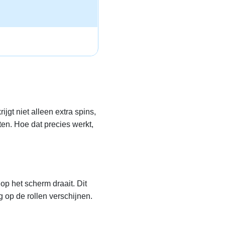
jgt niet alleen extra spins,
en. Hoe dat precies werkt,
p het scherm draait. Dit
g op de rollen verschijnen.