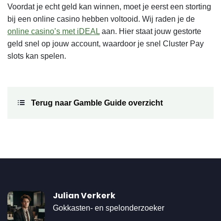
Voordat je echt geld kan winnen, moet je eerst een storting
bij een online casino hebben voltooid. Wij raden je de
online casino’s met iDEAL
aan. Hier staat jouw gestorte
geld snel op jouw account, waardoor je snel Cluster Pay
slots kan spelen.
Terug naar Gamble Guide overzicht
Julian Verkerk
Gokkasten- en spelonderzoeker