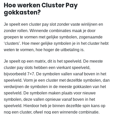
Hoe werken Cluster Pay
gokkasten?
Je speelt een cluster pay slot zonder vaste winlijnen en
zonder rollen. Winnende combinaties maak je door
groepen te vormen met gelijke symbolen, zogenaamde
‘clusters’. Hoe meer gelijke symbolen je in het cluster hebt
weten te vormen, hoe hoger de uitbetaling is.
Je speelt op een matrix, dit is het speelveld. De meeste
cluster pay slots hebben een vierkant speelveld,
bijvoorbeeld 7×7. De symbolen vallen vanaf boven in het
speelveld. Vorm je een cluster met dezelfde symbolen, dan
verdwijnen de symbolen in de meeste gokkasten van het
speelveld. De symbolen maken plaats voor nieuwe
symbolen, deze vallen opnieuw vanaf boven in het
speelveld. Hierdoor heb je binnen dezelfde spin kans op
nog een cluster, ofwel nog een winnende combinatie.