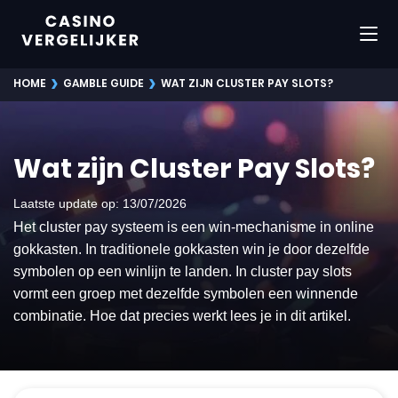
›
›
HOME
GAMBLE GUIDE
WAT ZIJN CLUSTER PAY SLOTS?
Wat zijn Cluster Pay Slots?
Laatste update op
: 13/07/2026
Het cluster pay systeem is een win-mechanisme in online
gokkasten. In traditionele gokkasten win je door dezelfde
symbolen op een winlijn te landen. In cluster pay slots
vormt een groep met dezelfde symbolen een winnende
combinatie. Hoe dat precies werkt lees je in dit artikel.