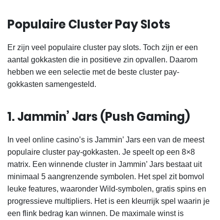
Populaire Cluster Pay Slots
Er zijn veel populaire cluster pay slots. Toch zijn er een
aantal gokkasten die in positieve zin opvallen. Daarom
hebben we een selectie met de beste cluster pay-
gokkasten samengesteld.
1. Jammin’ Jars (Push Gaming)
In veel online casino’s is Jammin’ Jars een van de meest
populaire cluster pay-gokkasten. Je speelt op een 8×8
matrix. Een winnende cluster in Jammin’ Jars bestaat uit
minimaal 5 aangrenzende symbolen. Het spel zit bomvol
leuke features, waaronder Wild-symbolen, gratis spins en
progressieve multipliers. Het is een kleurrijk spel waarin je
een flink bedrag kan winnen. De maximale winst is