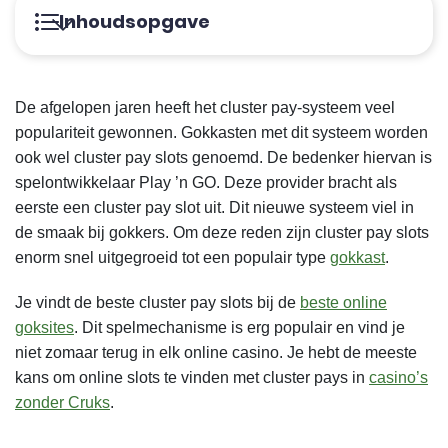
Inhoudsopgave
De afgelopen jaren heeft het cluster pay-systeem veel
populariteit gewonnen. Gokkasten met dit systeem worden
ook wel cluster pay slots genoemd. De bedenker hiervan is
spelontwikkelaar Play ’n GO. Deze provider bracht als
eerste een cluster pay slot uit. Dit nieuwe systeem viel in
de smaak bij gokkers. Om deze reden zijn cluster pay slots
enorm snel uitgegroeid tot een populair type
gokkast
.
Je vindt de beste cluster pay slots bij de
beste online
goksites
. Dit spelmechanisme is erg populair en vind je
niet zomaar terug in elk online casino. Je hebt de meeste
kans om online slots te vinden met cluster pays in
casino’s
zonder Cruks
.