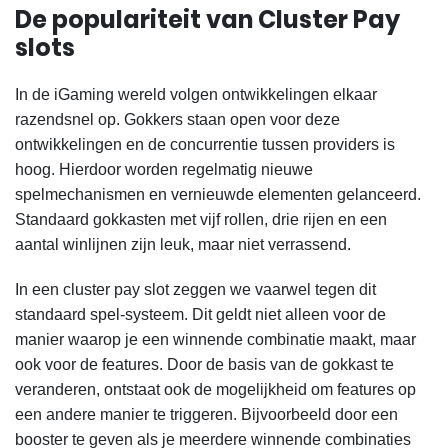
De populariteit van Cluster Pay
slots
In de iGaming wereld volgen ontwikkelingen elkaar
razendsnel op. Gokkers staan open voor deze
ontwikkelingen en de concurrentie tussen providers is
hoog. Hierdoor worden regelmatig nieuwe
spelmechanismen en vernieuwde elementen gelanceerd.
Standaard gokkasten met vijf rollen, drie rijen en een
aantal winlijnen zijn leuk, maar niet verrassend.
In een cluster pay slot zeggen we vaarwel tegen dit
standaard spel-systeem. Dit geldt niet alleen voor de
manier waarop je een winnende combinatie maakt, maar
ook voor de features. Door de basis van de gokkast te
veranderen, ontstaat ook de mogelijkheid om features op
een andere manier te triggeren. Bijvoorbeeld door een
booster te geven als je meerdere winnende combinaties