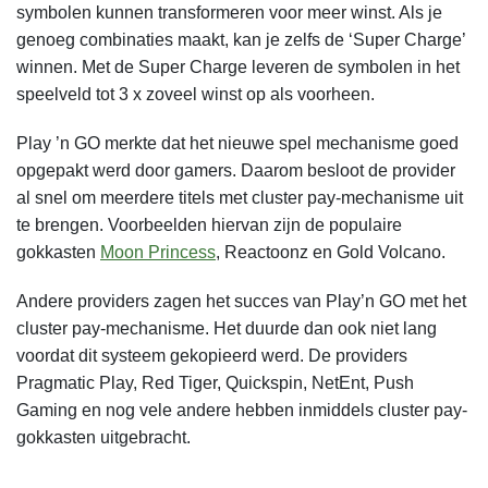
symbolen kunnen transformeren voor meer winst. Als je
genoeg combinaties maakt, kan je zelfs de ‘Super Charge’
winnen. Met de Super Charge leveren de symbolen in het
speelveld tot 3 x zoveel winst op als voorheen.
Play ’n GO merkte dat het nieuwe spel mechanisme goed
opgepakt werd door gamers. Daarom besloot de provider
al snel om meerdere titels met cluster pay-mechanisme uit
te brengen. Voorbeelden hiervan zijn de populaire
gokkasten
Moon Princess
, Reactoonz en Gold Volcano.
Andere providers zagen het succes van Play’n GO met het
cluster pay-mechanisme. Het duurde dan ook niet lang
voordat dit systeem gekopieerd werd. De providers
Pragmatic Play, Red Tiger, Quickspin, NetEnt, Push
Gaming en nog vele andere hebben inmiddels cluster pay-
gokkasten uitgebracht.