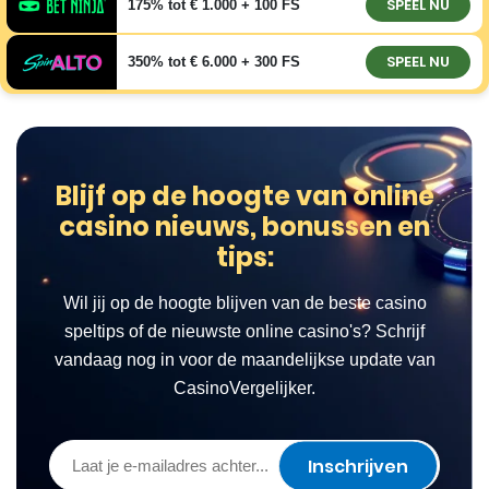
SPEEL NU
175% tot € 1.000 + 100 FS
SPEEL NU
350% tot € 6.000 + 300 FS
Blijf op de hoogte van online
casino nieuws, bonussen en
tips:
Wil jij op de hoogte blijven van de beste casino
speltips of de nieuwste online casino's? Schrijf
vandaag nog in voor de maandelijkse update van
CasinoVergelijker.