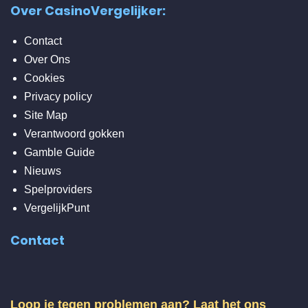
Over CasinoVergelijker:
Contact
Over Ons
Cookies
Privacy policy
Site Map
Verantwoord gokken
Gamble Guide
Nieuws
Spelproviders
VergelijkPunt
Contact
Loop je tegen problemen aan? Laat het ons