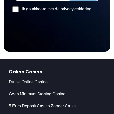
Ik ga akkoord met de privacyverklaring
Online Casino
Duitse Online Casino
Geen Minimum Storting Casino
5 Euro Deposit Casino Zonder Cruks