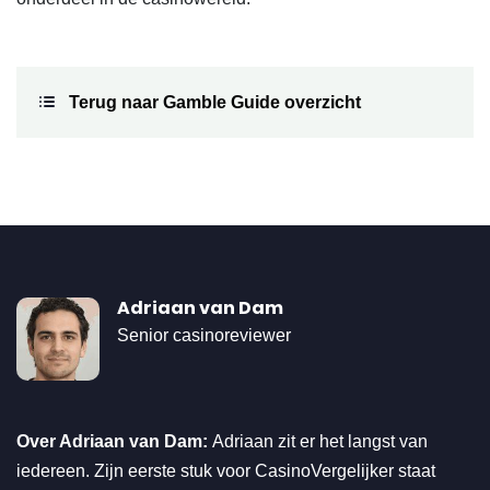
Terug naar Gamble Guide overzicht
Adriaan van Dam
Senior casinoreviewer
Over Adriaan van Dam:
Adriaan zit er het langst van
iedereen. Zijn eerste stuk voor CasinoVergelijker staat