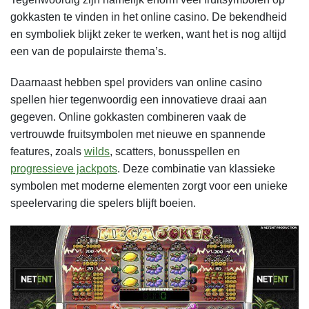
gokkasten te vinden in het online casino. De bekendheid
en symboliek blijkt zeker te werken, want het is nog altijd
een van de populairste thema’s.
Daarnaast hebben spel providers van online casino
spellen hier tegenwoordig een innovatieve draai aan
gegeven. Online gokkasten combineren vaak de
vertrouwde fruitsymbolen met nieuwe en spannende
features, zoals
wilds
, scatters, bonusspellen en
progressieve jackpots
. Deze combinatie van klassieke
symbolen met moderne elementen zorgt voor een unieke
speelervaring die spelers blijft boeien.