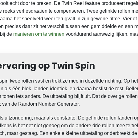
oit echt door te breken. De Twin Reel feature produceert regelma
reeks verliesdraaien te compenseren. Twee gelinkte rollen met
rna het speelveld weer terugvalt in zijn gewone ritme. Vier of v
en precies daar zit het verschil tussen een gemiddelde en een
rbij de
manieren om te winnen
voortdurend aanwezig lijken, maar
rvaring op Twin Spin
pin twee rollen vast en trekt ze mee in dezelfde richting. Op het 
s één blok, landen identiek, en daarna beslist de rest. Bellen 
tonen iets anders. De uitbetaling blijft uit. Dat de overige roll
 werk van de Random Number Generator.
als uitzondering, maar als constante. De gelinkte rollen landen
lkens is het net niet genoeg om de andere drie rollen mee te tre
ch, maar gestaag. Een enkele kleine uitbetaling onderbreekt de 