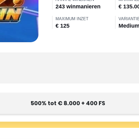
243 winmanieren
€ 135.0
MAXIMUM INZET
VARIANTI
€ 125
Mediu
500% tot € 8.000 + 400 FS