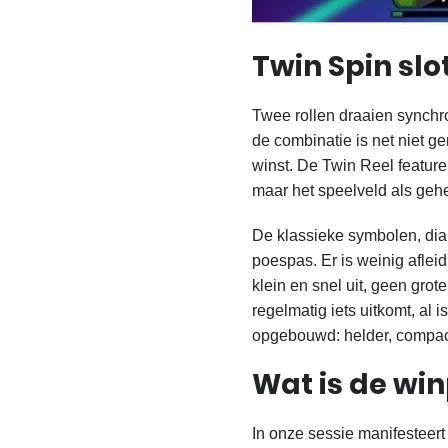
Twin Spin slo
Twee rollen draaien synchr
de combinatie is net niet g
winst. De Twin Reel feature
maar het speelveld als gehee
De klassieke symbolen, diam
poespas. Er is weinig afleid
klein en snel uit, geen gro
regelmatig iets uitkomt, al 
opgebouwd: helder, compac
Wat is de win
In onze sessie manifesteert