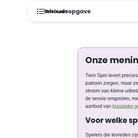
Inhoudsopgave
Onze menin
Twin Spin levert precie
patroon zorgen, maar z
stroom van kleine uitbe
de sessie omgooien, mer
aanbod van
klassieke 
Voor welke spe
Spelers die tevreden zi