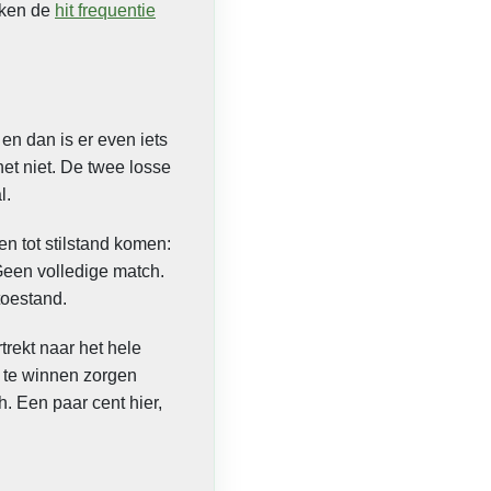
maken de
hit frequentie
en dan is er even iets
et niet. De twee losse
l.
en tot stilstand komen:
Geen volledige match.
toestand.
trekt naar het hele
m te winnen zorgen
. Een paar cent hier,