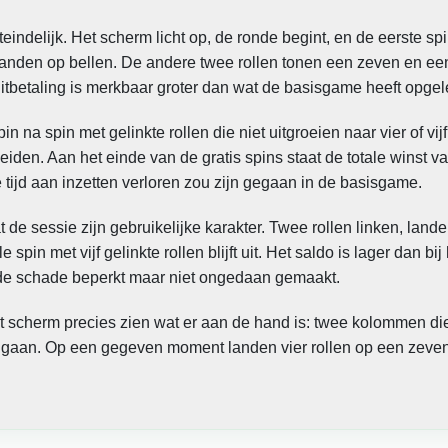
teindelijk. Het scherm licht op, de ronde begint, en de eerste sp
 landen op bellen. De andere twee rollen tonen een zeven en een 
uitbetaling is merkbaar groter dan wat de basisgame heeft opgel
in na spin met gelinkte rollen die niet uitgroeien naar vier of v
heiden. Aan het einde van de gratis spins staat de totale winst 
 tijd aan inzetten verloren zou zijn gegaan in de basisgame.
t de sessie zijn gebruikelijke karakter. Twee rollen linken, lan
e spin met vijf gelinkte rollen blijft uit. Het saldo is lager dan b
 de schade beperkt maar niet ongedaan gemaakt.
et scherm precies zien wat er aan de hand is: twee kolommen 
 gaan. Op een gegeven moment landen vier rollen op een zeven.