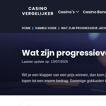
Casino’s
Casino Bon
›
›
HOME
GAMBLE GUIDE
WAT ZIJN PROGRESSIEVE JAC
Wat zijn progressie
Laatste update op
: 13/07/2026
Wil je een klapper van een prijs winnen, dan kom j
lopen tot een enorm bedrag. Sommige gokkasten kere