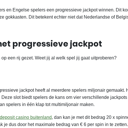
elers en Engelse spelers een progressieve jackpot winnen. Dit 
ze gokkasten. Dit betekent echter niet dat Nederlandse of Bel
met progressieve jackpot
 een rij gezet. Weet jij al welk spel jij gaat uitproberen?
gressieve jackpot heeft al meerdere spelers miljonair gemaakt. 
 Deze slot biedt spelers de kans om vier verschillende jackpots
 spelers in één klap tot multimiljonair maken.
 deposit casino buitenland
, dan kan je met dit bedrag 20 x spinn
 je dus door het maximale bedrag van € 6 per spin in te zetten.