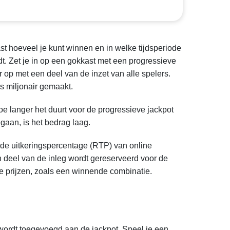
st hoeveel je kunt winnen en in welke tijdsperiode
t. Zet je in op een gokkast met een progressieve
 op met een deel van de inzet van alle spelers.
s miljonair gemaakt.
hoe langer het duurt voor de progressieve jackpot
egaan, is het bedrag laag.
lde uitkeringspercentage (RTP) van online
 deel van de inleg wordt gereserveerd voor de
re prijzen, zoals een winnende combinatie.
t wordt toegevoegd aan de jackpot. Speel je een