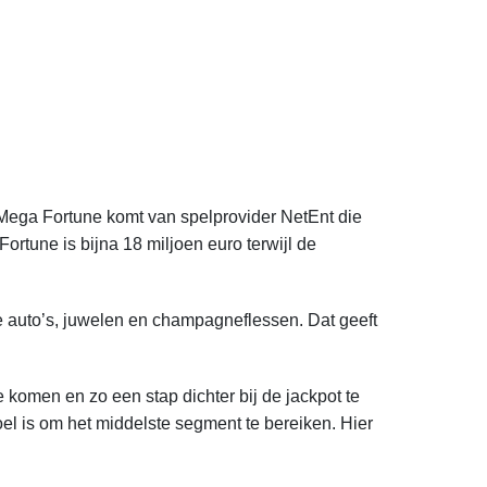
 Mega Fortune komt van spelprovider NetEnt die
rtune is bijna 18 miljoen euro terwijl de
e auto’s, juwelen en champagneflessen. Dat geeft
e komen en zo een stap dichter bij de jackpot te
oel is om het middelste segment te bereiken. Hier