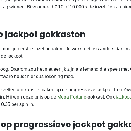
rag winnen. Bijvoorbeeld € 10 of 10.000 x de inzet. Je kan hier
e jackpot gokkasten
moet je eerst je inzet bepalen. Dit werkt net iets anders dan i
 de jackpot.
oog. Daarom zou het niet eerlijk zijn als iemand die speelt met
oftware houdt hier dus rekening mee.
in te zetten om kans te maken op de progressieve jackpot. Een
in. Hij won deze prijs op de
Mega Fortune
-gokkast. Ook
jackpo
0,35 per spin in.
 op progressieve jackpot gokk