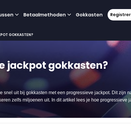
ussen
Betaalmethoden
Gokkasten
Registre
KPOT GOKKASTEN?
ve jackpot gokkasten?
e snel uit bij gokkasten met een progressieve jackpot. Dit zijn
n zelfs miljoenen uit. In dit artikel lees je hoe progressieve 