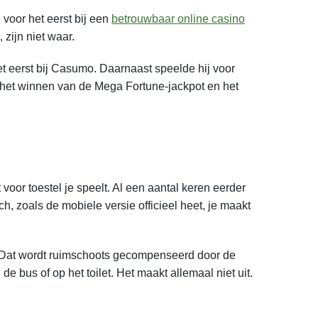
 voor het eerst bij een
betrouwbaar online casino
zijn niet waar.
 eerst bij Casumo. Daarnaast speelde hij voor
n het winnen van de Mega Fortune-jackpot en het
voor toestel je speelt. Al een aantal keren eerder
, zoals de mobiele versie officieel heet, je maakt
p. Dat wordt ruimschoots gecompenseerd door de
e bus of op het toilet. Het maakt allemaal niet uit.