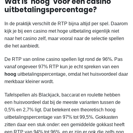
Wat is ‘hoog’ voor een casino
uitbetalingspercentage?
In de praktijk verschilt de RTP bijna altijd per spel. Daarom
kijk je bij een casino met hoge uitbetaling eigenlijk niet
naar het casino zelf, maar vooral naar de selectie spellen
die het aanbiedt.
De RTP van online casino spellen ligt rond de 96%. Pas
vanaf ongeveer 97% RTP kun je echt spreken van een
hoog
uitbetalingspercentage, omdat het huisvoordeel daar
merkbaar kleiner wordt.
Tafelspellen als Blackjack, baccarat en roulette hebben
een huisvoordeel dat bij de meeste varianten tussen de
0,5% en 2,7% ligt. Dat betekent een theoretisch hoog
uitbetalingspercentage van 97% tot 99,5%. Gokkasten
zitten daar een stuk onder: een gemiddelde gokkast heeft
een RTP van 94% tot 96%, en er zijn er ook die zelfs nog