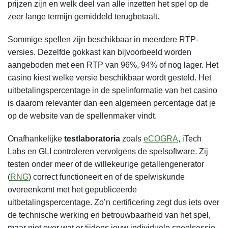
prijzen zijn en welk deel van alle inzetten het spel op de
zeer lange termijn gemiddeld terugbetaalt.
Sommige spellen zijn beschikbaar in meerdere RTP-
versies. Dezelfde gokkast kan bijvoorbeeld worden
aangeboden met een RTP van 96%, 94% of nog lager. Het
casino kiest welke versie beschikbaar wordt gesteld. Het
uitbetalingspercentage in de spelinformatie van het casino
is daarom relevanter dan een algemeen percentage dat je
op de website van de spellenmaker vindt.
Onafhankelijke
testlaboratoria
zoals
eCOGRA
, iTech
Labs en GLI controleren vervolgens de spelsoftware. Zij
testen onder meer of de willekeurige getallengenerator
(
RNG
) correct functioneert en of de spelwiskunde
overeenkomt met het gepubliceerde
uitbetalingspercentage. Zo’n certificering zegt dus iets over
de technische werking en betrouwbaarheid van het spel,
maar niet over wat er tijdens jouw individuele speelsessie