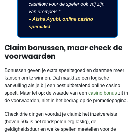
cashflow voor de speler ook vrij zijn
van drempels.”
– Aisha Ayubi, online casino
specialist
Claim bonussen, maar check de
voorwaarden
Bonussen geven je extra speeltegoed en daarmee meer
kansen om te winnen. Dat maakt ze een logische
aanvulling als je bij een best uitbetalend online casino
speelt. Maar let op: de waarde van een
casino bonus
zit in
de voorwaarden, niet in het bedrag op de promotiepagina.
Check drie dingen voordat je claimt: het inzetvereiste
(boven 50x is het rondspelen erg lastig), de
geldigheidsduur en welke spellen meetellen voor de