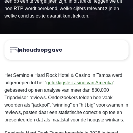
één op één te vergelijken zijn. In dit artikel leggen we uit
hoe RTP wordt berekend, welke cijfers relevant zijn en
welke conclusies je daaruit kunt trekken.
Inhoudsopgave
Het Seminole Hard Rock Hotel & Casino in Tampa werd
uitgeroepen tot het “
gelukkigste casino van Amerika
“,
gebaseerd op een analyse van meer dan 830.000
Tripadvisor-reviews. Onderzoekers telden hoe vaak
woorden als “jackpot”, “winning” en “hit big” voorkwamen in
reviews, pasten daar een statistische correctie op toe en
presenteerden dat als maatstaf voor de hoogste winkans.