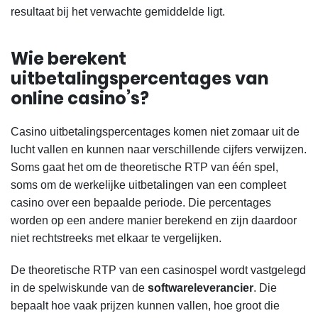
resultaat bij het verwachte gemiddelde ligt.
Wie berekent
uitbetalingspercentages van
online casino’s?
Casino uitbetalingspercentages komen niet zomaar uit de
lucht vallen en kunnen naar verschillende cijfers verwijzen.
Soms gaat het om de theoretische RTP van één spel,
soms om de werkelijke uitbetalingen van een compleet
casino over een bepaalde periode. Die percentages
worden op een andere manier berekend en zijn daardoor
niet rechtstreeks met elkaar te vergelijken.
De theoretische RTP van een casinospel wordt vastgelegd
in de spelwiskunde van de
softwareleverancier
. Die
bepaalt hoe vaak prijzen kunnen vallen, hoe groot die