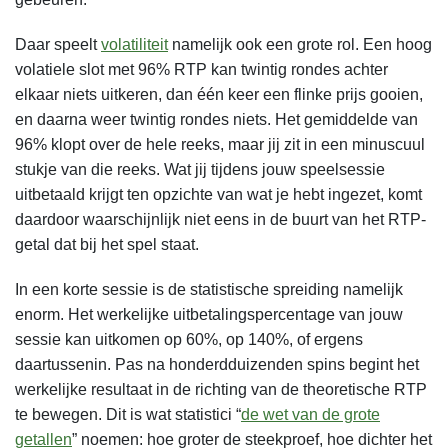
Daar speelt
volatiliteit
namelijk ook een grote rol. Een hoog
volatiele slot met 96% RTP kan twintig rondes achter
elkaar niets uitkeren, dan één keer een flinke prijs gooien,
en daarna weer twintig rondes niets. Het gemiddelde van
96% klopt over de hele reeks, maar jij zit in een minuscuul
stukje van die reeks. Wat jij tijdens jouw speelsessie
uitbetaald krijgt ten opzichte van wat je hebt ingezet, komt
daardoor waarschijnlijk niet eens in de buurt van het RTP-
getal dat bij het spel staat.
In een korte sessie is de statistische spreiding namelijk
enorm. Het werkelijke uitbetalingspercentage van jouw
sessie kan uitkomen op 60%, op 140%, of ergens
daartussenin. Pas na honderdduizenden spins begint het
werkelijke resultaat in de richting van de theoretische RTP
te bewegen. Dit is wat statistici “
de wet van de grote
getallen
” noemen: hoe groter de steekproef, hoe dichter het