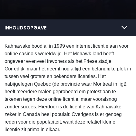
INHOUDSOPGAVE
Kahnawake bood al in 1999 een internet licentie aan voor
online casino’s wereldwijd. Het Mohawk-land heeft
ongeveer evenveel inwoners als het Friese stadje
Gorredijk, maar het neemt nog altijd een belangrijke plek in
tussen veel grotere en bekendere licenties. Het
nabijgelegen Quebec (de provincie waar Montreal in ligt),
heeft meerdere malen geprobeerd om protest aan te
tekenen tegen deze online licentie, maar vooralsnog
zonder succes. Hierdoor is de licentie van Kahnawake
zeker in Canada heel populair. Overigens is er genoeg
reden voor die populariteit, want deze relatief kleine
licentie zit prima in elkaar.