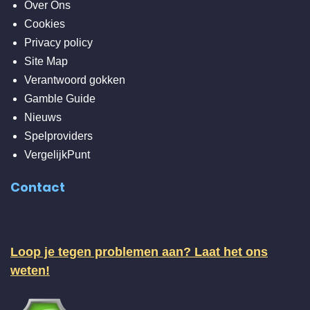
Over Ons
Cookies
Privacy policy
Site Map
Verantwoord gokken
Gamble Guide
Nieuws
Spelproviders
VergelijkPunt
Contact
Loop je tegen problemen aan? Laat het ons
weten!