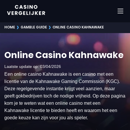
›
›
HOME
GAMBLE GUIDE
ONLINE CASINO KAHNAWAKE
Online Casino Kahnawake
Laatste update op
: 03/04/2026
Een online casino Kahnawake is een casino met een
licentie van de Kahnawake Gaming Commission (KGC).
Deze regelgevende instantie krijgt veel aanzien, maar
geeft gokbedrijven toch de nodige vrijheid. Op deze pagina
kom je te weten wat een online casino met een
Kahnawake licentie te bieden heeft en waarom het een
goede keuze kan zijn voor jou als speler.