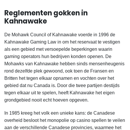
Reglementen gokken in
Kahnawake
De Mohawk Council of Kahnawake voerde in 1996 de
Kahnawake Gaming Law in om het reservaat te vestigen
als een gebied met versoepelde beperkingen waarin
gaming operators hun bedrijven konden openen. De
Mohawks van Kahnawake hebben sinds mensenheugenis
rond dezelfde plek gewoond, ook toen de Fransen en
Britten het tegen elkaar opnamen en vochten over het
gebied dat nu Canada is. Door die twee partijen destijds
tegen elkaar uit te spelen, heeft Kahnawake het eigen
grondgebied nooit echt hoeven opgeven.
In 1985 kreeg het volk een unieke kans: de Canadese
overheid besloot het monopolie op casino spellen te veilen
aan de verschillende Canadese provincies, waarmee het