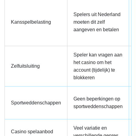
Spelers uit Nederland
Kansspelbelasting
moeten dit zelf
aangeven en betalen
Speler kan vragen aan
het casino om het
Zelfuitsluiting
account (tijdelijk) te
blokkeren
Geen beperkingen op
Sportweddenschappen
sportweddenschappen
Veel variatie en
Casino spelaanbod
verschillende genres