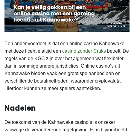
Een ander voordeel is dat een online casino Kahnawake
met deze licentie altijd een
casino zonder Cruks
betreft. De
regels van de KGC zijn over het algemeen wat flexibeler
dan in sommige andere jurisdicties. Online casino’s uit
Kahnawake bieden vaak een groot spelaanbod aan en
verschillende betaalmethoden, waaronder cryptovaluta.
Hierdoor kunnen ze meer spelers aantrekken.
Nadelen
De toekomst van de Kahnawake casino’s is onzeker
vanwege de veranderende regelgeving. Er is bijvoorbeeld