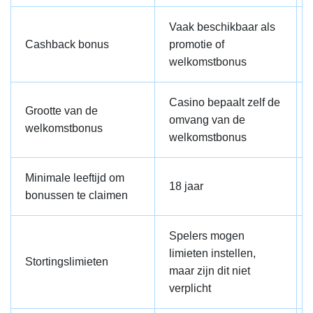
Vaak beschikbaar als
Cashback bonus
promotie of
welkomstbonus
Casino bepaalt zelf de
Grootte van de
omvang van de
welkomstbonus
welkomstbonus
Minimale leeftijd om
18 jaar
bonussen te claimen
Spelers mogen
limieten instellen,
Stortingslimieten
maar zijn dit niet
verplicht