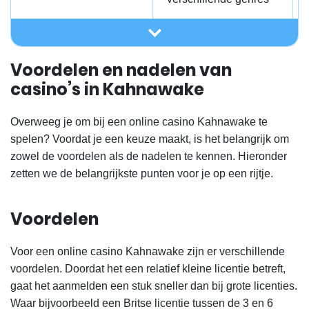
Voordelen en nadelen van
casino’s in Kahnawake
Overweeg je om bij een online casino Kahnawake te
spelen? Voordat je een keuze maakt, is het belangrijk om
zowel de voordelen als de nadelen te kennen. Hieronder
zetten we de belangrijkste punten voor je op een rijtje.
Voordelen
Voor een online casino Kahnawake zijn er verschillende
voordelen. Doordat het een relatief kleine licentie betreft,
gaat het aanmelden een stuk sneller dan bij grote licenties.
Waar bijvoorbeeld een Britse licentie tussen de 3 en 6