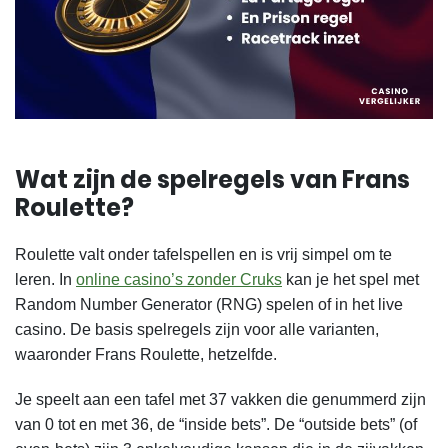
Wat zijn de spelregels van Frans
Roulette?
Roulette valt onder tafelspellen en is vrij simpel om te
leren. In
online casino’s zonder Cruks
kan je het spel met
Random Number Generator (RNG) spelen of in het live
casino. De basis spelregels zijn voor alle varianten,
waaronder Frans Roulette, hetzelfde.
Je speelt aan een tafel met 37 vakken die genummerd zijn
van 0 tot en met 36, de “inside bets”. De “outside bets” (of