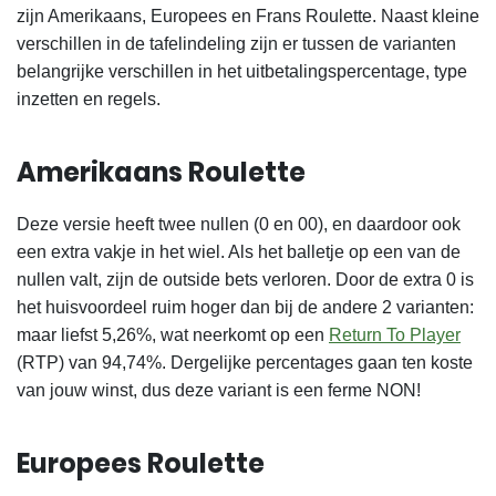
zijn Amerikaans, Europees en Frans Roulette. Naast kleine
verschillen in de tafelindeling zijn er tussen de varianten
belangrijke verschillen in het uitbetalingspercentage, type
inzetten en regels.
Amerikaans Roulette
Deze versie heeft twee nullen (0 en 00), en daardoor ook
een extra vakje in het wiel. Als het balletje op een van de
nullen valt, zijn de outside bets verloren. Door de extra 0 is
het huisvoordeel ruim hoger dan bij de andere 2 varianten:
maar liefst 5,26%, wat neerkomt op een
Return To Player
(RTP) van 94,74%. Dergelijke percentages gaan ten koste
van jouw winst, dus deze variant is een ferme NON!
Europees Roulette