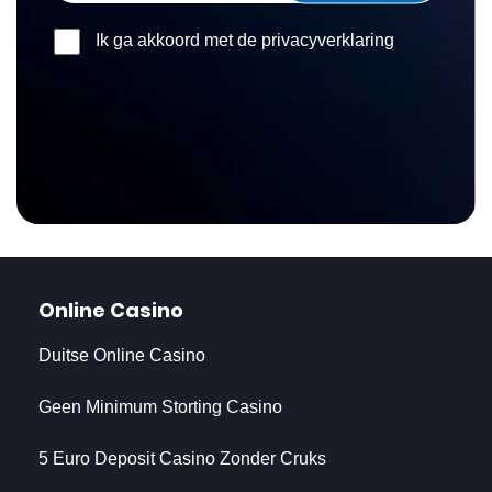
Ik ga akkoord met de privacyverklaring
Online Casino
Duitse Online Casino
Geen Minimum Storting Casino
5 Euro Deposit Casino Zonder Cruks