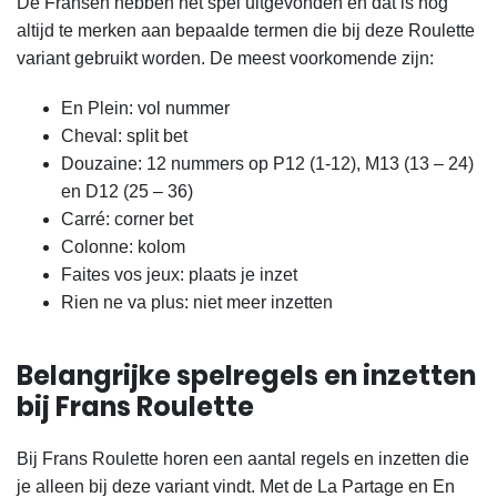
De Fransen hebben het spel uitgevonden en dat is nog
altijd te merken aan bepaalde termen die bij deze Roulette
variant gebruikt worden. De meest voorkomende zijn:
En Plein: vol nummer
Cheval: split bet
Douzaine: 12 nummers op P12 (1-12), M13 (13 – 24)
en D12 (25 – 36)
Carré: corner bet
Colonne: kolom
Faites vos jeux: plaats je inzet
Rien ne va plus: niet meer inzetten
Belangrijke spelregels en inzetten
bij Frans Roulette
Bij Frans Roulette horen een aantal regels en inzetten die
je alleen bij deze variant vindt. Met de La Partage en En