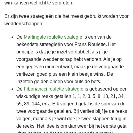
win-kansen wellicht te vergroten.
Er zijn twee strategieën die het meest gebruikt worden voor
weddenschappen:
De
Martingale roulette strategie
is een van de
bekendste strategieën voor Frans Roulette. Het
principe is dat je je inzet verdubbelt als jij je
voorgaande weddenschap hebt verloren. Als je op
een gegeven moment wint, maak je de voorgaande
verliezen goed plus een klein beetje winst. De
inzetten gelden alleen voor outside bets.
De
Fibonancci roulette strategie
is gebaseerd op een
wiskundige reeks getallen 1, 1, 2, 3, 5, 8, 13, 21, 34,
55, 89, 144, enz. Elk volgend getal is de som van de
twee voorgaande getallen. Bij verlies blijf je de reeks
volgen, maar als je wint doe je twee stappen terug in
de reeks. Het idee is om dan weer bij het eerste getal