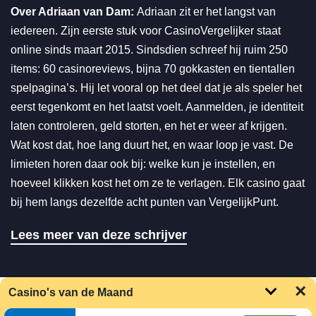
Over Adriaan van Dam:
Adriaan zit er het langst van
iedereen. Zijn eerste stuk voor CasinoVergelijker staat
online sinds maart 2015. Sindsdien schreef hij ruim 250
items: 60 casinoreviews, bijna 70 gokkasten en tientallen
spelpagina’s. Hij let vooral op het deel dat je als speler het
eerst tegenkomt en het laatst voelt. Aanmelden, je identiteit
laten controleren, geld storten, en het er weer af krijgen.
Wat kost dat, hoe lang duurt het, en waar loop je vast. De
limieten horen daar ook bij: welke kun je instellen, en
hoeveel klikken kost het om ze te verlagen. Elk casino gaat
bij hem langs dezelfde acht punten van VergelijkPunt.
Lees meer van deze schrijver
Sluiten
Slui
Casino's van de Maand