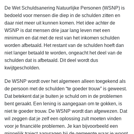
De Wet Schuldsanering Natuurlijke Personen (WSNP) is
bedoeld voor mensen die diep in de schulden zitten en
daar niet meer uit kunnen komen. Het idee achter de
WSNP is dat mensen drie jaar lang leven met een
minimum en dat met de rest van het inkomen schulden
worden afbetaald. Het restant van de schulden hoeft dan
niet langer betaald te worden, ongeacht het deel van de
schulden dat is afbetaald. Dit deel wordt dus
kwijtgescholden.
De WSNP wordt over het algemeen alleen toegekend als
de persoon met de schulden “te goeder trouw” is geweest.
Dat betekent dat je buiten je schuld om in de problemen
bent geraakt. Een lening is aangegaan om te gokken, is
niet te goeder trouw. De WSNP wordt dan afgewezen. Dat
wil zeggen dat je zelf een oplossing zult moeten vinden
voor je financiële problemen. Je kan bijvoorbeeld een
minnelijk traject aanvragen bij de gemeente waar je woont.