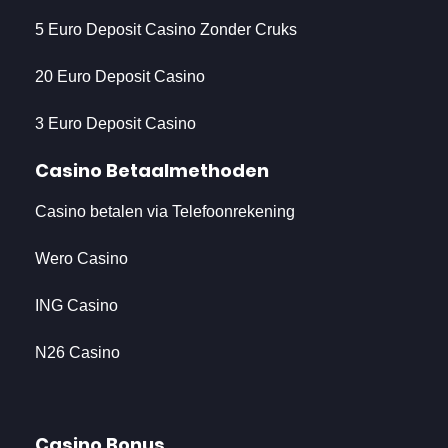
5 Euro Deposit Casino Zonder Cruks
20 Euro Deposit Casino
3 Euro Deposit Casino
Casino Betaalmethoden
Casino betalen via Telefoonrekening
Wero Casino
ING Casino
N26 Casino
Casino Bonus