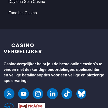
Daytona Spin Casino
Fano.bet Casino
CasinoVergelijker helpt jou de beste online casino’s te
vinden met deskundige beoordelingen, spelinzichten
en veilige betalingsopties voor een
veilige en plezierige
spelervaring.