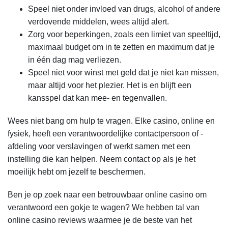
Speel niet onder invloed van drugs, alcohol of andere
verdovende middelen, wees altijd alert.
Zorg voor beperkingen, zoals een limiet van speeltijd,
maximaal budget om in te zetten en maximum dat je
in één dag mag verliezen.
Speel niet voor winst met geld dat je niet kan missen,
maar altijd voor het plezier. Het is en blijft een
kansspel dat kan mee- en tegenvallen.
Wees niet bang om hulp te vragen. Elke casino, online en
fysiek, heeft een verantwoordelijke contactpersoon of -
afdeling voor verslavingen of werkt samen met een
instelling die kan helpen. Neem contact op als je het
moeilijk hebt om jezelf te beschermen.
Ben je op zoek naar een betrouwbaar online casino om
verantwoord een gokje te wagen? We hebben tal van
online casino reviews waarmee je de beste van het