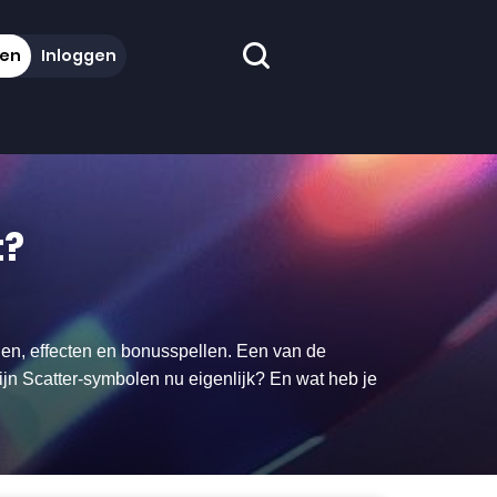
ren
Inloggen
t?
len, effecten en bonusspellen. Een van de
ijn Scatter-symbolen nu eigenlijk? En wat heb je