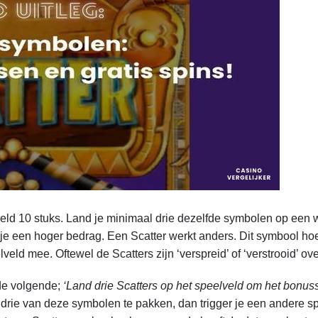
ld 10 stuks. Land je minimaal drie dezelfde symbolen op een wi
 je een hoger bedrag. Een Scatter werkt anders. Dit symbool hoef 
veld mee. Oftewel de Scatters zijn ‘verspreid’ of ‘verstrooid’ ov
de volgende;
‘Land drie Scatters op het speelveld om het bonuss
drie van deze symbolen te pakken, dan trigger je een andere spe