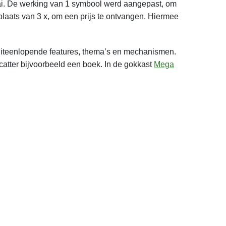
aai. De werking van 1 symbool werd aangepast, om
 plaats van 3 x, om een prijs te ontvangen. Hiermee
 uiteenlopende features, thema’s en mechanismen.
catter bijvoorbeeld een boek. In de gokkast
Mega