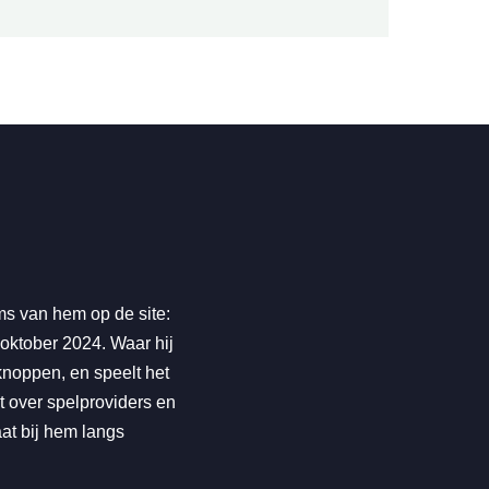
ems van hem op de site:
 oktober 2024. Waar hij
knoppen, en speelt het
nt over spelproviders en
aat bij hem langs