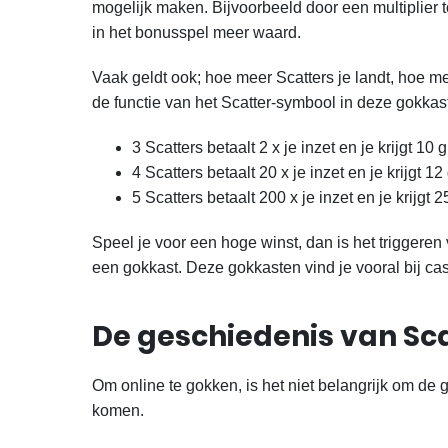
mogelijk maken. Bijvoorbeeld door een multiplier
in het bonusspel meer waard.
Vaak geldt ook; hoe meer Scatters je landt, hoe me
de functie van het Scatter-symbool in deze gokkast
3 Scatters betaalt 2 x je inzet en je krijgt 10 g
4 Scatters betaalt 20 x je inzet en je krijgt 12
5 Scatters betaalt 200 x je inzet en je krijgt 2
Speel je voor een hoge winst, dan is het triggeren
een gokkast. Deze gokkasten vind je vooral bij ca
De geschiedenis van S
Om online te gokken, is het niet belangrijk om d
komen.