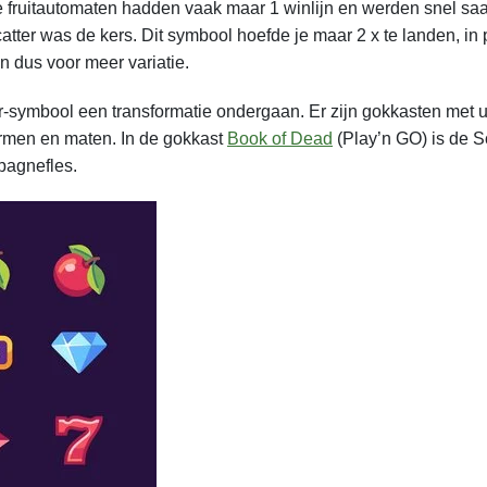
eze fruitautomaten hadden vaak maar 1 winlijn en werden snel s
catter was de kers. Dit symbool hoefde je maar 2 x te landen, in
n dus voor meer variatie.
r-symbool een transformatie ondergaan. Er zijn gokkasten met
ormen en maten. In de gokkast
Book of Dead
(Play’n GO) is de S
pagnefles.