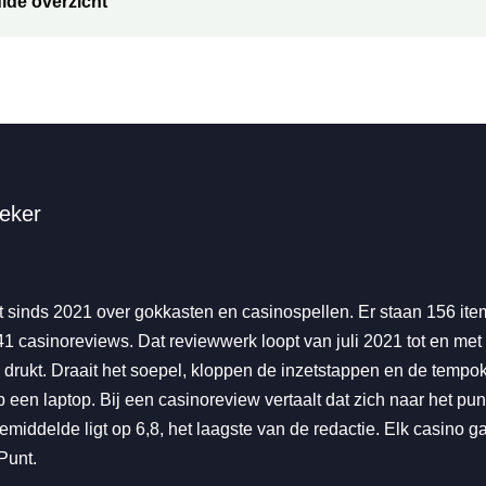
ide overzicht
eker
jft sinds 2021 over gokkasten en casinospellen. Er staan 156 it
1 casinoreviews. Dat reviewwerk loopt van juli 2021 tot en met
en drukt. Draait het soepel, kloppen de inzetstappen en de tempo
op een laptop. Bij een casinoreview vertaalt dat zich naar het pu
gemiddelde ligt op 6,8, het laagste van de redactie. Elk casino g
Punt.