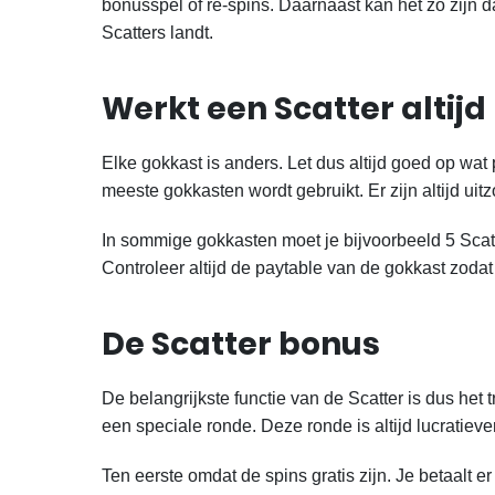
bonusspel of re-spins. Daarnaast kan het zo zijn d
Scatters landt.
Werkt een Scatter altijd
Elke gokkast is anders. Let dus altijd goed op wat
meeste gokkasten wordt gebruikt. Er zijn altijd u
In sommige gokkasten moet je bijvoorbeeld 5 Scatt
Controleer altijd de paytable van de gokkast zodat
De Scatter bonus
De belangrijkste functie van de Scatter is dus het 
een speciale ronde. Deze ronde is altijd lucratieve
Ten eerste omdat de spins gratis zijn. Je betaalt