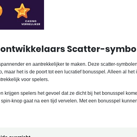
ontwikkelaars Scatter-symbo
spannender en aantrekkelijker te maken. Deze scatter-symbolen
p, maar het is de poort tot een lucratief bonusspel. Alleen al h
rekkelijk voor spelers.
nen krijgen spelers het gevoel dat ze dicht bij het bonusspel ko
e spin-knop gaat na een tijd vervelen. Met een bonusspel kunn