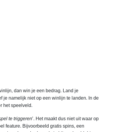
nlijn, dan win je een bedrag. Land je
je namelijk niet op een winlijn te landen. In de
er het speelveld.
pel te triggeren
’. Het maakt dus niet uit waar op
l feature. Bijvoorbeeld gratis spins, een