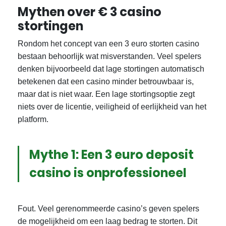
Mythen over € 3 casino
stortingen
Rondom het concept van een 3 euro storten casino
bestaan behoorlijk wat misverstanden. Veel spelers
denken bijvoorbeeld dat lage stortingen automatisch
betekenen dat een casino minder betrouwbaar is,
maar dat is niet waar. Een lage stortingsoptie zegt
niets over de licentie, veiligheid of eerlijkheid van het
platform.
Mythe 1: Een 3 euro deposit
casino is onprofessioneel
Fout. Veel gerenommeerde casino’s geven spelers
de mogelijkheid om een laag bedrag te storten. Dit