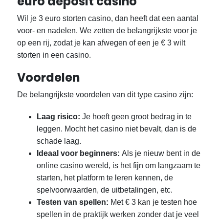
euro deposit casino
Wil je 3 euro storten casino, dan heeft dat een aantal
voor- en nadelen. We zetten de belangrijkste voor je
op een rij, zodat je kan afwegen of een je € 3 wilt
storten in een casino.
Voordelen
De belangrijkste voordelen van dit type casino zijn:
Laag risico:
Je hoeft geen groot bedrag in te
leggen. Mocht het casino niet bevalt, dan is de
schade laag.
Ideaal voor beginners:
Als je nieuw bent in de
online casino wereld, is het fijn om langzaam te
starten, het platform te leren kennen, de
spelvoorwaarden, de uitbetalingen, etc.
Testen van spellen:
Met € 3 kan je testen hoe
spellen in de praktijk werken zonder dat je veel