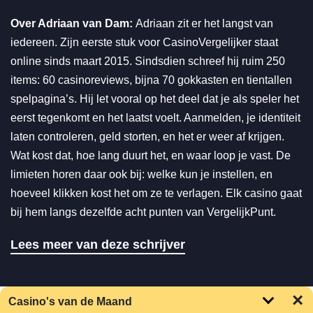
Over Adriaan van Dam:
Adriaan zit er het langst van
iedereen. Zijn eerste stuk voor CasinoVergelijker staat
online sinds maart 2015. Sindsdien schreef hij ruim 250
items: 60 casinoreviews, bijna 70 gokkasten en tientallen
spelpagina’s. Hij let vooral op het deel dat je als speler het
eerst tegenkomt en het laatst voelt. Aanmelden, je identiteit
laten controleren, geld storten, en het er weer af krijgen.
Wat kost dat, hoe lang duurt het, en waar loop je vast. De
limieten horen daar ook bij: welke kun je instellen, en
hoeveel klikken kost het om ze te verlagen. Elk casino gaat
bij hem langs dezelfde acht punten van VergelijkPunt.
Lees meer van deze schrijver
Sluiten
Slui
Casino's van de Maand