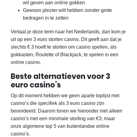
wil geven aan online gokken
Gewoon plezier wilt hebben zonder grote
bedragen in te zetten
Vertaal je deze term naar het Nederlands, dan kom je
uit op een 3 euro storten casino. Dit geeft aan dat je
slechts € 3 hoeft te storten om casino spellen, als
gokkasten, Roulette of Blackjack, te spelen in een
online casino.
Beste alternatieven voor 3
euro casino’s
Op dit moment hebben we geen aparte toplijst met
casino’s die specifiek als 3 euro casino zijn
beoordeeld. Daarom tonen we hieronder niet alleen
casino’s met een minimale storting van €3, maar
onze algemene top 5 van buitenlandse online
casino’s.