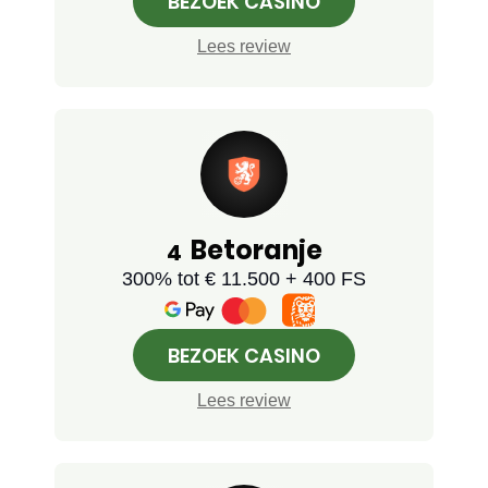
BEZOEK CASINO
Lees review
Betoranje
300% tot € 11.500 + 400 FS
BEZOEK CASINO
Lees review