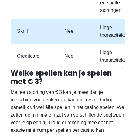
en snelle
stortingen
Hoge
Skrill
Nee
transactiekosten
Hoge
Creditcard
Nee
transactiekosten
Welke spellen kan je spelen
met € 3?
Met een storting van € 3 kan je meer dan je
misschien zou denken. Je kan met deze storting
namelijk vrijwel álle spellen in het casino spelen. We
zetten de minimale inzet van verschillende speltypen
voor je op een rij. Houd er rekening mee dat het
exacte minimum per spel en per casino kan