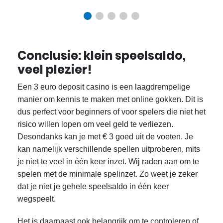
Conclusie: klein speelsaldo,
veel plezier!
Een 3 euro deposit casino is een laagdrempelige
manier om kennis te maken met online gokken. Dit is
dus perfect voor beginners of voor spelers die niet het
risico willen lopen om veel geld te verliezen.
Desondanks kan je met € 3 goed uit de voeten. Je
kan namelijk verschillende spellen uitproberen, mits
je niet te veel in één keer inzet. Wij raden aan om te
spelen met de minimale spelinzet. Zo weet je zeker
dat je niet je gehele speelsaldo in één keer
wegspeelt.
Het is daarnaast ook belangrijk om te controleren of