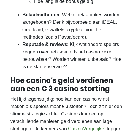
Hoe lang is de bonus geldig
Betaalmethoden:
Welke betaalopties worden
aangeboden? Denk bijvoorbeeld aan iDEAL,
creditcard, e-wallets, crypto of voucher
methodes (zoals Paysafecard).
Reputatie & reviews:
Kijk wat andere spelers
zeggen over het casino. Is het casino zeker
betrouwbaar? Worden winsten uitbetaald? Hoe
is de klantenservice?
Hoe casino’s geld verdienen
aan een € 3 casino storting
Het lijkt tegenstrijdig: hoe kan een casino winst
maken als spelers maar € 3 storten? Toch zit hier een
slimme strategie achter. Casino’s kunnen op
verschillende manieren geld verdienen aan lage
stortingen. De kenners van
CasinoVergelijker
leggen