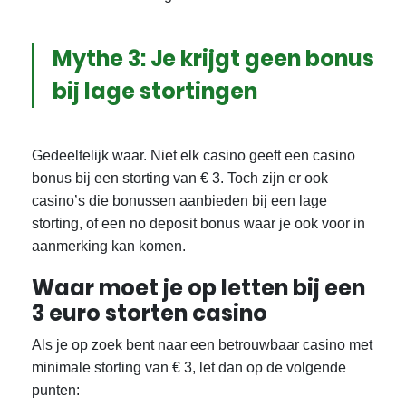
Mythe 3: Je krijgt geen bonus
bij lage stortingen
Gedeeltelijk waar. Niet elk casino geeft een casino
bonus bij een storting van € 3. Toch zijn er ook
casino’s die bonussen aanbieden bij een lage
storting, of een no deposit bonus waar je ook voor in
aanmerking kan komen.
Waar moet je op letten bij een
3 euro storten casino
Als je op zoek bent naar een betrouwbaar casino met
minimale storting van € 3, let dan op de volgende
punten: