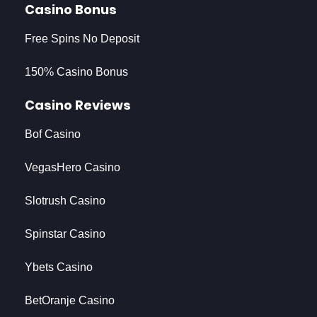
Casino Bonus
Free Spins No Deposit
150% Casino Bonus
Casino Reviews
Bof Casino
VegasHero Casino
Slotrush Casino
Spinstar Casino
Ybets Casino
BetOranje Casino