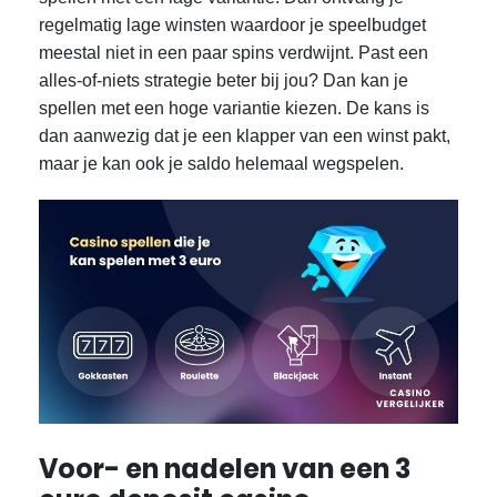
regelmatig lage winsten waardoor je speelbudget
meestal niet in een paar spins verdwijnt. Past een
alles-of-niets strategie beter bij jou? Dan kan je
spellen met een hoge variantie kiezen. De kans is
dan aanwezig dat je een klapper van een winst pakt,
maar je kan ook je saldo helemaal wegspelen.
Voor- en nadelen van een 3