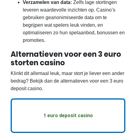
Verzamelen van data:
Zelfs lage stortingen
leveren waardevolle inzichten op. Casino’s
gebruiken geanonimiseerde data om te
begrijpen wat spelers leuk vinden, en
optimaliseren zo hun spelaanbod, bonussen en
promoties.
Alternatieven voor een 3 euro
storten casino
Klinkt dit allemaal leuk, maar stort je liever een ander
bedrag? Bekijk dan de alternatieven voor een 3 euro
deposit casino.
1 euro deposit casino