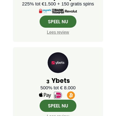
225% tot €1.500 + 150 gratis spins
SPEEL NU
Lees review
Ybets
500% tot € 8.000
SPEEL NU