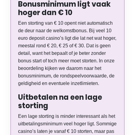
Bonusminimum ligt vaak
hoger dan € 10
Een storting van € 10 opent niet automatisch
de deur naar de welkomstbonus. Bij veel 10
euro deposit casino’s ligt die lat net wat hoger,
meestal rond € 20, € 25 of € 30. Dat is geen
detail, want het bepaalt of je beter zonder
bonus start of toch meer moet storten. In onze
beoordeling kijken we daarom naar het
bonusminimum, de rondspeelvoorwaarde, de
geldigheid en eventuele inzetlimieten.
Uitbetalen na een lage
storting
Een lage storting is minder interessant als het
uitbetalingsminimum veel hoger ligt. Sommige
casino’s laten je vanaf € 10 storten, maar pas