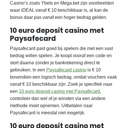
Casino’s zoals Ybets en Mega.bet zijn voorbeelden
waar iDEAL vanaf € 10 beschikbaar is, al kan de
bonus daar pas vanaf een hoger bedrag gelden.
10 euro deposit casino met
Paysafecard
Paysafecard past goed bij spelers die met een vast
bedrag willen spelen. Je koopt vooraf een code en
stort daarna zonder je bankrekening direct te
gebruiken. In een
Paysafecard casino
is € 10
bovendien een logisch bedrag, omdat vouchers vaak
vanaf € 10 beschikbaar zijn. Zoek je specifiek naar
een
10 euro deposit casino met Paysafecard
,
controleer dan wel of je winsten via een andere
methode moet opnemen. Uitbetalen naar
Paysafecard is meestal niet mogelijk.
10 euro deposit casino met