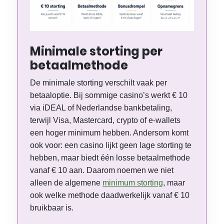
Minimale storting per
betaalmethode
De minimale storting verschilt vaak per
betaaloptie. Bij sommige casino’s werkt € 10
via iDEAL of Nederlandse bankbetaling,
terwijl Visa, Mastercard, crypto of e-wallets
een hoger minimum hebben. Andersom komt
ook voor: een casino lijkt geen lage storting te
hebben, maar biedt één losse betaalmethode
vanaf € 10 aan. Daarom noemen we niet
alleen de algemene
minimum storting
, maar
ook welke methode daadwerkelijk vanaf € 10
bruikbaar is.