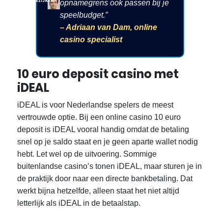
opnamegrens ook passen bij je
speelbudget.”
– Adriaan van Dam, online
casino specialist
10 euro deposit casino met
iDEAL
iDEAL is voor Nederlandse spelers de meest
vertrouwde optie. Bij een online casino 10 euro
deposit is iDEAL vooral handig omdat de betaling
snel op je saldo staat en je geen aparte wallet nodig
hebt. Let wel op de uitvoering. Sommige
buitenlandse casino’s tonen iDEAL, maar sturen je in
de praktijk door naar een directe bankbetaling. Dat
werkt bijna hetzelfde, alleen staat het niet altijd
letterlijk als iDEAL in de betaalstap.