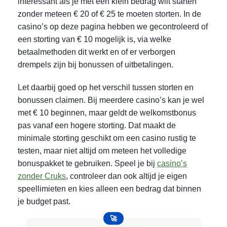
interessant als je met een klein bedrag wilt starten
zonder meteen € 20 of € 25 te moeten storten. In de
casino’s op deze pagina hebben we gecontroleerd of
een storting van € 10 mogelijk is, via welke
betaalmethoden dit werkt en of er verborgen
drempels zijn bij bonussen of uitbetalingen.
Let daarbij goed op het verschil tussen storten en
bonussen claimen. Bij meerdere casino’s kan je wel
met € 10 beginnen, maar geldt de welkomstbonus
pas vanaf een hogere storting. Dat maakt de
minimale storting geschikt om een casino rustig te
testen, maar niet altijd om meteen het volledige
bonuspakket te gebruiken. Speel je bij
casino’s
zonder Cruks
, controleer dan ook altijd je eigen
speellimieten en kies alleen een bedrag dat binnen
je budget past.
🚀