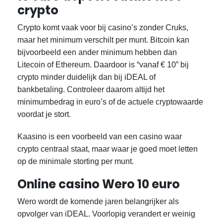
crypto
Crypto komt vaak voor bij casino’s zonder Cruks,
maar het minimum verschilt per munt. Bitcoin kan
bijvoorbeeld een ander minimum hebben dan
Litecoin of Ethereum. Daardoor is “vanaf € 10” bij
crypto minder duidelijk dan bij iDEAL of
bankbetaling. Controleer daarom altijd het
minimumbedrag in euro’s of de actuele cryptowaarde
voordat je stort.
Kaasino is een voorbeeld van een casino waar
crypto centraal staat, maar waar je goed moet letten
op de minimale storting per munt.
Online casino Wero 10 euro
Wero wordt de komende jaren belangrijker als
opvolger van iDEAL. Voorlopig verandert er weinig