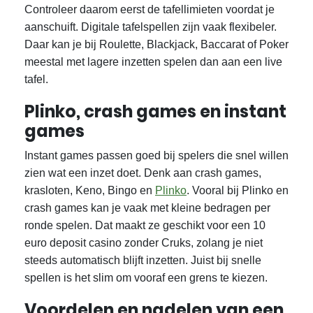
Controleer daarom eerst de tafellimieten voordat je
aanschuift. Digitale tafelspellen zijn vaak flexibeler.
Daar kan je bij Roulette, Blackjack, Baccarat of Poker
meestal met lagere inzetten spelen dan aan een live
tafel.
Plinko, crash games en instant
games
Instant games passen goed bij spelers die snel willen
zien wat een inzet doet. Denk aan crash games,
krasloten, Keno, Bingo en
Plinko
. Vooral bij Plinko en
crash games kan je vaak met kleine bedragen per
ronde spelen. Dat maakt ze geschikt voor een 10
euro deposit casino zonder Cruks, zolang je niet
steeds automatisch blijft inzetten. Juist bij snelle
spellen is het slim om vooraf een grens te kiezen.
Voordelen en nadelen van een