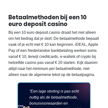
Betaalmethoden bij een 10
euro deposit casino
Bij een 10 euro deposit casino draait het niet alleen
om het bedrag dat je stort. De betaalmethode bepaalt
vaak of je echt met € 10 kan beginnen. iDEAL, Apple
Pay of een Nederlandse bankbetaling werken soms
vanaf € 10, terwijl creditcards, e-wallets of crypto bij
hetzelfde casino pas vanaf € 20 starten. Kijk daarom
altijd naar het minimum per betaalmethode, niet
alleen naar de algemene tekst op de betaalpagina.
“Een lage storting is pas echt
nuttig als de betaalmethode,
bonusvoorwaarden en