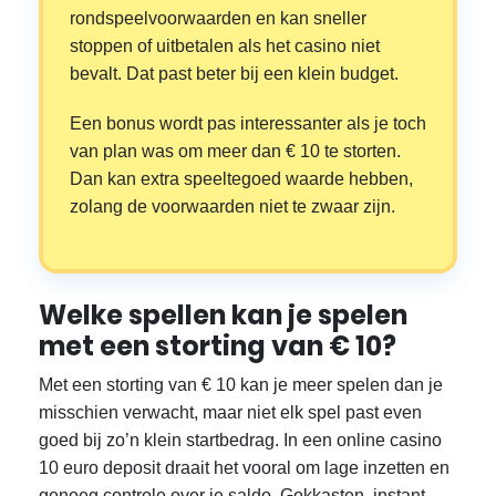
rondspeelvoorwaarden en kan sneller
stoppen of uitbetalen als het casino niet
bevalt. Dat past beter bij een klein budget.
Een bonus wordt pas interessanter als je toch
van plan was om meer dan € 10 te storten.
Dan kan extra speeltegoed waarde hebben,
zolang de voorwaarden niet te zwaar zijn.
Welke spellen kan je spelen
met een storting van € 10?
Met een storting van € 10 kan je meer spelen dan je
misschien verwacht, maar niet elk spel past even
goed bij zo’n klein startbedrag. In een online casino
10 euro deposit draait het vooral om lage inzetten en
genoeg controle over je saldo. Gokkasten, instant