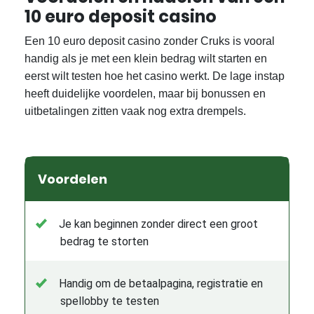
10 euro deposit casino
Een 10 euro deposit casino zonder Cruks is vooral
handig als je met een klein bedrag wilt starten en
eerst wilt testen hoe het casino werkt. De lage instap
heeft duidelijke voordelen, maar bij bonussen en
uitbetalingen zitten vaak nog extra drempels.
Voordelen
Je kan beginnen zonder direct een groot
bedrag te storten
Handig om de betaalpagina, registratie en
spellobby te testen