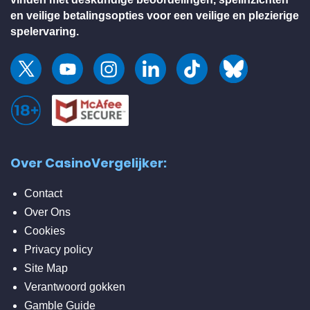
en veilige betalingsopties voor een
veilige en plezierige
spelervaring.
Over CasinoVergelijker:
Contact
Over Ons
Cookies
Privacy policy
Site Map
Verantwoord gokken
Gamble Guide