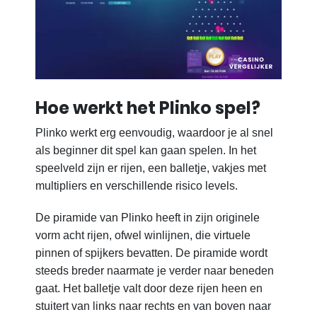
Hoe werkt het Plinko spel?
Plinko werkt erg eenvoudig, waardoor je al snel
als beginner dit spel kan gaan spelen. In het
speelveld zijn er rijen, een balletje, vakjes met
multipliers en verschillende risico levels.
De piramide van Plinko heeft in zijn originele
vorm acht rijen, ofwel winlijnen, die virtuele
pinnen of spijkers bevatten. De piramide wordt
steeds breder naarmate je verder naar beneden
gaat. Het balletje valt door deze rijen heen en
stuitert van links naar rechts en van boven naar