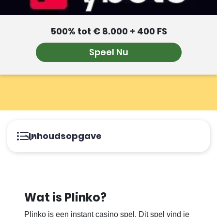
500% tot € 8.000 + 400 FS
Speel Nu
Inhoudsopgave
Wat is Plinko?
Plinko is een instant casino spel. Dit spel vind je