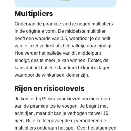
Multipliers
Onderaan de piramide vind je negen multipliers
in de originele vorm. De middelste multiplier
heeft een waarde van 0.5, waardoor je de helft
van je inzet verliest als het balletje daar eindigt.
Hoe verder het balletje van dit middelpunt
eindigt, des te meer je kan winnen. Echter, de
kans dat het balletje daar terecht komt is lager,
waardoor de winkansen kleiner zijn.
Rijen en risicolevels
Je kunt er bij Plinko voor kiezen om meer rijen
aan de piramide toe te voegen. Je begint met
acht rijen, maar dit kan je verhogen tot wel 16
rijen. Bij elke toegevoegde rij veranderen de
multipliers onderaan het spel. Over het algemeen