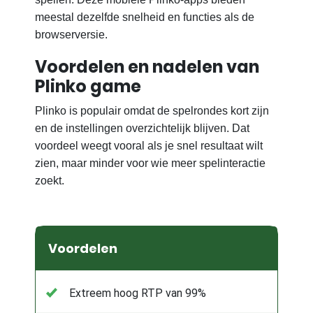
meestal dezelfde snelheid en functies als de
browserversie.
Voordelen en nadelen van
Plinko game
Plinko is populair omdat de spelrondes kort zijn
en de instellingen overzichtelijk blijven. Dat
voordeel weegt vooral als je snel resultaat wilt
zien, maar minder voor wie meer spelinteractie
zoekt.
Voordelen
Extreem hoog RTP van 99%