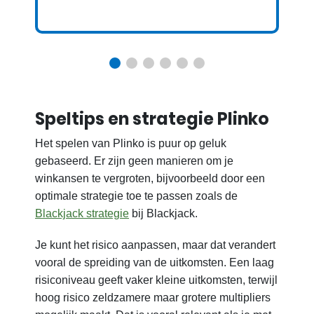
Speltips en strategie Plinko
Het spelen van Plinko is puur op geluk
gebaseerd. Er zijn geen manieren om je
winkansen te vergroten, bijvoorbeeld door een
optimale strategie toe te passen zoals de
Blackjack strategie
bij Blackjack.
Je kunt het risico aanpassen, maar dat verandert
vooral de spreiding van de uitkomsten. Een laag
risiconiveau geeft vaker kleine uitkomsten, terwijl
hoog risico zeldzamere maar grotere multipliers