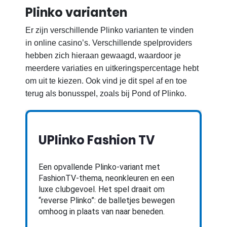
Plinko varianten
Er zijn verschillende Plinko varianten te vinden
in online casino’s. Verschillende spelproviders
hebben zich hieraan gewaagd, waardoor je
meerdere variaties en uitkeringspercentage hebt
om uit te kiezen. Ook vind je dit spel af en toe
terug als bonusspel, zoals bij Pond of Plinko.
UPlinko Fashion TV
Een opvallende Plinko-variant met
FashionTV-thema, neonkleuren en een
d
luxe clubgevoel. Het spel draait om
b
“reverse Plinko”: de balletjes bewegen
P
omhoog in plaats van naar beneden.
t