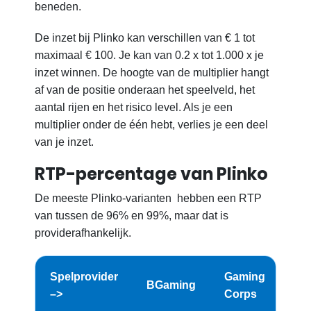
beneden.
De inzet bij Plinko kan verschillen van € 1 tot
maximaal € 100. Je kan van 0.2 x tot 1.000 x je
inzet winnen. De hoogte van de multiplier hangt
af van de positie onderaan het speelveld, het
aantal rijen en het risico level. Als je een
multiplier onder de één hebt, verlies je een deel
van je inzet.
RTP-percentage van Plinko
De meeste Plinko-varianten hebben een RTP
van tussen de 96% en 99%, maar dat is
providerafhankelijk.
Spelprovider
Gaming
BGaming
–>
Corps