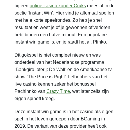
bij een
online casino zonder Cruks
meestal in de
sectie ‘Instant Win’. Hier vind je allemaal spellen
met hele korte speelrondes. Zo heb je snel
resultaat en weet je of je gewonnen of verloren
hebt binnen een halve minuut. Een populaire
instant win game is, en je raadt het al, Plinko.
Dit gokspel is niet compleet nieuw en was
onderdeel van het Nederlandse programma
‘Bankgiro loterij: De Wall’ en de Amerikaanse tv-
show ‘The Price is Right’. liefhebbers van het
live casino kennen zeker het bonusspel
Pachihnko van
Crazy Time
, wat later zelfs zijn
eigen spinoff kreeg.
Deze instant win game is in het casino als eigen
spel in het leven geroepen door BGaming in
2019. De variant van deze provider heeft ook