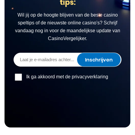
tips:
Wil jij op de hoogte blijven van de beste casino
speltips of de nieuwste online casino's? Schrijf
vandaag nog in voor de maandelijkse update van
CasinoVergelijker.
Ik ga akkoord met de privacyverklaring