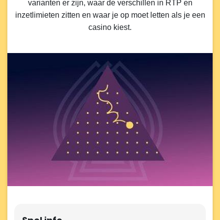
varianten er zijn, waar de verschillen in RTP en
inzetlimieten zitten en waar je op moet letten als je een
casino kiest.