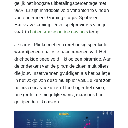
gelijk het hoogste uitbetalingspercentage met
99%. Er zijn inmiddels vele varianten te vinden
van onder meer Gaming Corps, Spribe en
Hacksaw Gaming. Deze spelproviders vind je
vaak in
buitenlandse online casino’s
terug.
Je speelt Plinko met een driehoekig speelveld,
waarbij er een balletje naar beneden valt. Het
driehoekige speelveld lijkt op een piramide. Aan
de onderkant van de piramide zitten multipliers
die jouw inzet vermenigvuldigen als het balletje
in het vakje van deze multiplier valt. Je kunt zelf
het risiconiveau kiezen. Hoe hoger het risico,
hoe groter de mogelijke winst, maar ook hoe
grilliger de uitkomsten