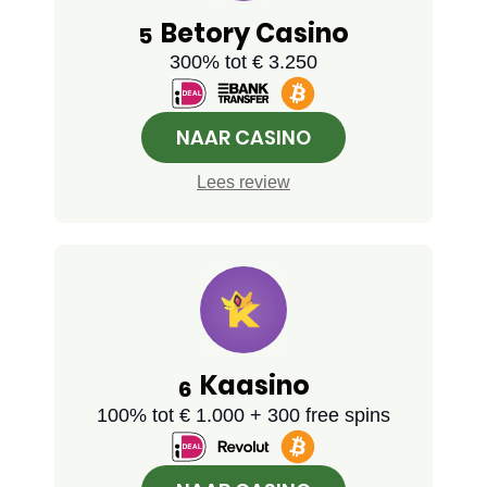
Betory Casino
300% tot € 3.250
NAAR CASINO
Lees review
Kaasino
100% tot € 1.000 + 300 free spins