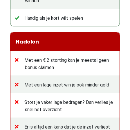
winnen
Handig als je kort wilt spelen
Nadelen
Met een € 2 storting kan je meestal geen
bonus claimen
Met een lage inzet win je ook minder geld
Stort je vaker lage bedragen? Dan verlies je
snel het overzicht
Er is altijd een kans dat je de inzet verliest