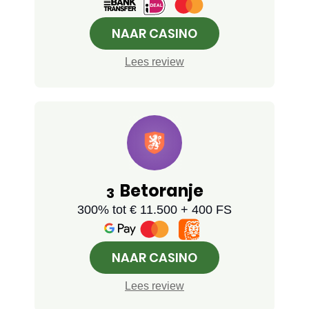
NAAR CASINO
Lees review
Betoranje
300% tot € 11.500 + 400 FS
NAAR CASINO
Lees review