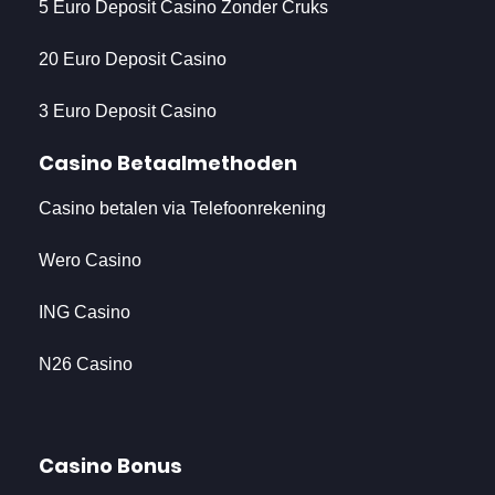
5 Euro Deposit Casino Zonder Cruks
20 Euro Deposit Casino
3 Euro Deposit Casino
Casino Betaalmethoden
Casino betalen via Telefoonrekening
Wero Casino
ING Casino
N26 Casino
Casino Bonus