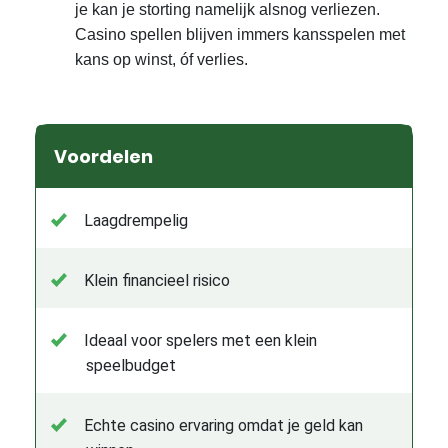
je kan je storting namelijk alsnog verliezen.
Casino spellen blijven immers kansspelen met
kans op winst, óf verlies.
Voordelen
Laagdrempelig
Klein financieel risico
Ideaal voor spelers met een klein
speelbudget
Echte casino ervaring omdat je geld kan