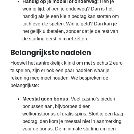
Handig op je mobiel of onderweg:
Heb je
weinig tijd, of ben je onderweg? Dan is het
handig als je een klein bedrag kan storten om
toch even te spelen. Win je geld? Dan kan je
het gelijk uitbetalen, zonder dat je de rest van
de storting eerst in moet zetten.
Belangrijkste nadelen
Hoewel het aantrekkelijk klinkt om met slechts 2 euro
te spelen, zijn er ook een paar nadelen waar je
rekening mee moet houden. We bespreken de
belangrijkste:
Meestal geen bonus:
Veel casino’s bieden
bonussen aan, bijvoorbeeld een
welkomstbonus of gratis spins. Stort je een laag
bedrag, dan kom je meestal niet in aanmerking
voor de bonus. De minimale storting om een