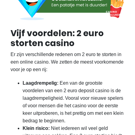
Vijf voordelen: 2 euro
storten casino
Er zijn verschillende redenen om 2 euro te storten in
een online casino. We zetten de meest voorkomende
voor je op een rij:
Laagdrempelig:
Een van de grootste
voordelen van een 2 euro deposit casino is de
laagdrempeligheid. Vooral voor nieuwe spelers
of voor mensen die het casino voor de eerste
keer uitproberen, is het prettig om met een klein
bedrag te beginnen.
Klein risico:
Niet iedereen wil veel geld