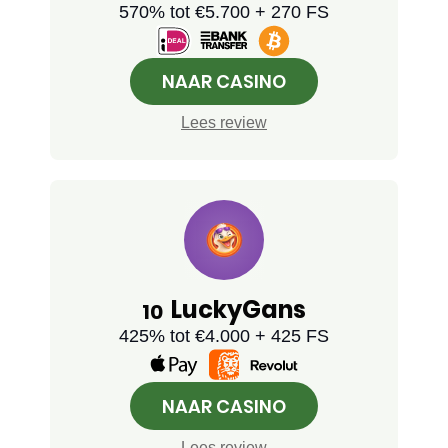
570% tot €5.700 + 270 FS
NAAR CASINO
Lees review
LuckyGans
425% tot €4.000 + 425 FS
NAAR CASINO
Lees review