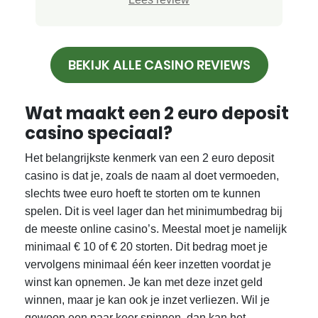
BEKIJK ALLE CASINO REVIEWS
Wat maakt een 2 euro deposit
casino speciaal?
Het belangrijkste kenmerk van een 2 euro deposit
casino is dat je, zoals de naam al doet vermoeden,
slechts twee euro hoeft te storten om te kunnen
spelen. Dit is veel lager dan het minimumbedrag bij
de meeste online casino’s. Meestal moet je namelijk
minimaal € 10 of € 20 storten. Dit bedrag moet je
vervolgens minimaal één keer inzetten voordat je
winst kan opnemen. Je kan met deze inzet geld
winnen, maar je kan ook je inzet verliezen. Wil je
gewoon een paar keer spinnen, dan kan het