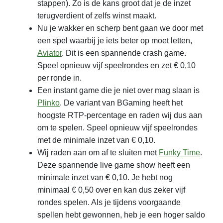
stappen). Zo is de kans groot dat je de inzet
terugverdient of zelfs winst maakt.
Nu je wakker en scherp bent gaan we door met
een spel waarbij je iets beter op moet letten,
Aviator
. Dit is een spannende crash game.
Speel opnieuw vijf speelrondes en zet € 0,10
per ronde in.
Een instant game die je niet over mag slaan is
Plinko
. De variant van BGaming heeft het
hoogste RTP-percentage en raden wij dus aan
om te spelen. Speel opnieuw vijf speelrondes
met de minimale inzet van € 0,10.
Wij raden aan om af te sluiten met
Funky Time
.
Deze spannende live game show heeft een
minimale inzet van € 0,10. Je hebt nog
minimaal € 0,50 over en kan dus zeker vijf
rondes spelen. Als je tijdens voorgaande
spellen hebt gewonnen, heb je een hoger saldo