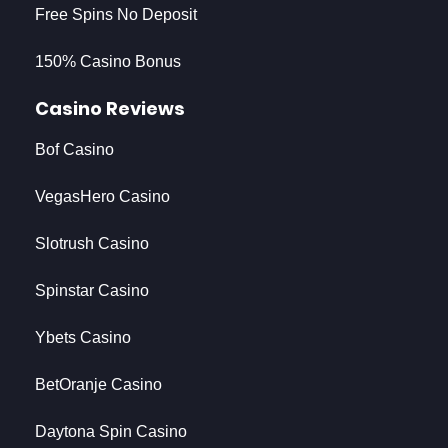
Free Spins No Deposit
150% Casino Bonus
Casino Reviews
Bof Casino
VegasHero Casino
Slotrush Casino
Spinstar Casino
Ybets Casino
BetOranje Casino
Daytona Spin Casino