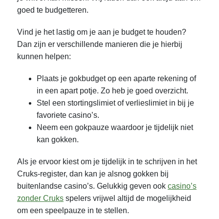
goed te budgetteren.
Vind je het lastig om je aan je budget te houden?
Dan zijn er verschillende manieren die je hierbij
kunnen helpen:
Plaats je gokbudget op een aparte rekening of
in een apart potje. Zo heb je goed overzicht.
Stel een stortingslimiet of verlieslimiet in bij je
favoriete casino’s.
Neem een gokpauze waardoor je tijdelijk niet
kan gokken.
Als je ervoor kiest om je tijdelijk in te schrijven in het
Cruks-register, dan kan je alsnog gokken bij
buitenlandse casino’s. Gelukkig geven ook
casino’s
zonder Cruks
spelers vrijwel altijd de mogelijkheid
om een speelpauze in te stellen.