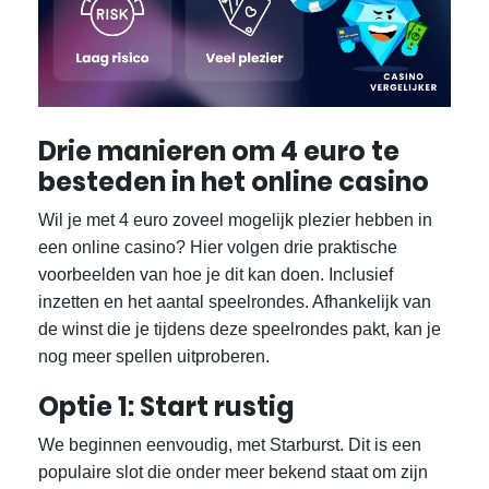
Drie manieren om 4 euro te
besteden in het online casino
Wil je met 4 euro zoveel mogelijk plezier hebben in
een online casino? Hier volgen drie praktische
voorbeelden van hoe je dit kan doen. Inclusief
inzetten en het aantal speelrondes. Afhankelijk van
de winst die je tijdens deze speelrondes pakt, kan je
nog meer spellen uitproberen.
Optie 1: Start rustig
We beginnen eenvoudig, met Starburst. Dit is een
populaire slot die onder meer bekend staat om zijn