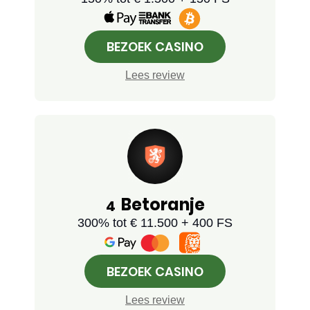
BEZOEK CASINO
Lees review
Betoranje
300% tot € 11.500 + 400 FS
BEZOEK CASINO
Lees review