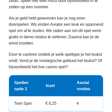
zwart. Speel met veel risico door bijvoorbeeld in te
zetten op een nummer.
Als je geld hebt gewonnen kan je nog even
doorspelen. Wij vinden Aviator een leuk en spannend
spel om af te sluiten. We raden aan om dit spel eerst
gratis in demo modus te oefenen. Daarna kan je de
winst inzetten.
Door te variëren ontdek je welk speltype je het leukst
vindt. Vond je de nostalgische gokkast het leukst? Of
bijvoorbeeld het live casino spel?
Spellen
Aantal
Inzet
optie 3
rondes
Twin Spin
€ 0,25
4