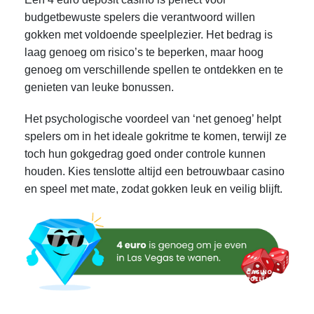
budgetbewuste spelers die verantwoord willen
gokken met voldoende speelplezier. Het bedrag is
laag genoeg om risico’s te beperken, maar hoog
genoeg om verschillende spellen te ontdekken en te
genieten van leuke bonussen.
Het psychologische voordeel van ‘net genoeg’ helpt
spelers om in het ideale gokritme te komen, terwijl ze
toch hun gokgedrag goed onder controle kunnen
houden. Kies tenslotte altijd een betrouwbaar casino
en speel met mate, zodat gokken leuk en veilig blijft.