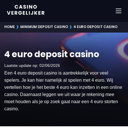
›
›
HOME
MINIMUM DEPOSIT CASINO
4 EURO DEPOSIT CASINO
4 euro deposit casino
Laatste update op
: 02/06/2026
Een 4 euro deposit casino is aantrekkelijk voor veel
spelers. Je kan hier namelijk al spelen met 4 euro. Wij
vertellen hoe je het beste 4 euro kan inzetten in een online
casino. Daarnaast leggen we uit waar je rekening mee
moet houden als je op zoek gaat naar een 4 euro storten
casino.