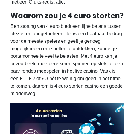
met een Cruks-registratie.
Waarom zou je 4 euro storten?
Een storting van 4 euro biedt een fijne balans tussen
plezier en budgetbeheer. Het is een haalbaar bedrag
voor de meeste spelers en geeft je genoeg
mogelijkheden om spellen te ontdekken, zonder je
portemonnee te veel te belasten. Met 4 euro kan je
bijvoorbeeld meerdere keren spinnen op slots, of een
paar rondes meespelen in het live casino. Vaak is
een € 1, € 2 of € 3 nét te weinig om goed in het ritme
te komen, daarom is 4 euro storten casino een goede
middenweg.