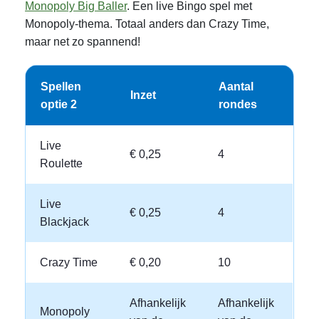
Monopoly Big Baller
. Een live Bingo spel met
Monopoly-thema. Totaal anders dan Crazy Time,
maar net zo spannend!
Spellen
Aantal
Inzet
optie 2
rondes
Live
€ 0,25
4
Roulette
Live
€ 0,25
4
Blackjack
Crazy Time
€ 0,20
10
Afhankelijk
Afhankelijk
Monopoly