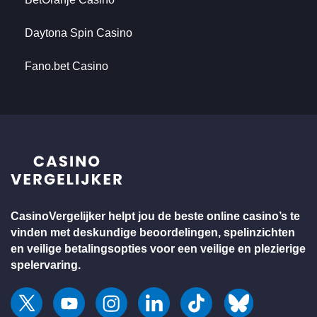
Daytona Spin Casino
Fano.bet Casino
CasinoVergelijker helpt jou de beste online casino’s te
vinden met deskundige beoordelingen, spelinzichten
en veilige betalingsopties voor een
veilige en plezierige
spelervaring.