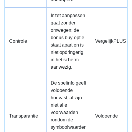
Inzet aanpassen
gaat zonder
omwegen; de
bonus buy-optie
Controle
VergelijkPLUS
staat apart en is
niet opdringerig
in het scherm
aanwezig.
De spelinfo geeft
voldoende
houvast, al zijn
niet alle
voorwaarden
Transparantie
Voldoende
rondom de
symboolwaarden