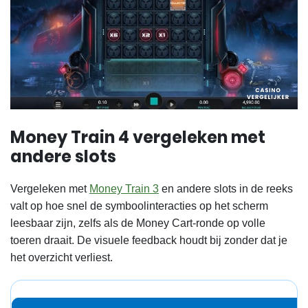
Money Train 4 vergeleken met
andere slots
Vergeleken met
Money Train 3
en andere slots in de reeks
valt op hoe snel de symboolinteracties op het scherm
leesbaar zijn, zelfs als de Money Cart-ronde op volle
toeren draait. De visuele feedback houdt bij zonder dat je
het overzicht verliest.