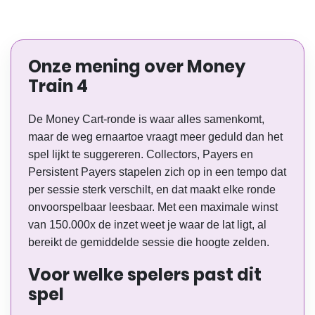
Onze mening over Money
Train 4
De Money Cart-ronde is waar alles samenkomt,
maar de weg ernaartoe vraagt meer geduld dan het
spel lijkt te suggereren. Collectors, Payers en
Persistent Payers stapelen zich op in een tempo dat
per sessie sterk verschilt, en dat maakt elke ronde
onvoorspelbaar leesbaar. Met een maximale winst
van 150.000x de inzet weet je waar de lat ligt, al
bereikt de gemiddelde sessie die hoogte zelden.
Voor welke spelers past dit
spel