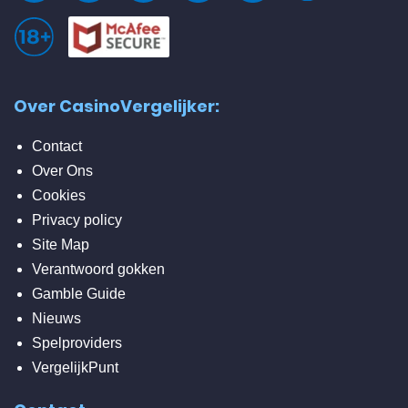
Over CasinoVergelijker:
Contact
Over Ons
Cookies
Privacy policy
Site Map
Verantwoord gokken
Gamble Guide
Nieuws
Spelproviders
VergelijkPunt