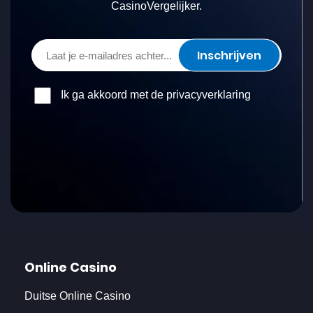
CasinoVergelijker.
Ik ga akkoord met de privacyverklaring
Online Casino
Duitse Online Casino