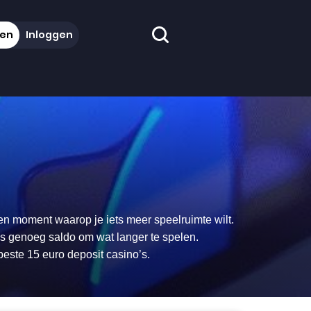
ren
Inloggen
een moment waarop je iets meer speelruimte wilt.
es genoeg saldo om wat langer te spelen.
este 15 euro deposit casino’s.