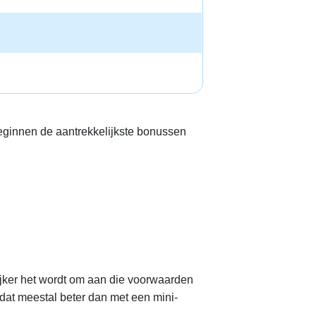
beginnen de aantrekkelijkste bonussen
ijker het wordt om aan die voorwaarden
 dat meestal beter dan met een mini-