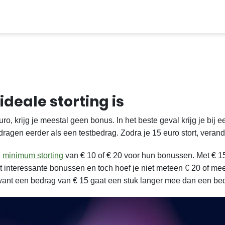
deale storting is
uro, krijg je meestal geen bonus. In het beste geval krijg je bij 
edragen eerder als een testbedrag. Zodra je 15 euro stort, veran
n
minimum storting
van € 10 of € 20 voor hun bonussen. Met € 15 
ot interessante bonussen en toch hoef je niet meteen € 20 of mee
want een bedrag van € 15 gaat een stuk langer mee dan een bedr