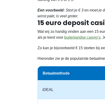
Een voorbeeld:
Stort je € 3 en moet je 
winst pakt, is veel groter.
15 euro deposit ca
Wat wij zo handig vinden aan een 15 euro
als je kiest voor
buitenlandse casino’s
. 
Zo kan je bijvoorbeeld € 15 storten bij e
Hieronder zie je de populairste betaalm
Betaalmethode
iDEAL