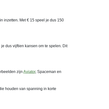
in inzetten. Met € 15 speel je dus 150
je dus vijftien kansen om te spelen. Dit
orbeelden zijn
Aviator
, Spaceman en
 die houden van spanning in korte