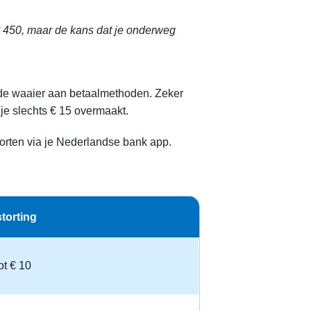
t € 450, maar de kans dat je onderweg
rede waaier aan betaalmethoden. Zeker
s je slechts € 15 overmaakt.
 storten via je Nederlandse bank app.
torting
ot € 10