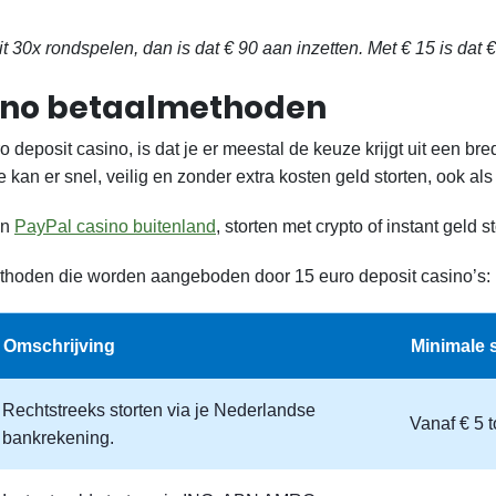
dit 30x rondspelen, dan is dat € 90 aan inzetten. Met € 15 is da
sino betaalmethoden
 deposit casino, is dat je er meestal de keuze krijgt uit een b
Je kan er snel, veilig en zonder extra kosten geld storten, ook al
en
PayPal casino buitenland
, storten met crypto of instant geld
ethoden die worden aangeboden door 15 euro deposit casino’s:
Omschrijving
Minimale s
Rechtstreeks storten via je Nederlandse
Vanaf € 5 t
bankrekening.