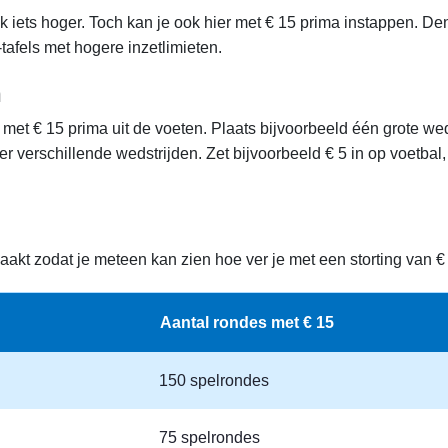
ak iets hoger. Toch kan je ook hier met € 15 prima instappen. De
-tafels met hogere inzetlimieten.
n
 met € 15 prima uit de voeten. Plaats bijvoorbeeld één grote w
er verschillende wedstrijden. Zet bijvoorbeeld € 5 in op voetbal,
kt zodat je meteen kan zien hoe ver je met een storting van 
Aantal rondes met € 15
150 spelrondes
75 spelrondes