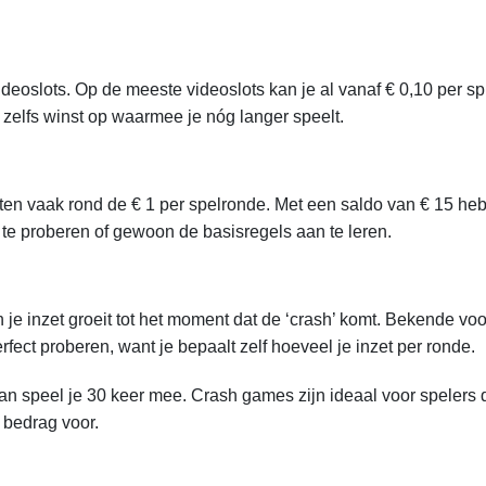
ideoslots. Op de meeste videoslots kan je al vanaf € 0,10 per sp
t zelfs winst op waarmee je nóg langer speelt.
ten vaak rond de € 1 per spelronde. Met een saldo van € 15 heb 
t te proberen of gewoon de basisregels aan te leren.
je inzet groeit tot het moment dat de ‘crash’ komt. Bekende vo
fect proberen, want je bepaalt zelf hoeveel je inzet per ronde.
 dan speel je 30 keer mee. Crash games zijn ideaal voor spelers
e bedrag voor.