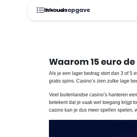
Inhoudsopgave
Waarom 15 euro de i
Als je een lager bedrag stort dan 3 of 5 e
gratis spins. Casino’s zien zulke lage b
Veel buitenlandse casino’s hanteren ee
betekent dat je vaak wel toegang krijgt t
casino kan je dus meer spellen spelen, 