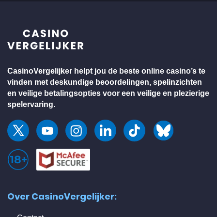
CasinoVergelijker helpt jou de beste online casino’s te
vinden met deskundige beoordelingen, spelinzichten
en veilige betalingsopties voor een
veilige en plezierige
spelervaring.
Over CasinoVergelijker: