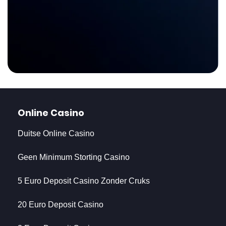
Online Casino
Duitse Online Casino
Geen Minimum Storting Casino
5 Euro Deposit Casino Zonder Cruks
20 Euro Deposit Casino