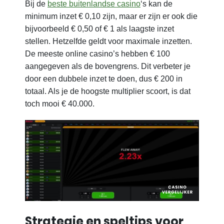
Bij de
beste buitenlandse casino
‘s kan de
minimum inzet € 0,10 zijn, maar er zijn er ook die
bijvoorbeeld € 0,50 of € 1 als laagste inzet
stellen. Hetzelfde geldt voor maximale inzetten.
De meeste online casino’s hebben € 100
aangegeven als de bovengrens. Dit verbeter je
door een dubbele inzet te doen, dus € 200 in
totaal. Als je de hoogste multiplier scoort, is dat
toch mooi € 40.000.
Strategie en speltips voor