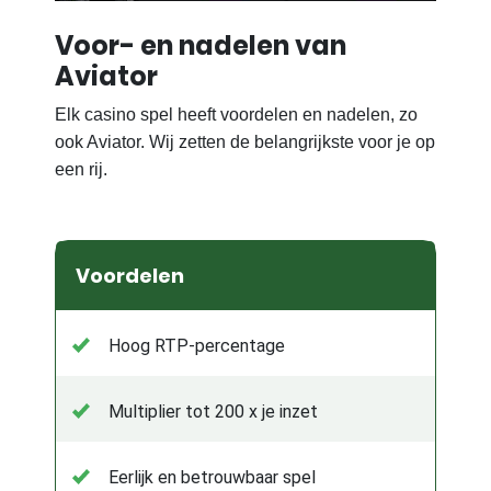
Voor- en nadelen van
Aviator
Elk casino spel heeft voordelen en nadelen, zo
ook Aviator. Wij zetten de belangrijkste voor je op
een rij.
Voordelen
Hoog RTP-percentage
Multiplier tot 200 x je inzet
Eerlijk en betrouwbaar spel