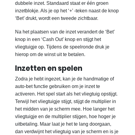
dubbele inzet. Standaard staat er één groen
inzetblokje. Als je op het ‘+’ -teken naast de knop
‘Bet’ drukt, wordt een tweede zichtbaar.
Na het plaatsen van de inzet verandert de ‘Bet’
knop in een ‘Cash Out’ knop en stijgt het
vliegtuigje op. Tijdens de speelronde druk je
hierop om de winst uit te betalen.
Inzetten en spelen
Zodra je hebt ingezet, kan je de handmatige of
auto-bet functie gebruiken om je inzet te
activeren. Het spel start als het vliegtuig opstijgt.
Terwijl het vliegtuigje stijgt, stijgt de multiplier in
het midden van je scherm mee. Hoe langer het
vliegtuigje en de multiplier stijgen, hoe hoger je
uitbetaling. Maar laat je het te lang doorgaan,
dan verdwijnt het vliegtuig van je scherm en is je