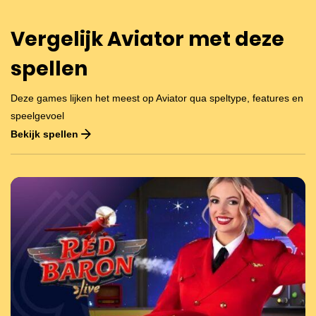
Vergelijk Aviator met deze
spellen
Deze games lijken het meest op Aviator qua speltype, features en
speelgevoel
Bekijk spellen