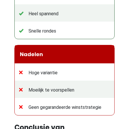
Heel spannend
Snelle rondes
Nadelen
Hoge variantie
Moeilijk te voorspellen
Geen gegarandeerde winststrategie
Conclusie van