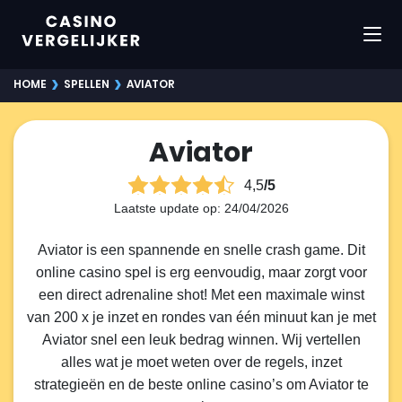
›
›
HOME
SPELLEN
AVIATOR
Aviator
4,5
/5
Laatste update op
: 24/04/2026
Aviator is een spannende en snelle crash game. Dit
online casino spel is erg eenvoudig, maar zorgt voor
een direct adrenaline shot! Met een maximale winst
van 200 x je inzet en rondes van één minuut kan je met
Aviator snel een leuk bedrag winnen. Wij vertellen
alles wat je moet weten over de regels, inzet
strategieën en de beste online casino’s om Aviator te