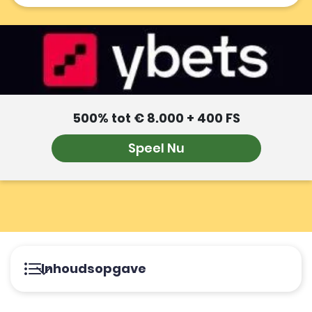
500% tot € 8.000 + 400 FS
Speel Nu
Inhoudsopgave