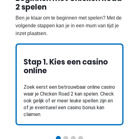
2 spelen
Ben je klaar om te beginnen met spelen? Met de
volgende stappen kan je in een mum van tijd je
inzet plaatsen.
Stap 1. Kies een casino
online
Zoek eerst een betrouwbaar online casino
V
waar je Chicken Road 2 kan spelen. Check
c
ook gelijk of er meer leuke spellen zijn en
v
of je eventueel een casino bonus kan
t
claimen.
b