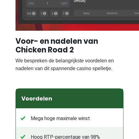
Voor- en nadelen van
Chicken Road 2
We bespreken de belangrijkste voordelen en
nadelen van dit spannende casino spelletje.
Voordelen
Mega hoge maximale winst
Hoog RTP-percentage van 98%