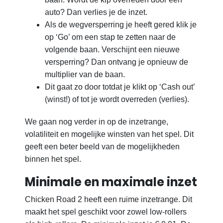
auto? Dan verlies je de inzet.
Als de wegversperring je heeft gered klik je
op ‘Go’ om een stap te zetten naar de
volgende baan. Verschijnt een nieuwe
versperring? Dan ontvang je opnieuw de
multiplier van de baan.
Dit gaat zo door totdat je klikt op ‘Cash out’
(winst!) of tot je wordt overreden (verlies).
We gaan nog verder in op de inzetrange,
volatiliteit en mogelijke winsten van het spel. Dit
geeft een beter beeld van de mogelijkheden
binnen het spel.
Minimale en maximale inzet
Chicken Road 2 heeft een ruime inzetrange. Dit
maakt het spel geschikt voor zowel low-rollers