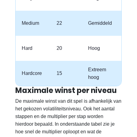
25
3 op
Medium
22
Gemiddeld
25
5 op
Hard
20
Hoog
25
Extreem
10 op
Hardcore
15
hoog
25
Maximale winst per niveau
De maximale winst van dit spel is afhankelijk van
het gekozen volatiliteitsniveau. Ook het aantal
stappen en de multiplier per stap worden
hierdoor bepaald. In onderstaande tabel zie je
hoe snel de multiplier oploopt en wat de