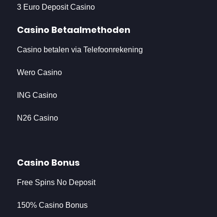
3 Euro Deposit Casino
Casino Betaalmethoden
Casino betalen via Telefoonrekening
Wero Casino
ING Casino
N26 Casino
Casino Bonus
Free Spins No Deposit
150% Casino Bonus