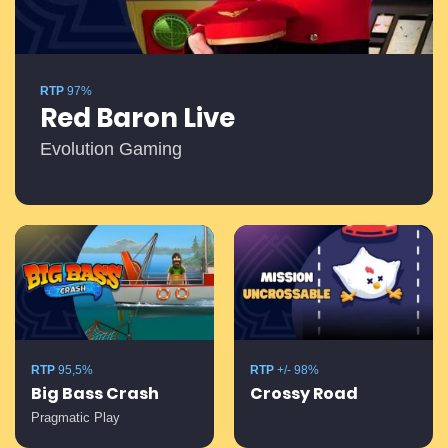
RTP
97%
Red Baron Live
Evolution Gaming
RTP
95,5%
RTP
+/- 98%
Big Bass Crash
Crossy Road
Pragmatic Play