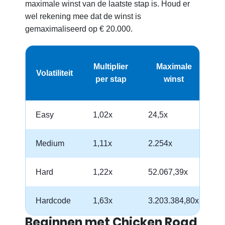
maximale winst van de laatste stap is. Houd er
wel rekening mee dat de winst is
gemaximaliseerd op € 20.000.
Multiplier
Maximale
Volatiliteit
m
per stap
winst
Easy
1,02x
24,5x
2
Medium
1,11x
2.254x
2
Hard
1,22x
52.067,39x
2
Hardcode
1,63x
3.203.384,80x
1
Beginnen met Chicken Road