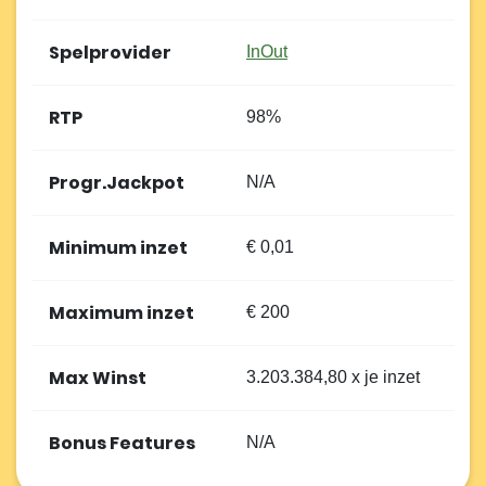
Spelprovider
InOut
RTP
98%
Progr.Jackpot
N/A
Minimum inzet
€ 0,01
Maximum inzet
€ 200
Max Winst
3.203.384,80 x je inzet
Bonus Features
N/A