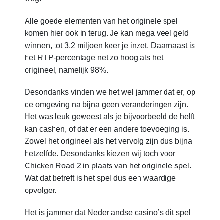
Alle goede elementen van het originele spel
komen hier ook in terug. Je kan mega veel geld
winnen, tot 3,2 miljoen keer je inzet. Daarnaast is
het RTP-percentage net zo hoog als het
origineel, namelijk 98%.
Desondanks vinden we het wel jammer dat er, op
de omgeving na bijna geen veranderingen zijn.
Het was leuk geweest als je bijvoorbeeld de helft
kan cashen, of dat er een andere toevoeging is.
Zowel het origineel als het vervolg zijn dus bijna
hetzelfde. Desondanks kiezen wij toch voor
Chicken Road 2 in plaats van het originele spel.
Wat dat betreft is het spel dus een waardige
opvolger.
Het is jammer dat Nederlandse casino’s dit spel