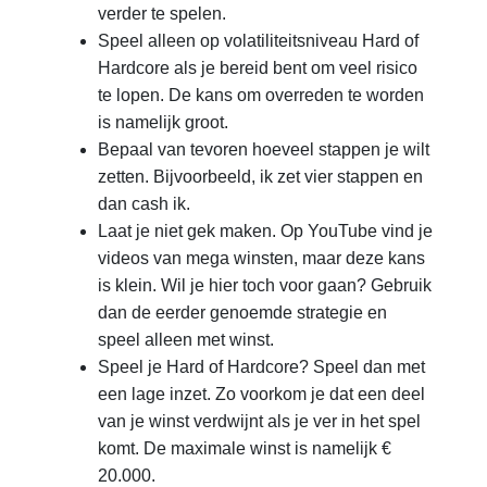
verder te spelen.
Speel alleen op volatiliteitsniveau Hard of
Hardcore als je bereid bent om veel risico
te lopen. De kans om overreden te worden
is namelijk groot.
Bepaal van tevoren hoeveel stappen je wilt
zetten. Bijvoorbeeld, ik zet vier stappen en
dan cash ik.
Laat je niet gek maken. Op YouTube vind je
videos van mega winsten, maar deze kans
is klein. Wil je hier toch voor gaan? Gebruik
dan de eerder genoemde strategie en
speel alleen met winst.
Speel je Hard of Hardcore? Speel dan met
een lage inzet. Zo voorkom je dat een deel
van je winst verdwijnt als je ver in het spel
komt. De maximale winst is namelijk €
20.000.