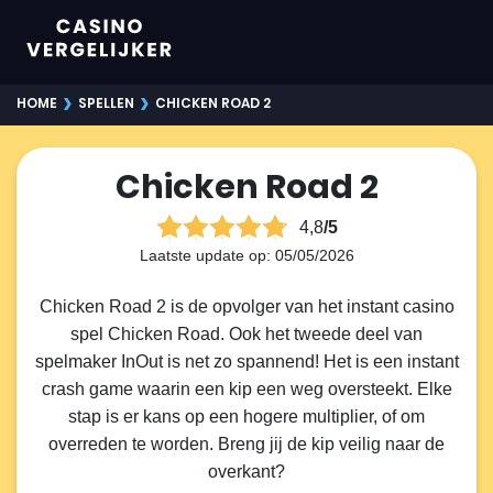
›
›
HOME
SPELLEN
CHICKEN ROAD 2
Chicken Road 2
4,8
/5
Laatste update op
: 05/05/2026
Chicken Road 2 is de opvolger van het instant casino
spel Chicken Road. Ook het tweede deel van
spelmaker InOut is net zo spannend! Het is een instant
crash game waarin een kip een weg oversteekt. Elke
stap is er kans op een hogere multiplier, of om
overreden te worden. Breng jij de kip veilig naar de
overkant?