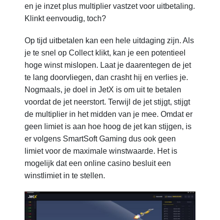
en je inzet plus multiplier vastzet voor uitbetaling.
Klinkt eenvoudig, toch?
Op tijd uitbetalen kan een hele uitdaging zijn. Als
je te snel op Collect klikt, kan je een potentieel
hoge winst mislopen. Laat je daarentegen de jet
te lang doorvliegen, dan crasht hij en verlies je.
Nogmaals, je doel in JetX is om uit te betalen
voordat de jet neerstort. Terwijl de jet stijgt, stijgt
de multiplier in het midden van je mee. Omdat er
geen limiet is aan hoe hoog de jet kan stijgen, is
er volgens SmartSoft Gaming dus ook geen
limiet voor de maximale winstwaarde. Het is
mogelijk dat een online casino besluit een
winstlimiet in te stellen.