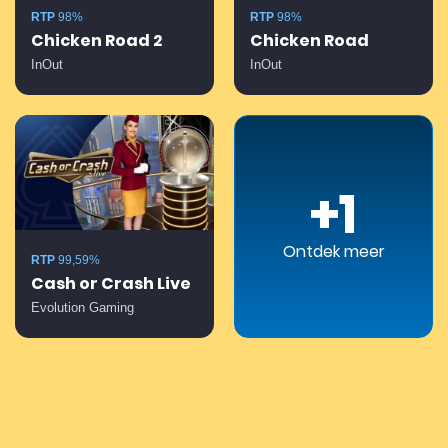
RTP
98%
RTP
98%
Chicken Road 2
Chicken Road
InOut
InOut
+1
Ontdek meer
RTP
99,59%
Cash or Crash Live
Evolution Gaming