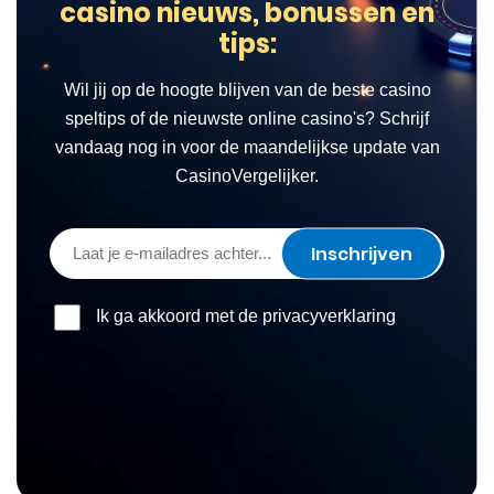
casino nieuws, bonussen en
tips:
Wil jij op de hoogte blijven van de beste casino
speltips of de nieuwste online casino's? Schrijf
vandaag nog in voor de maandelijkse update van
CasinoVergelijker.
Ik ga akkoord met de privacyverklaring