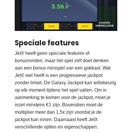
Speciale features
JetX heeft geen speciale features of
bonusronden, maar het spel zelf doet denken
aan een bonus minispel van een gokkast. Wat
JetX wel heeft is een progressieve jackpot
zonder limiet. De Galaxy Jackpot kan willekeurig
op elk moment tijdens het spel vallen. Om in
aanmerking te komen voor de jackpot, moet je
inzet minstens €1 zijn. Bovendien moet de
multiplier meer dan 1,5x zijn voordat je de
jackpot kan innen. Daarnaast heeft JetX
verschillende opties en eigenschappen: