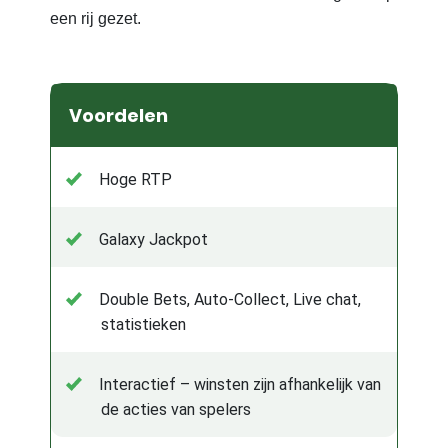
een rij gezet.
Voordelen
Hoge RTP
Galaxy Jackpot
Double Bets, Auto-Collect, Live chat,
statistieken
Interactief – winsten zijn afhankelijk van
de acties van spelers