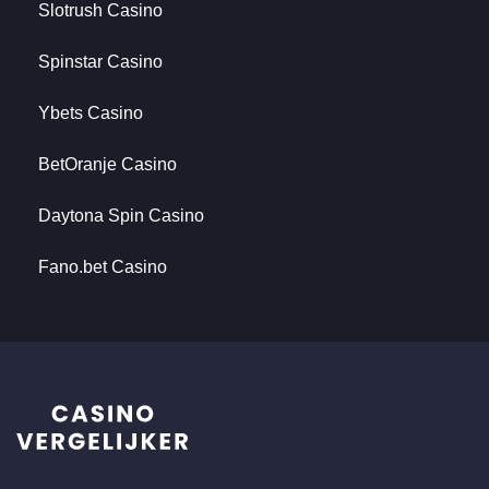
Slotrush Casino
Spinstar Casino
Ybets Casino
BetOranje Casino
Daytona Spin Casino
Fano.bet Casino