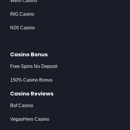
Wero Casino
ING Casino
N26 Casino
Casino Bonus
Free Spins No Deposit
150% Casino Bonus
Casino Reviews
Bof Casino
VegasHero Casino