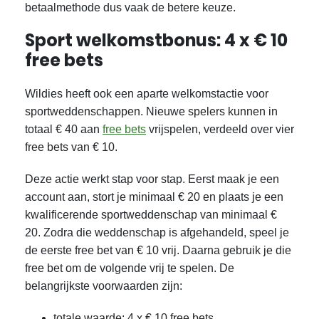
betaalmethode dus vaak de betere keuze.
Sport welkomstbonus: 4 x € 10
free bets
Wildies heeft ook een aparte welkomstactie voor
sportweddenschappen. Nieuwe spelers kunnen in
totaal € 40 aan
free bets
vrijspelen, verdeeld over vier
free bets van € 10.
Deze actie werkt stap voor stap. Eerst maak je een
account aan, stort je minimaal € 20 en plaats je een
kwalificerende sportweddenschap van minimaal €
20. Zodra die weddenschap is afgehandeld, speel je
de eerste free bet van € 10 vrij. Daarna gebruik je die
free bet om de volgende vrij te spelen. De
belangrijkste voorwaarden zijn:
totale waarde: 4 x € 10 free bets