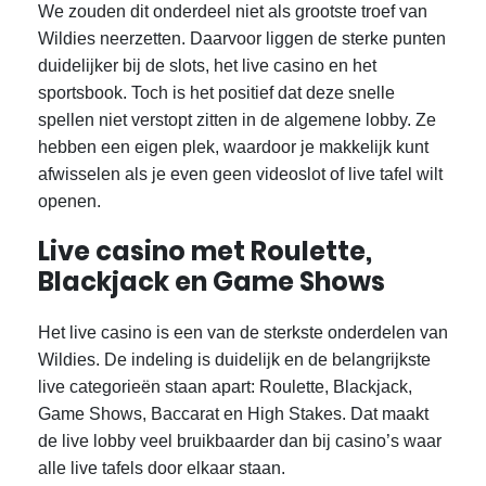
We zouden dit onderdeel niet als grootste troef van
Wildies neerzetten. Daarvoor liggen de sterke punten
duidelijker bij de slots, het live casino en het
sportsbook. Toch is het positief dat deze snelle
spellen niet verstopt zitten in de algemene lobby. Ze
hebben een eigen plek, waardoor je makkelijk kunt
afwisselen als je even geen videoslot of live tafel wilt
openen.
Live casino met Roulette,
Blackjack en Game Shows
Het live casino is een van de sterkste onderdelen van
Wildies. De indeling is duidelijk en de belangrijkste
live categorieën staan apart: Roulette, Blackjack,
Game Shows, Baccarat en High Stakes. Dat maakt
de live lobby veel bruikbaarder dan bij casino’s waar
alle live tafels door elkaar staan.