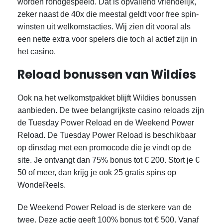
worden rondgespeeld. Dat is opvallend vriendelijk,
zeker naast de 40x die meestal geldt voor free spin-
winsten uit welkomstacties. Wij zien dit vooral als
een nette extra voor spelers die toch al actief zijn in
het casino.
Reload bonussen van Wildies
Ook na het welkomstpakket blijft Wildies bonussen
aanbieden. De twee belangrijkste casino reloads zijn
de Tuesday Power Reload en de Weekend Power
Reload. De Tuesday Power Reload is beschikbaar
op dinsdag met een promocode die je vindt op de
site. Je ontvangt dan 75% bonus tot € 200. Stort je €
50 of meer, dan krijg je ook 25 gratis spins op
WondeReels.
De Weekend Power Reload is de sterkere van de
twee. Deze actie geeft 100% bonus tot € 500. Vanaf