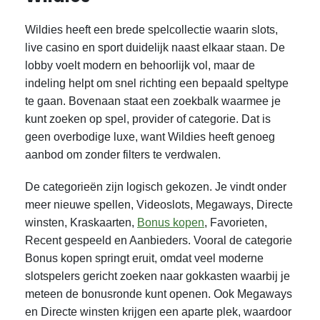
Wildies heeft een brede spelcollectie waarin slots,
live casino en sport duidelijk naast elkaar staan. De
lobby voelt modern en behoorlijk vol, maar de
indeling helpt om snel richting een bepaald speltype
te gaan. Bovenaan staat een zoekbalk waarmee je
kunt zoeken op spel, provider of categorie. Dat is
geen overbodige luxe, want Wildies heeft genoeg
aanbod om zonder filters te verdwalen.
De categorieën zijn logisch gekozen. Je vindt onder
meer nieuwe spellen, Videoslots, Megaways, Directe
winsten, Kraskaarten,
Bonus kopen
, Favorieten,
Recent gespeeld en Aanbieders. Vooral de categorie
Bonus kopen springt eruit, omdat veel moderne
slotspelers gericht zoeken naar gokkasten waarbij je
meteen de bonusronde kunt openen. Ook Megaways
en Directe winsten krijgen een aparte plek, waardoor