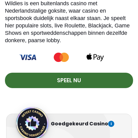
Wildies is een buitenlands casino met
Nederlandstalige goksite, waar casino en
sportsbook duidelijk naast elkaar staan. Je speelt
hier populaire slots, live Roulette, Blackjack, Game
Shows en sportweddenschappen binnen dezelfde
donkere, paarse lobby.
SPEEL NU
Goedgekeurd Casino
i