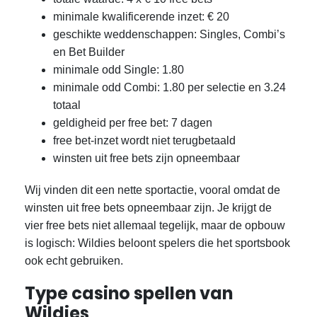
minimale kwalificerende inzet: € 20
geschikte weddenschappen: Singles, Combi’s
en Bet Builder
minimale odd Single: 1.80
minimale odd Combi: 1.80 per selectie en 3.24
totaal
geldigheid per free bet: 7 dagen
free bet-inzet wordt niet terugbetaald
winsten uit free bets zijn opneembaar
Wij vinden dit een nette sportactie, vooral omdat de
winsten uit free bets opneembaar zijn. Je krijgt de
vier free bets niet allemaal tegelijk, maar de opbouw
is logisch: Wildies beloont spelers die het sportsbook
ook echt gebruiken.
Type casino spellen van
Wildies