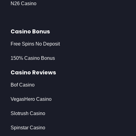
N26 Casino
Casino Bonus
Free Spins No Deposit
150% Casino Bonus
Casino Reviews
Bof Casino
VegasHero Casino
Slotrush Casino
Spinstar Casino