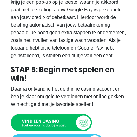
krijg je een pop-up op je toestel waarin je akkoord
gaat met je storting.
Jouw Google Pay is gekoppeld
aan jouw credit- of debetkaart. Hierdoor wordt de
betaling automatisch van jouw betaalrekening
gehaald. Je hoeft geen extra stappen te ondernemen,
zoals het invullen van lastige wachtwoorden. Als je
toegang hebt tot je telefoon en Google Pay hebt
geïnstalleerd, is storten een fluitje van een cent.
STAP 5: Begin met spelen en
win!
Daarna ontvang je het geld in je casino account en
ben je klaar om geld te verdienen met online gokken.
Win echt geld met je favoriete spellen!