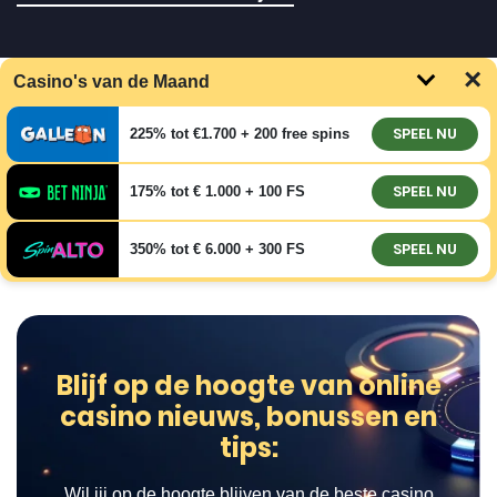
Sluiten
Slui
Casino's van de Maand
SPEEL NU
225% tot €1.700 + 200 free spins
SPEEL NU
175% tot € 1.000 + 100 FS
SPEEL NU
350% tot € 6.000 + 300 FS
Blijf op de hoogte van online
casino nieuws, bonussen en
tips:
Wil jij op de hoogte blijven van de beste casino