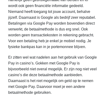
wordt ook geen financiële informatie gedeeld.
Niemand heeft toegang tot jouw account, behalve
jijzelf. Daarnaast is Google als bedrijf zeer reputabel.
Betalingen via Google Pay worden bovendien direct
verwerkt, de betaalmethode is dus erg snel. Ook
worden geen transactiekosten in rekening gebracht.
Voor een betaling heb je enkel je mobiel nodig. Je
fysieke bankpas kan in je portemonnee blijven.
Er zitten wel wat nadelen aan het gebruik van Google
Pay in casino’s. Gokken met Google Pay is
bijvoorbeeld niet overal mogelijk. Er zijn nog niet veel
casino’s die deze betaalmethode aanbieden.
Daarnaast is het niet mogelijk om geld op te nemen
met Google Pay. Daarvoor moet je een andere
betaalmethode gebruiken.