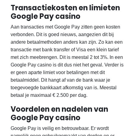
Transactiekosten en limieten
Google Pay casino
Aan transacties met Google Pay zitten geen kosten
verbonden. Dit is goed nieuws, aangezien dit bij
andere betaalmethoden anders kan zijn. Zo kan een
transactie met bank transfer of Visa een klein tarief
met zich meebrengen. Dit is meestal 2 tot 3%. In een
Google Pay casino is dit dus niet het geval. Verder is
er geen aparte limiet voor betalingen met dit
betaalmiddel. Dit hangt af van de bank waar je
toegevoegde bankkaart afkomstig van is. Meestal
betaal je maximaal € 2.500 per dag.
Voordelen en nadelen van
Google Pay casino
Google Pay is veilig en betrouwbaar. Er wordt
namelijk geen gebruikgemaakt van derden en er