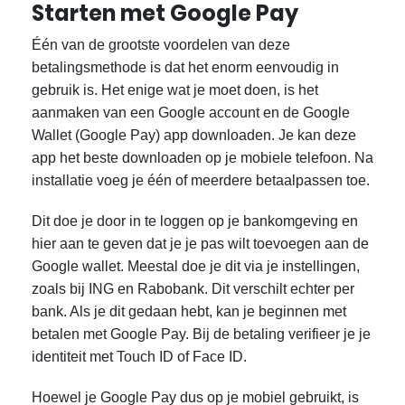
Starten met Google Pay
Één van de grootste voordelen van deze
betalingsmethode is dat het enorm eenvoudig in
gebruik is. Het enige wat je moet doen, is het
aanmaken van een Google account en de Google
Wallet (Google Pay) app downloaden. Je kan deze
app het beste downloaden op je mobiele telefoon. Na
installatie voeg je één of meerdere betaalpassen toe.
Dit doe je door in te loggen op je bankomgeving en
hier aan te geven dat je je pas wilt toevoegen aan de
Google wallet. Meestal doe je dit via je instellingen,
zoals bij ING en Rabobank. Dit verschilt echter per
bank. Als je dit gedaan hebt, kan je beginnen met
betalen met Google Pay. Bij de betaling verifieer je je
identiteit met Touch ID of Face ID.
Hoewel je Google Pay dus op je mobiel gebruikt, is