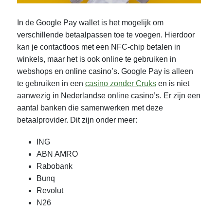
In de Google Pay wallet is het mogelijk om
verschillende betaalpassen toe te voegen. Hierdoor
kan je contactloos met een NFC-chip betalen in
winkels, maar het is ook online te gebruiken in
webshops en online casino’s. Google Pay is alleen
te gebruiken in een
casino zonder Cruks
en is niet
aanwezig in Nederlandse online casino’s. Er zijn een
aantal banken die samenwerken met deze
betaalprovider. Dit zijn onder meer:
ING
ABN AMRO
Rabobank
Bunq
Revolut
N26