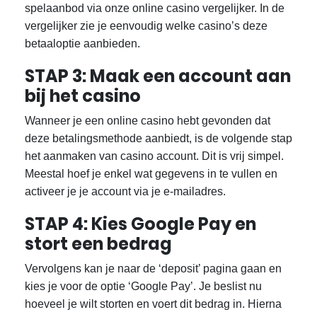
spelaanbod via onze online casino vergelijker. In de
vergelijker zie je eenvoudig welke casino’s deze
betaaloptie aanbieden.
STAP 3: Maak een account aan
bij het casino
Wanneer je een online casino hebt gevonden dat
deze betalingsmethode aanbiedt, is de volgende stap
het aanmaken van casino account. Dit is vrij simpel.
Meestal hoef je enkel wat gegevens in te vullen en
activeer je je account via je e-mailadres.
STAP 4: Kies Google Pay en
stort een bedrag
Vervolgens kan je naar de ‘deposit’ pagina gaan en
kies je voor de optie ‘Google Pay’. Je beslist nu
hoeveel je wilt storten en voert dit bedrag in. Hierna