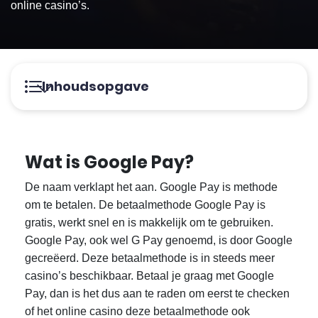
online casino’s.
Inhoudsopgave
Wat is Google Pay?
De naam verklapt het aan. Google Pay is methode
om te betalen. De betaalmethode Google Pay is
gratis, werkt snel en is makkelijk om te gebruiken.
Google Pay, ook wel G Pay genoemd, is door Google
gecreëerd.
Deze betaalmethode is in steeds meer
casino’s beschikbaar. Betaal je graag met Google
Pay, dan is het dus aan te raden om eerst te checken
of het online casino deze betaalmethode ook