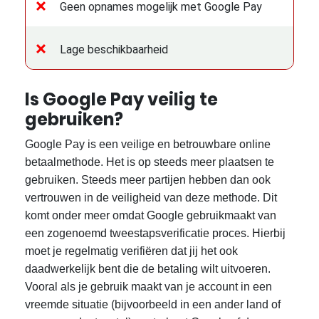
Geen opnames mogelijk met Google Pay
Lage beschikbaarheid
Is Google Pay veilig te
gebruiken?
Google Pay is een veilige en betrouwbare online
betaalmethode. Het is op steeds meer plaatsen te
gebruiken. Steeds meer partijen hebben dan ook
vertrouwen in de veiligheid van deze methode. Dit
komt onder meer omdat Google gebruikmaakt van
een zogenoemd tweestapsverificatie proces. Hierbij
moet je regelmatig verifiëren dat jij het ook
daadwerkelijk bent die de betaling wilt uitvoeren.
Vooral als je gebruik maakt van je account in een
vreemde situatie (bijvoorbeeld in een ander land of