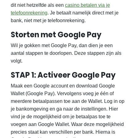
dit niet hetzelfde als een
casino betalen via je
telefoonrekening
. Je betaalt namelijk direct met je
bank, niet met je telefoonrekening.
Storten met Google Pay
Wil je gokken met Google Pay, dan dien je een
aantal stappen te doorlopen. Deze stappen zijn als
volgt.
STAP 1: Activeer Google Pay
Maak een Google account en download Google
Wallet (Google Pay). Vervolgens voeg je één of
meerdere betaalpassen toe aan de Wallet. Log in op
je bankomgeving en ga naar de instellingen. Hier
vind je de mogelijkheid om je betaalpas toe te
voegen aan Google Wallet. Waar deze mogelijkheid
precies staat kan verschillen per bank. Hierna is