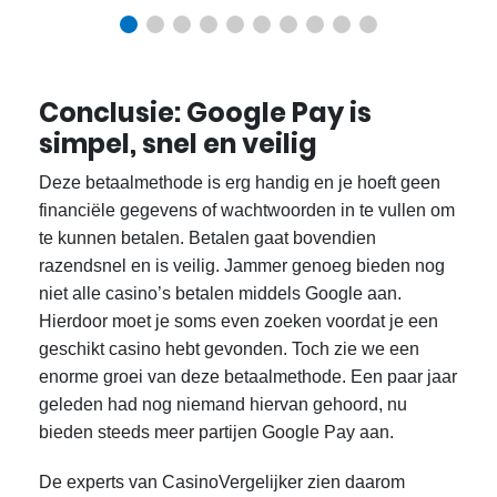
Conclusie: Google Pay is
simpel, snel en veilig
Deze betaalmethode is erg handig en je hoeft geen
financiële gegevens of wachtwoorden in te vullen om
te kunnen betalen. Betalen gaat bovendien
razendsnel en is veilig. Jammer genoeg bieden nog
niet alle casino’s betalen middels Google aan.
Hierdoor moet je soms even zoeken voordat je een
geschikt casino hebt gevonden. Toch zie we een
enorme groei van deze betaalmethode. Een paar jaar
geleden had nog niemand hiervan gehoord, nu
bieden steeds meer partijen Google Pay aan.
De experts van CasinoVergelijker zien daarom