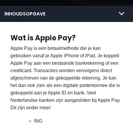
INHOUDSOPGAVE
Wat is Apple Pay?
Apple Pay is een betaalmethode die je kan
gebruiken vanaf je Apple iPhone of iPad.
Je koppelt
Apple Pay aan een bestaande bankrekening of een
creditcard. Transacties worden vervolgens direct
afgeschreven van de gekoppelde rekening. Je kan
het dan ook zien als een digitale portemonnee die is
gekoppeld aan je Apple ID en bank.
Veel
Nederlandse banken zijn aangesloten bij Apple Pay.
Dit zijn onder meer:
ING