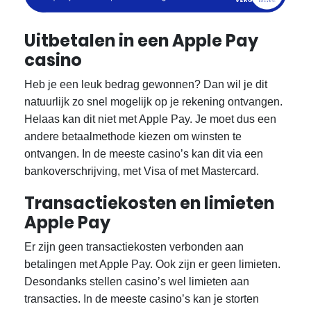
Uitbetalen in een Apple Pay
casino
Heb je een leuk bedrag gewonnen? Dan wil je dit
natuurlijk zo snel mogelijk op je rekening ontvangen.
Helaas kan dit niet met Apple Pay. Je moet dus een
andere betaalmethode kiezen om winsten te
ontvangen. In de meeste casino’s kan dit via een
bankoverschrijving, met Visa of met Mastercard.
Transactiekosten en limieten
Apple Pay
Er zijn geen transactiekosten verbonden aan
betalingen met Apple Pay. Ook zijn er geen limieten.
Desondanks stellen casino’s wel limieten aan
transacties. In de meeste casino’s kan je storten