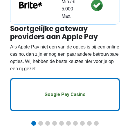
Min./ €
N
5.000
Max.
Soortgelijke gateway
providers aan Apple Pay
Als Apple Pay niet een van de opties is bij een online
casino, dan zijn er nog een paar andere betrouwbare
opties. Wij hebben de beste keuzes hier voor je op
een rij gezet.
Google Pay Casino