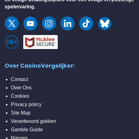
spelervaring.
Over CasinoVergelijker:
Contact
Over Ons
Cookies
Privacy policy
Site Map
Verantwoord gokken
Gamble Guide
Nieuws