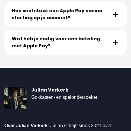
Hoe snel staat een Apple Pay casino
storting op je account?
Wat heb je nodig voor een betaling
met Apple Pay?
Julian Verkerk
Gokkasten- en spelonderzoeker
Over Julian Verkerk:
Julian schrijft sinds 2021 over