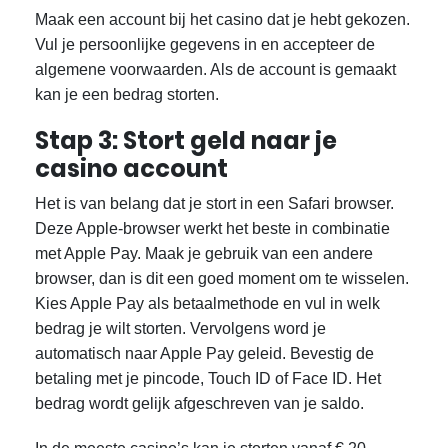
Maak een account bij het casino dat je hebt gekozen.
Vul je persoonlijke gegevens in en accepteer de
algemene voorwaarden. Als de account is gemaakt
kan je een bedrag storten.
Stap 3: Stort geld naar je
casino account
Het is van belang dat je stort in een Safari browser.
Deze Apple-browser werkt het beste in combinatie
met Apple Pay. Maak je gebruik van een andere
browser, dan is dit een goed moment om te wisselen.
Kies Apple Pay als betaalmethode en vul in welk
bedrag je wilt storten. Vervolgens word je
automatisch naar Apple Pay geleid. Bevestig de
betaling met je pincode, Touch ID of Face ID. Het
bedrag wordt gelijk afgeschreven van je saldo.