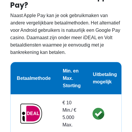
Pay?
Naast Apple Pay kan je ook gebruikmaken van
andere vergelijkbare betaalmethoden. Het alternatief
voor Android gebruikers is natuurlijk een Google Pay
casino. Daarnaast zijn onder meer iDEAL en Volt
betaaldiensten waarmee je eenvoudig met je
bankrekening kan betalen.
Min. en
Uitbetaling
Betaalmethode
Max.
K
mogelijk
Storting
€ 10
Min./ €
N
5.000
Max.