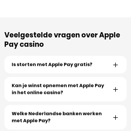
Veelgestelde vragen over Apple
Pay casino
Is storten met Apple Pay gratis?
Kan je winst opnemen met Apple Pay
in het online casino?
Welke Nederlandse banken werken
met Apple Pay?