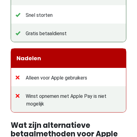
Snel storten
Gratis betaaldienst
Nadelen
Alleen voor Apple gebruikers
Winst opnemen met Apple Pay is niet
mogelijk
Wat zijn alternatieve
betaalmethoden voor Apple