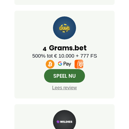
Grams.bet
500% tot € 10.000 + 777 FS
SPEEL NU
Lees review