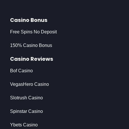
Casino Bonus
Free Spins No Deposit
150% Casino Bonus
Casino Reviews
Bof Casino
VegasHero Casino
Slotrush Casino
Spinstar Casino
Ybets Casino