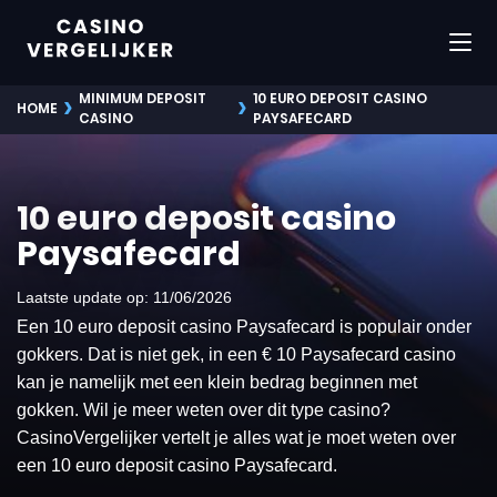
MINIMUM DEPOSIT
10 EURO DEPOSIT CASINO
›
›
HOME
CASINO
PAYSAFECARD
10 euro deposit casino
Paysafecard
Laatste update op
: 11/06/2026
Een 10 euro deposit casino Paysafecard is populair onder
gokkers. Dat is niet gek, in een € 10 Paysafecard casino
kan je namelijk met een klein bedrag beginnen met
gokken. Wil je meer weten over dit type casino?
CasinoVergelijker vertelt je alles wat je moet weten over
een 10 euro deposit casino Paysafecard.