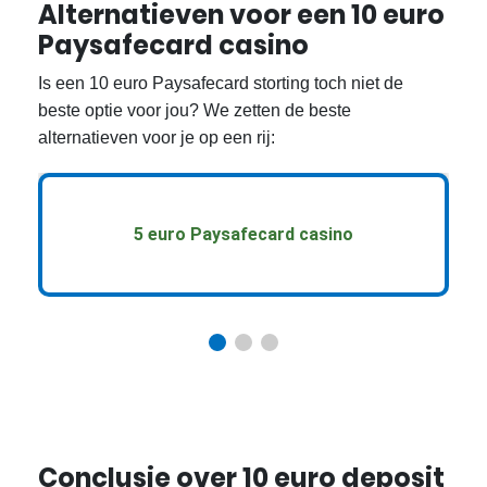
Alternatieven voor een 10 euro
Paysafecard casino
Is een 10 euro Paysafecard storting toch niet de
beste optie voor jou? We zetten de beste
alternatieven voor je op een rij:
5 euro Paysafecard casino
Conclusie over 10 euro deposit