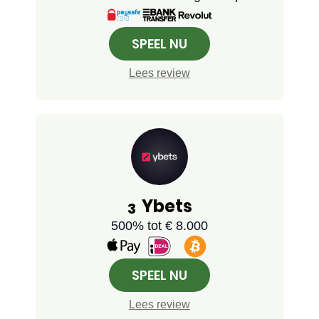
SPEEL NU
Lees review
Ybets
500% tot € 8.000
SPEEL NU
Lees review