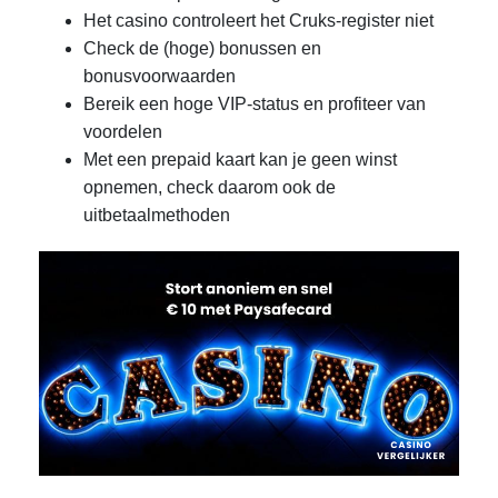
Het casino controleert het Cruks-register niet
Check de (hoge) bonussen en
bonusvoorwaarden
Bereik een hoge VIP-status en profiteer van
voordelen
Met een prepaid kaart kan je geen winst
opnemen, check daarom ook de
uitbetaalmethoden