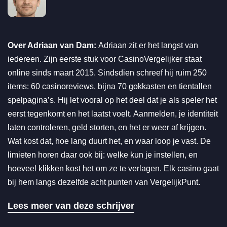
Over Adriaan van Dam:
Adriaan zit er het langst van
iedereen. Zijn eerste stuk voor CasinoVergelijker staat
online sinds maart 2015. Sindsdien schreef hij ruim 250
items: 60 casinoreviews, bijna 70 gokkasten en tientallen
spelpagina’s. Hij let vooral op het deel dat je als speler het
eerst tegenkomt en het laatst voelt. Aanmelden, je identiteit
laten controleren, geld storten, en het er weer af krijgen.
Wat kost dat, hoe lang duurt het, en waar loop je vast. De
limieten horen daar ook bij: welke kun je instellen, en
hoeveel klikken kost het om ze te verlagen. Elk casino gaat
bij hem langs dezelfde acht punten van VergelijkPunt.
Lees meer van deze schrijver