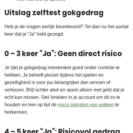
Uitslag zelftest gokgedrag
Heb je de vragen eerlijk beantwoord? Tel dan nu het aantal
keer dat je “Ja” hebt gezegd.
0 – 3 keer “Ja”: Geen direct risico
Je lijkt je gokgedrag momenteel goed onder controle te
hebben. Je beleeft plezier tijdens het spelen en
gezelligheid is voor jou belangrijker dan winnen of
verliezen. Blijf echter alert en speel alleen met geld dat je
echt kan missen. Stel limieten in je account om dit zo te
houden en leer op tijd de
risico signalen van gokken
te
herkennen.
4 – 5 keer “Ja”: Risicovol gedrag