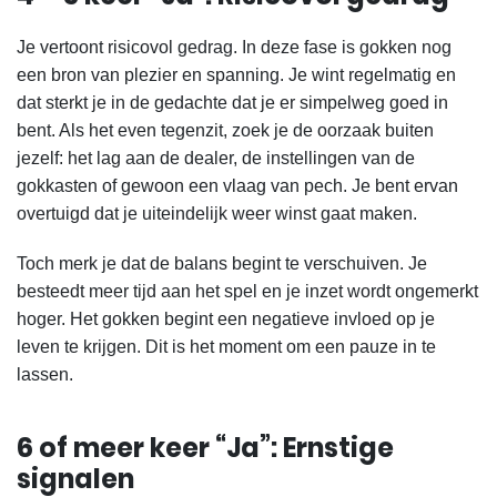
Je vertoont risicovol gedrag. In deze fase is gokken nog
een bron van plezier en spanning. Je wint regelmatig en
dat sterkt je in de gedachte dat je er simpelweg goed in
bent. Als het even tegenzit, zoek je de oorzaak buiten
jezelf: het lag aan de dealer, de instellingen van de
gokkasten of gewoon een vlaag van pech. Je bent ervan
overtuigd dat je uiteindelijk weer winst gaat maken.
Toch merk je dat de balans begint te verschuiven. Je
besteedt meer tijd aan het spel en je inzet wordt ongemerkt
hoger. Het gokken begint een negatieve invloed op je
leven te krijgen. Dit is het moment om een pauze in te
lassen.
6 of meer keer “Ja”: Ernstige
signalen