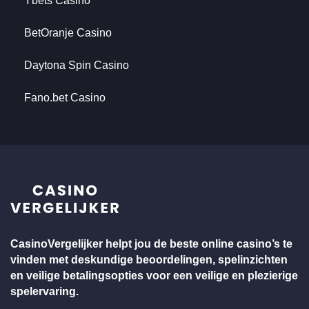
Ybets Casino
BetOranje Casino
Daytona Spin Casino
Fano.bet Casino
CasinoVergelijker helpt jou de beste online casino’s te
vinden met deskundige beoordelingen, spelinzichten
en veilige betalingsopties voor een
veilige en plezierige
spelervaring.