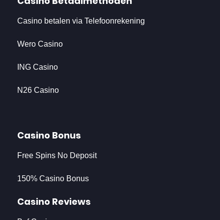
Casino Betaalmethoden
Casino betalen via Telefoonrekening
Wero Casino
ING Casino
N26 Casino
Casino Bonus
Free Spins No Deposit
150% Casino Bonus
Casino Reviews