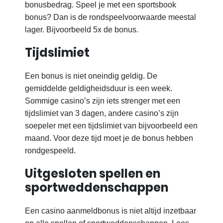
bonusbedrag. Speel je met een sportsbook
bonus? Dan is de rondspeelvoorwaarde meestal
lager. Bijvoorbeeld 5x de bonus.
Tijdslimiet
Een bonus is niet oneindig geldig. De
gemiddelde geldigheidsduur is een week.
Sommige casino’s zijn iets strenger met een
tijdslimiet van 3 dagen, andere casino’s zijn
soepeler met een tijdslimiet van bijvoorbeeld een
maand. Voor deze tijd moet je de bonus hebben
rondgespeeld.
Uitgesloten spellen en
sportweddenschappen
Een casino aanmeldbonus is niet altijd inzetbaar