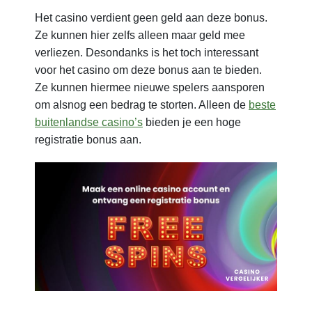
Het casino verdient geen geld aan deze bonus.
Ze kunnen hier zelfs alleen maar geld mee
verliezen. Desondanks is het toch interessant
voor het casino om deze bonus aan te bieden.
Ze kunnen hiermee nieuwe spelers aansporen
om alsnog een bedrag te storten. Alleen de
beste
buitenlandse casino’s
bieden je een hoge
registratie bonus aan.