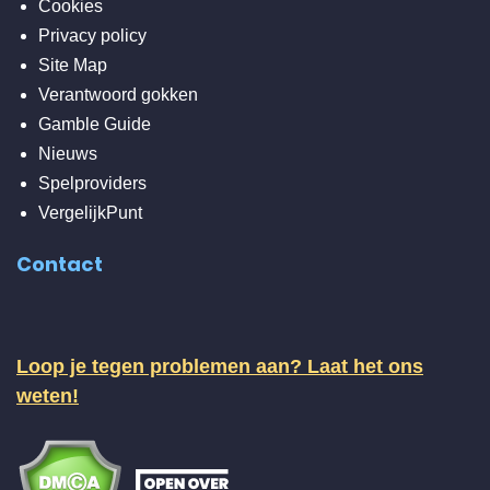
Cookies
Privacy policy
Site Map
Verantwoord gokken
Gamble Guide
Nieuws
Spelproviders
VergelijkPunt
Contact
Loop je tegen problemen aan? Laat het ons
weten!