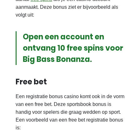
aanmaakt. Deze bonus ziet er bijvoorbeeld als
volgt uit:
Open een account en
ontvang 10 free spins voor
Big Bass Bonanza.
Free bet
Een registratie bonus casino komt ook in de vorm
van een free bet. Deze sportsbook bonus is
handig voor spelers die graag wedden op sport.
Een voorbeeld van een free bet registratie bonus
is: