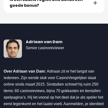
goede bonus?
Adriaan van Dam
Senior casinoreviewer
Over Adriaan van Dam:
Adriaan zit er het langst van
iedereen. Zijn eerste stuk voor CasinoVergelijker staat
online sinds maart 2015. Sindsdien schreef hij ruim 250
items: 60 casinoreviews, bijna 70 gokkasten en tientallen
spelpagina’s. Hij let vooral op het deel dat je als speler het
eerst tegenkomt en het laatst voelt. Aanmelden, je identiteit