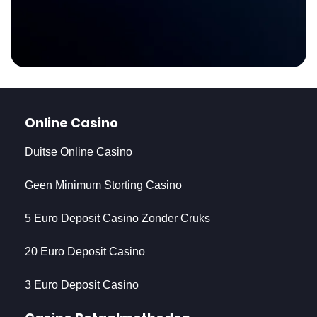
Online Casino
Duitse Online Casino
Geen Minimum Storting Casino
5 Euro Deposit Casino Zonder Cruks
20 Euro Deposit Casino
3 Euro Deposit Casino