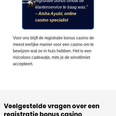
registratie bonus omdat de
klantenservice te traag was.”
– Aisha Ayubi, online
casino specialist
Voor ons blijft de registratie bonus casino de
meest eerlijke manier voor een casino om te
bewijzen wat ze in huis hebben. Het is een
risicoloos cadeautje, mits je de winstlimiet
accepteert.
Veelgestelde vragen over een
registratie bonus casino