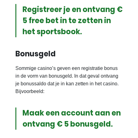
Registreer je en ontvang €
5 free bet in te zetten in
het sportsbook.
Bonusgeld
Sommige casino’s geven een registratie bonus
in de vorm van bonusgeld. In dat geval ontvang
je bonussaldo dat je in kan zetten in het casino.
Bijvoorbeeld:
Maak een account aan en
ontvang € 5 bonusgeld.