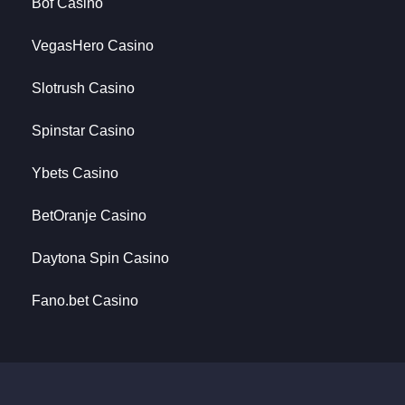
Bof Casino
VegasHero Casino
Slotrush Casino
Spinstar Casino
Ybets Casino
BetOranje Casino
Daytona Spin Casino
Fano.bet Casino