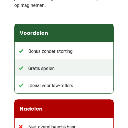
op mag nemen.
Voordelen
Bonus zonder storting
Gratis spelen
Ideaal voor low-rollers
Nadelen
Niet overal beschikbaar