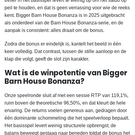
treffer in het basisspel levert te weinig op om het saldo op
peil te houden, en dat is geen verrassing voor wie de reeks
kent. Bigger Barn House Bonanza is in 2025 uitgebracht
als onderdeel van de Barn House Bonanza-serie, en de
aanpak is consistent: alles draait om de bonus.
Zodra die bonus er eindelijk is, kantelt het beeld in één
keer volledig. Dat contrast, tussen de stille aanloop en de
klap die volgt, geeft de slot zijn karakter.
Wat is de winpotentie van Bigger
Barn House Bonanza?
Onze speelronde sluit af met een sessie RTP van 119,1%,
ruim boven de theoretische 96,50%, en dat kleurt de hele
ervaring. De returns voelen genereus aan, gedragen door
één dominante schommeling die het speelverloop bepaalt.
Het basisspel levert weinig structurele opbrengst; de
balans beweegt gestaag naar beneden totdat de bonus het