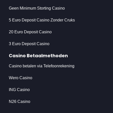
Geen Minimum Storting Casino
5 Euro Deposit Casino Zonder Cruks
20 Euro Deposit Casino
3 Euro Deposit Casino
Casino Betaalmethoden
Casino betalen via Telefoonrekening
Wero Casino
ING Casino
N26 Casino