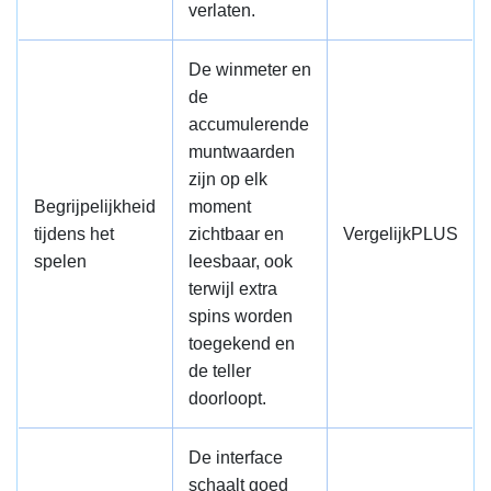
verlaten.
De winmeter en
de
accumulerende
muntwaarden
zijn op elk
Begrijpelijkheid
moment
tijdens het
zichtbaar en
VergelijkPLUS
spelen
leesbaar, ook
terwijl extra
spins worden
toegekend en
de teller
doorloopt.
De interface
schaalt goed