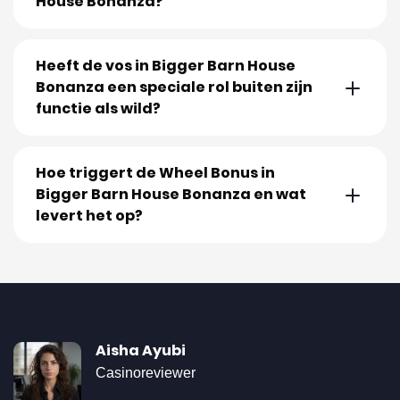
House Bonanza?
Heeft de vos in Bigger Barn House
Bonanza een speciale rol buiten zijn
functie als wild?
Hoe triggert de Wheel Bonus in
Bigger Barn House Bonanza en wat
levert het op?
Aisha Ayubi
Casinoreviewer