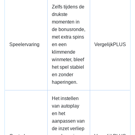
Zelfs tijdens de
drukste
momenten in
de bonusronde,
met extra spins
Speelervaring
en een
VergelijkPLUS
klimmende
winmeter, bleef
het spel stabiel
en zonder
haperingen.
Het instellen
van autoplay
en het
aanpassen van
de inzet verliep