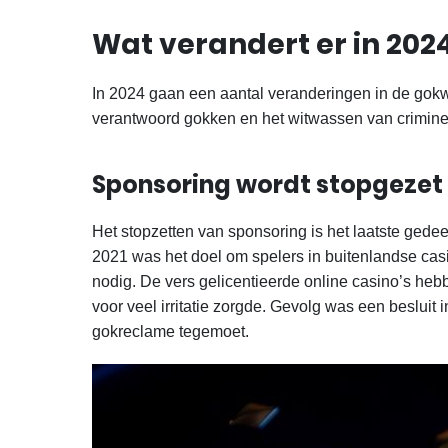
Wat verandert er in 202
In 2024 gaan een aantal veranderingen in de gokwet
verantwoord gokken en het witwassen van crimineel 
Sponsoring wordt stopgezet
Het stopzetten van sponsoring is het laatste gedee
2021 was het doel om spelers in buitenlandse casi
nodig. De vers gelicentieerde online casino’s he
voor veel irritatie zorgde. Gevolg was een beslu
gokreclame tegemoet.