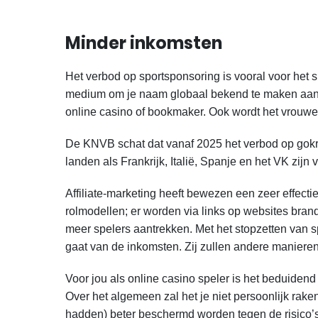
Minder inkomsten
Het verbod op sportsponsoring is vooral voor het s
medium om je naam globaal bekend te maken aan m
online casino of bookmaker. Ook wordt het vrouwe
De KNVB schat dat vanaf 2025 het verbod op gokrecl
landen als Frankrijk, Italië, Spanje en het VK zijn
Affiliate-marketing heeft bewezen een zeer effecti
rolmodellen; er worden via links op websites bran
meer spelers aantrekken. Met het stopzetten van s
gaat van de inkomsten. Zij zullen andere manier
Voor jou als online casino speler is het beduidend
Over het algemeen zal het je niet persoonlijk rak
hadden) beter beschermd worden tegen de risico’