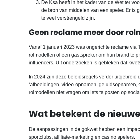
De Ksa heeft in het kader van de Wet ter vo
de bron van middelen van een speler. Er is
te veel verstrengeld zijn.
Geen reclame meer door rol
Vanaf 1 januari 2023 was ongerichte reclame via TV
rolmodellen of een gastspreker om hun brand te pr
influencers. Uit onderzoeken is gebleken dat kwet
In 2024 zijn deze beleidsregels verder uitgebrei
‘afbeeldingen, video-opnamen, geluidsopnamen, o
rolmodellen niet vragen om iets te posten op soci
Wat betekent de nieuwe 
De aanpassingen in de gokwet hebben een impact o
sportclubs, affiliate-marketing en casino spelers.