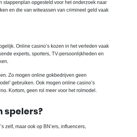
en stappenplan opgesteld voor het onderzoek naar
kken en die van witwassen van crimineel geld vaak
ogelijk. Online casino’s kozen in het verleden vaak
kende experts, sporters, TV-persoonlijkheden en
ken.
llen. Zo mogen online gokbedrijven geen
odel’ gebruiken. Ook mogen online casino’s
ino. Kortom, geen rol meer voor het rolmodel.
n spelers?
 zelf, maar ook op BN’ers, influencers,