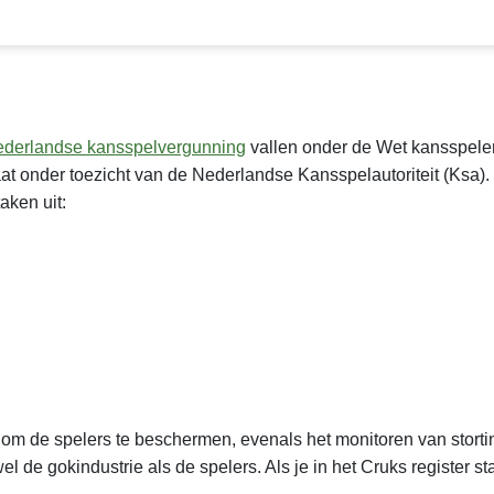
derlandse kansspelvergunning
vallen onder de Wet kansspele
t onder toezicht van de Nederlandse Kansspelautoriteit (Ksa). H
aken uit:
l om de spelers te beschermen, evenals het monitoren van storti
 de gokindustrie als de spelers. Als je in het Cruks register st