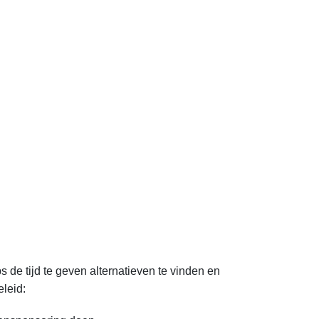
 de tijd te geven alternatieven te vinden en
eleid: