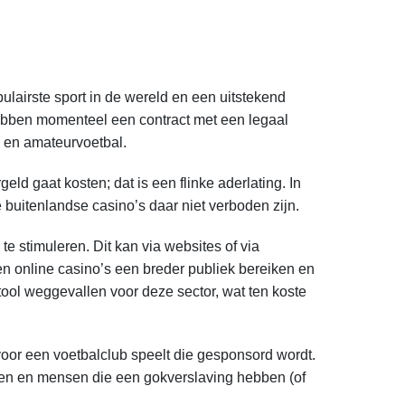
ulairste sport in de wereld en een uitstekend
ebben momenteel een contract met een legaal
s en amateurvoetbal.
ld gaat kosten; dat is een flinke aderlating. In
e buitenlandse casino’s daar niet verboden zijn.
te stimuleren. Dit kan via websites of via
en online casino’s een breder publiek bereiken en
ool weggevallen voor deze sector, wat ten koste
 voor een voetbalclub speelt die gesponsord wordt.
geren en mensen die een gokverslaving hebben (of