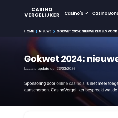
Casino’s
Casino Bon
›
›
HOME
NIEUWS
GOKWET 2024: NIEUWE REGELS VOOR 
Gokwet 2024: nieuwe 
Laatste update op
: 23/03/2026
Sponsoring door
online casino’s
is niet meer toeg
aanscherpen. CasinoVergelijker bespreekt wat de 