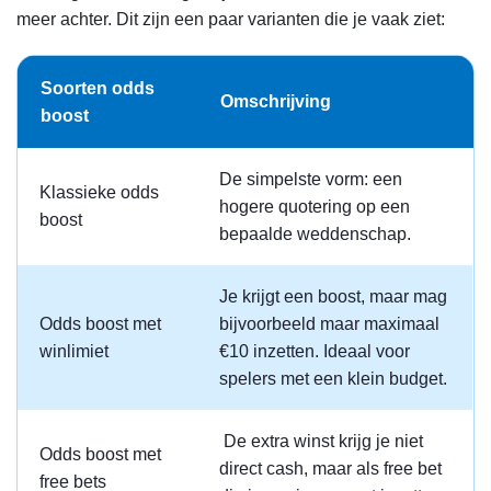
meer achter. Dit zijn een paar varianten die je vaak ziet:
Soorten odds
Omschrijving
boost
De simpelste vorm: een
Klassieke odds
hogere quotering op een
boost
bepaalde weddenschap.
Je krijgt een boost, maar mag
Odds boost met
bijvoorbeeld maar maximaal
winlimiet
€10 inzetten. Ideaal voor
spelers met een klein budget.
De extra winst krijg je niet
Odds boost met
direct cash, maar als free bet
free bets