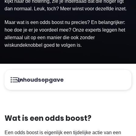
kijkt naar de notering, zie je inderdaad dat die hoger ligt
dan normaal. Leuk, toch? Meer winst voor dezelfde inzet.
Maar wat is een odds boost nu precies? En belangrijker:
hoe doe je er je voordeel mee? Onze experts leggen het
allemaal uit op een manier die ook zonder
wiskundeknobbel goed te volgen is.
Inhoudsopgave
Wat is een odds boost?
Een odds boost is eigenlijk een tijdelijke actie van een