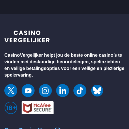
CasinoVergelijker helpt jou de beste online casino’s te
vinden met deskundige beoordelingen, spelinzichten
en veilige betalingsopties voor een
veilige en plezierige
spelervaring.