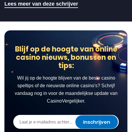
Lees meer van deze schrijver
Blijf op de hoogte van online
casino nieuws, bonussen en
tips:
Wil jij op de hoogte blijven van de beste casino
speltips of de nieuwste online casino's? Schrijf
vandaag nog in voor de maandelijkse update van
CasinoVergelijker.