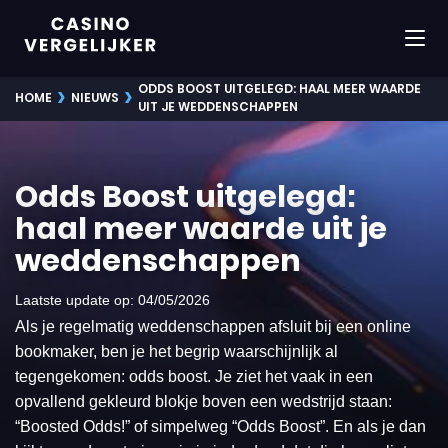
ODDS BOOST UITGELEGD: HAAL MEER WAARDE
›
›
HOME
NIEUWS
UIT JE WEDDENSCHAPPEN
Odds Boost uitgelegd:
haal meer waarde uit je
weddenschappen
Laatste update op
: 04/05/2026
Als je regelmatig weddenschappen afsluit bij een online
bookmaker, ben je het begrip waarschijnlijk al
tegengekomen: odds boost. Je ziet het vaak in een
opvallend gekleurd blokje boven een wedstrijd staan:
“Boosted Odds!” of simpelweg “Odds Boost”. En als je dan