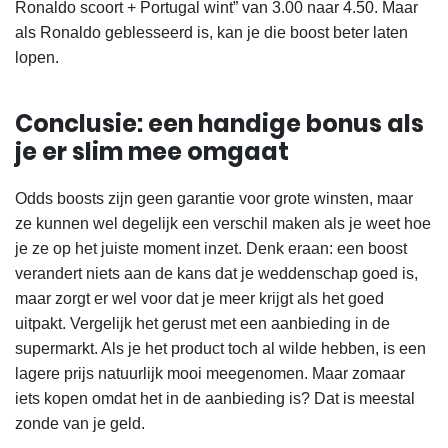
Ronaldo scoort + Portugal wint” van 3.00 naar 4.50. Maar
als Ronaldo geblesseerd is, kan je die boost beter laten
lopen.
Conclusie: een handige bonus als
je er slim mee omgaat
Odds boosts zijn geen garantie voor grote winsten, maar
ze kunnen wel degelijk een verschil maken als je weet hoe
je ze op het juiste moment inzet. Denk eraan: een boost
verandert niets aan de kans dat je weddenschap goed is,
maar zorgt er wel voor dat je meer krijgt als het goed
uitpakt. Vergelijk het gerust met een aanbieding in de
supermarkt. Als je het product toch al wilde hebben, is een
lagere prijs natuurlijk mooi meegenomen. Maar zomaar
iets kopen omdat het in de aanbieding is? Dat is meestal
zonde van je geld.