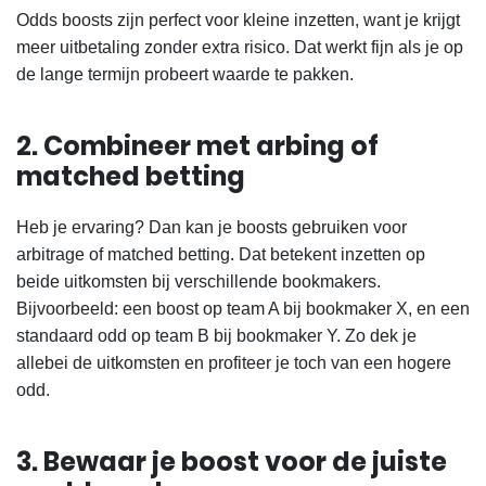
Odds boosts zijn perfect voor kleine inzetten, want je krijgt
meer uitbetaling zonder extra risico. Dat werkt fijn als je op
de lange termijn probeert waarde te pakken.
2. Combineer met arbing of
matched betting
Heb je ervaring? Dan kan je boosts gebruiken voor
arbitrage of matched betting. Dat betekent inzetten op
beide uitkomsten bij verschillende bookmakers.
Bijvoorbeeld: een boost op team A bij bookmaker X, en een
standaard odd op team B bij bookmaker Y. Zo dek je
allebei de uitkomsten en profiteer je toch van een hogere
odd.
3. Bewaar je boost voor de juiste