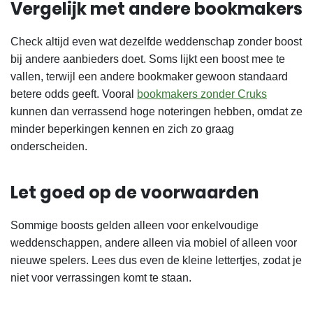
Vergelijk met andere bookmakers
Check altijd even wat dezelfde weddenschap zonder boost
bij andere aanbieders doet. Soms lijkt een boost mee te
vallen, terwijl een andere bookmaker gewoon standaard
betere odds geeft. Vooral
bookmakers zonder Cruks
kunnen dan verrassend hoge noteringen hebben, omdat ze
minder beperkingen kennen en zich zo graag
onderscheiden.
Let goed op de voorwaarden
Sommige boosts gelden alleen voor enkelvoudige
weddenschappen, andere alleen via mobiel of alleen voor
nieuwe spelers. Lees dus even de kleine lettertjes, zodat je
niet voor verrassingen komt te staan.