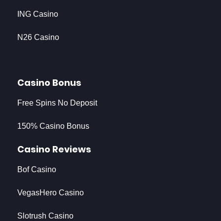
ING Casino
N26 Casino
Casino Bonus
Free Spins No Deposit
150% Casino Bonus
Casino Reviews
Bof Casino
VegasHero Casino
Slotrush Casino