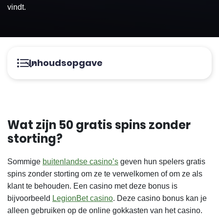
vindt.
Inhoudsopgave
Wat zijn 50 gratis spins zonder
storting?
Sommige
buitenlandse casino’s
geven hun spelers gratis
spins zonder storting om ze te verwelkomen of om ze als
klant te behouden. Een casino met deze bonus is
bijvoorbeeld
LegionBet casino
. Deze casino bonus kan je
alleen gebruiken op de online gokkasten van het casino.