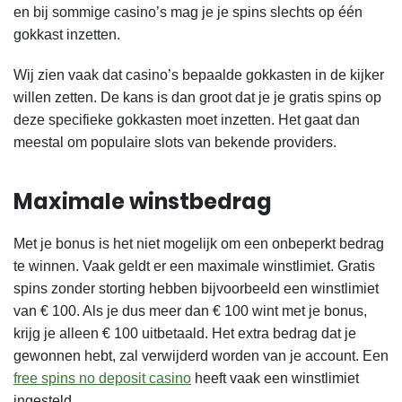
en bij sommige casino’s mag je je spins slechts op één
gokkast inzetten.
Wij zien vaak dat casino’s bepaalde gokkasten in de kijker
willen zetten. De kans is dan groot dat je je gratis spins op
deze specifieke gokkasten moet inzetten. Het gaat dan
meestal om populaire slots van bekende providers.
Maximale winstbedrag
Met je bonus is het niet mogelijk om een onbeperkt bedrag
te winnen. Vaak geldt er een maximale winstlimiet. Gratis
spins zonder storting hebben bijvoorbeeld een winstlimiet
van € 100. Als je dus meer dan € 100 wint met je bonus,
krijg je alleen € 100 uitbetaald. Het extra bedrag dat je
gewonnen hebt, zal verwijderd worden van je account. Een
free spins no deposit casino
heeft vaak een winstlimiet
ingesteld.