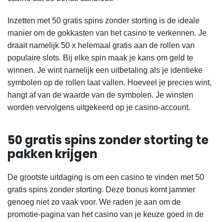
Inzetten met 50 gratis spins zonder storting is de ideale
manier om de gokkasten van het casino te verkennen. Je
draait namelijk 50 x helemaal gratis aan de rollen van
populaire slots. Bij elke spin maak je kans om geld te
winnen. Je wint namelijk een uitbetaling als je identieke
symbolen op de rollen laat vallen. Hoeveel je precies wint,
hangt af van de waarde van de symbolen. Je winsten
worden vervolgens uitgekeerd op je casino-account.
50 gratis spins zonder storting te
pakken krijgen
De grootste uitdaging is om een casino te vinden met 50
gratis spins zonder storting. Deze bonus komt jammer
genoeg niet zo vaak voor. We raden je aan om de
promotie-pagina van het casino van je keuze goed in de