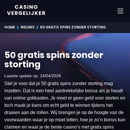
›
›
HOME
NIEUWS
50 GRATIS SPINS ZONDER STORTING
50 gratis spins zonder
storting
Laatste update op
: 24/04/2026
Stel je voor dat je 50 gratis spins zonder storting mag
inzetten. Dat is een heel aantrekkelijke bonus als je houdt
van online gokkasten. Je moet er geen geld voor storten en
toch maak je kans om echt geld te winnen tijdens het
draaien aan de rollen. Wij brengen je op de hoogte van de
voorwaarden waar je op moet letten, hoe je zo’n bonus kan
claimen en waar je de beste casino’s met gratis spins