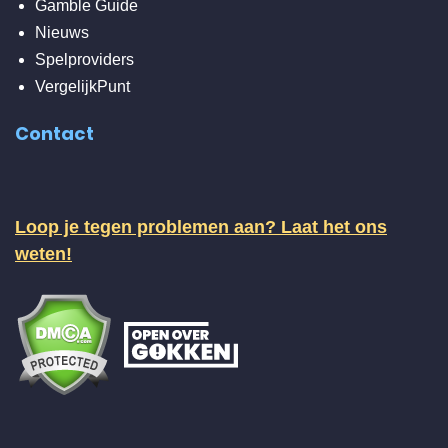
Gamble Guide
Nieuws
Spelproviders
VergelijkPunt
Contact
Loop je tegen problemen aan? Laat het ons
weten!