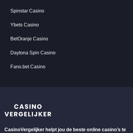
Spinstar Casino
Ybets Casino
BetOranje Casino
Daytona Spin Casino
Fano.bet Casino
CasinoVergelijker helpt jou de beste online casino’s te