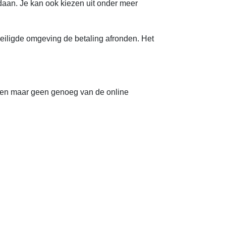
aan. Je kan ook kiezen uit onder meer
eiligde omgeving de betaling afronden. Het
ijgen maar geen genoeg van de online