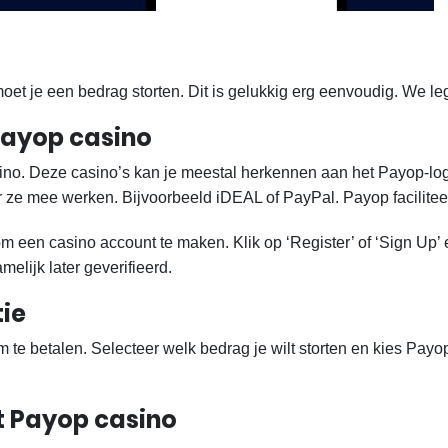
et je een bedrag storten. Dit is gelukkig erg eenvoudig. We leg
 Payop casino
sino. Deze casino’s kan je meestal herkennen aan het Payop-l
r ze mee werken. Bijvoorbeeld iDEAL of PayPal. Payop facilitee
m een casino account te maken. Klik op ‘Register’ of ‘Sign Up’ 
melijk later geverifieerd.
tie
om te betalen. Selecteer welk bedrag je wilt storten en kies Pa
et Payop casino