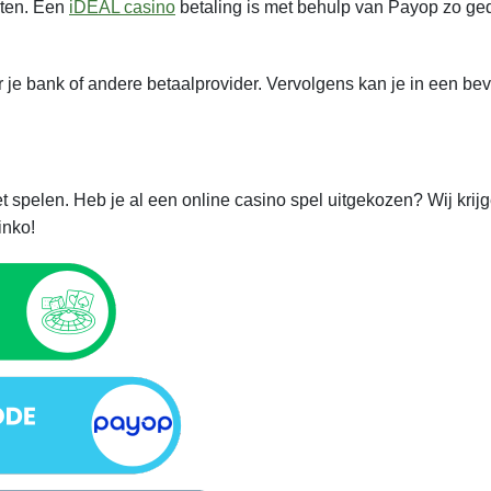
rten. Een
iDEAL casino
betaling is met behulp van Payop zo ged
e bank of andere betaalprovider. Vervolgens kan je in een bev
et spelen. Heb je al een online casino spel uitgekozen? Wij kr
inko!