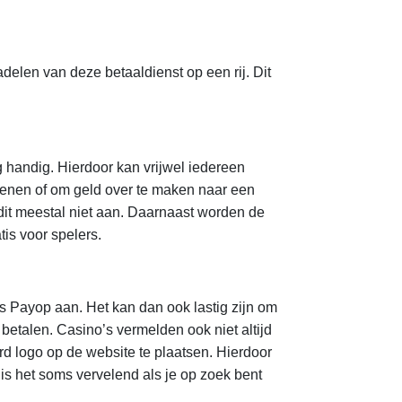
delen van deze betaaldienst op een rij. Dit
g handig. Hierdoor kan vrijwel iedereen
penen of om geld over te maken naar een
 dit meestal niet aan. Daarnaast worden de
is voor spelers.
s Payop aan. Het kan dan ook lastig zijn om
etalen. Casino’s vermelden ook niet altijd
rd logo op de website te plaatsen. Hierdoor
is het soms vervelend als je op zoek bent