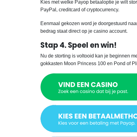
Kies met welke Payop betaaloptie je wilt sto
PayPal, creditcard of cryptocurrency.
Eenmaal gekozen word je doorgestuurd naar j
bedrag staat direct op je casino account.
Stap 4. Speel en win!
Nu de storting is voltooid kan je beginnen m
gokkasten Moon Princess 100 en Pond of Pl