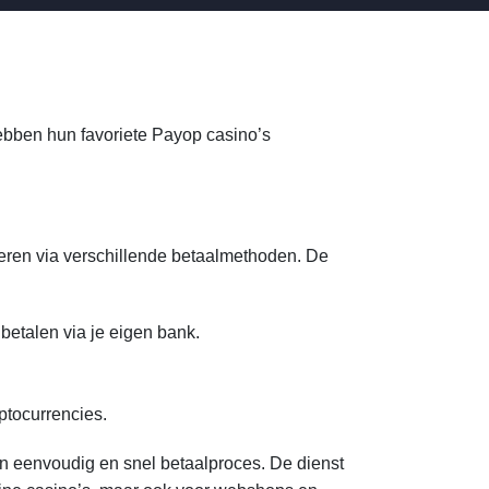
ebben hun favoriete Payop casino’s
teren via verschillende betaalmethoden. De
betalen via je eigen bank.
ptocurrencies.
een eenvoudig en snel betaalproces. De dienst