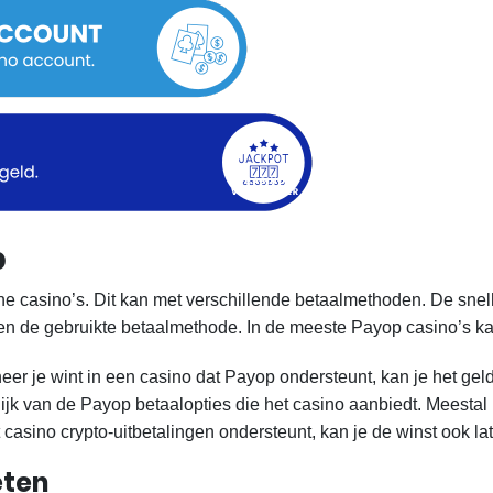
p
e casino’s. Dit kan met verschillende betaalmethoden. De snelh
f en de gebruikte betaalmethode. In de meeste Payop casino’s ka
eer je wint in een casino dat Payop ondersteunt, kan je het gel
ijk van de Payop betaalopties die het casino aanbiedt. Meestal i
t casino crypto-uitbetalingen ondersteunt, kan je de winst ook lat
eten