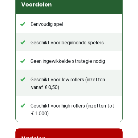
Voordelen
Eenvoudig spel
Geschikt voor beginnende spelers
Geen ingewikkelde strategie nodig
Geschikt voor low rollers (inzetten
vanaf € 0,50)
Geschikt voor high rollers (inzetten tot
€ 1.000)