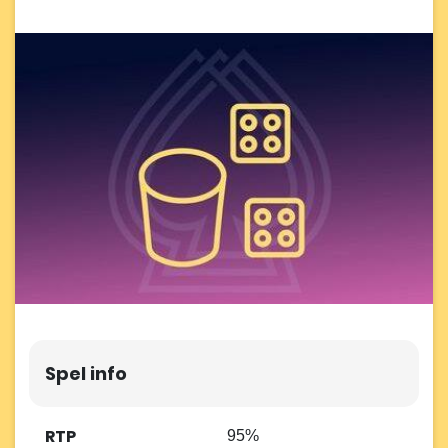
Spel info
RTP
95%