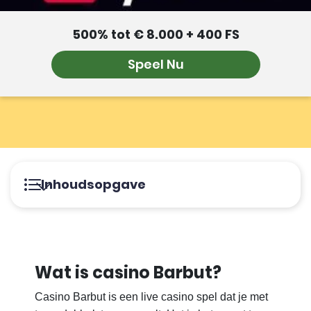
500% tot € 8.000 + 400 FS
Speel Nu
Inhoudsopgave
Wat is casino Barbut?
Casino Barbut is een live casino spel dat je met