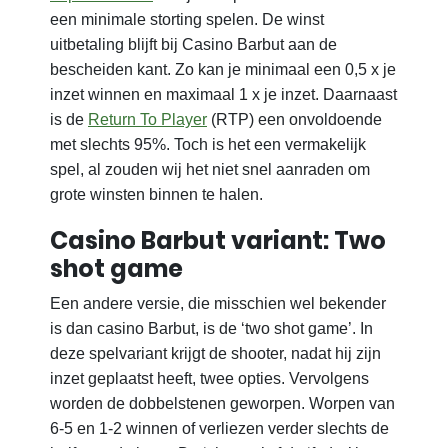
een minimale storting spelen. De winst
uitbetaling blijft bij Casino Barbut aan de
bescheiden kant. Zo kan je minimaal een 0,5 x je
inzet winnen en maximaal 1 x je inzet. Daarnaast
is de
Return To Player
(RTP) een onvoldoende
met slechts 95%. Toch is het een vermakelijk
spel, al zouden wij het niet snel aanraden om
grote winsten binnen te halen.
Casino Barbut variant: Two
shot game
Een andere versie, die misschien wel bekender
is dan casino Barbut, is de ‘two shot game’. In
deze spelvariant krijgt de shooter, nadat hij zijn
inzet geplaatst heeft, twee opties. Vervolgens
worden de dobbelstenen geworpen. Worpen van
6-5 en 1-2 winnen of verliezen verder slechts de