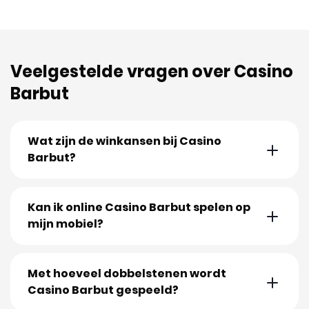
Veelgestelde vragen over Casino
Barbut
Wat zijn de winkansen bij Casino
Barbut?
Kan ik online Casino Barbut spelen op
mijn mobiel?
Met hoeveel dobbelstenen wordt
Casino Barbut gespeeld?