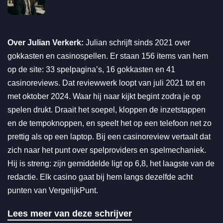
Over Julian Verkerk:
Julian schrijft sinds 2021 over
gokkasten en casinospellen. Er staan 156 items van hem
op de site: 33 spelpagina’s, 16 gokkasten en 41
casinoreviews. Dat reviewwerk loopt van juli 2021 tot en
met oktober 2024. Waar hij naar kijkt begint zodra je op
spelen drukt. Draait het soepel, kloppen de inzetstappen
en de tempoknoppen, en speelt het op een telefoon net zo
prettig als op een laptop. Bij een casinoreview vertaalt dat
zich naar het punt over spelproviders en spelmechaniek.
Hij is streng: zijn gemiddelde ligt op 6,8, het laagste van de
redactie. Elk casino gaat bij hem langs dezelfde acht
punten van VergelijkPunt.
Lees meer van deze schrijver