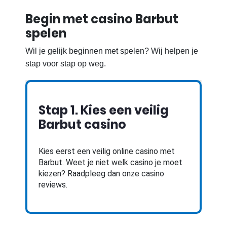
Begin met casino Barbut
spelen
Wil je gelijk beginnen met spelen? Wij helpen je
stap voor stap op weg.
Stap 1. Kies een veilig
Barbut casino
Kies eerst een veilig online casino met
K
Barbut. Weet je niet welk casino je moet
c
kiezen? Raadpleeg dan onze casino
a
reviews.