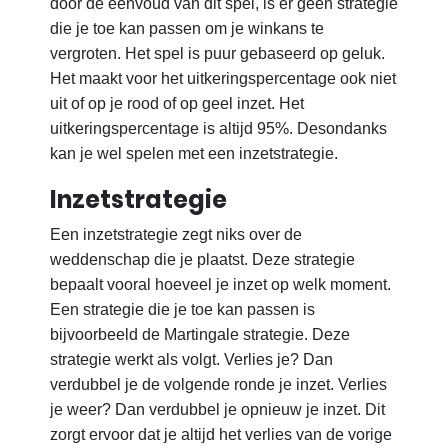
door de eenvoud van dit spel, is er geen strategie
die je toe kan passen om je winkans te
vergroten. Het spel is puur gebaseerd op geluk.
Het maakt voor het uitkeringspercentage ook niet
uit of op je rood of op geel inzet. Het
uitkeringspercentage is altijd 95%. Desondanks
kan je wel spelen met een inzetstrategie.
Inzetstrategie
Een inzetstrategie zegt niks over de
weddenschap die je plaatst. Deze strategie
bepaalt vooral hoeveel je inzet op welk moment.
Een strategie die je toe kan passen is
bijvoorbeeld de Martingale strategie. Deze
strategie werkt als volgt. Verlies je? Dan
verdubbel je de volgende ronde je inzet. Verlies
je weer? Dan verdubbel je opnieuw je inzet. Dit
zorgt ervoor dat je altijd het verlies van de vorige