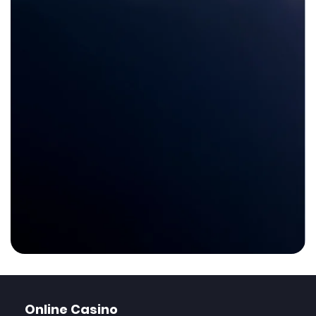
speltips of de nieuwste online casino's? Schrijf
vandaag nog in voor de maandelijkse update van
CasinoVergelijker.
Ik ga akkoord met de privacyverklaring
Online Casino