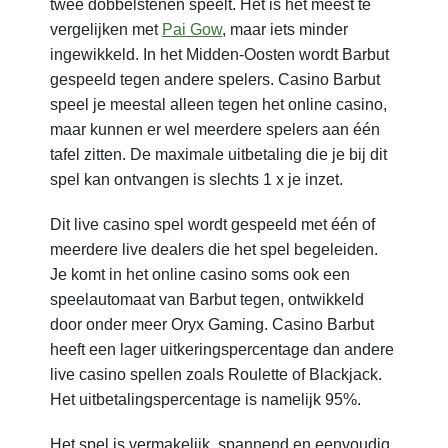
twee dobbelstenen speelt. Het is het meest te
vergelijken met
Pai Gow
, maar iets minder
ingewikkeld. In het Midden-Oosten wordt Barbut
gespeeld tegen andere spelers. Casino Barbut
speel je meestal alleen tegen het online casino,
maar kunnen er wel meerdere spelers aan één
tafel zitten. De maximale uitbetaling die je bij dit
spel kan ontvangen is slechts 1 x je inzet.
Dit live casino spel wordt gespeeld met één of
meerdere live dealers die het spel begeleiden.
Je komt in het online casino soms ook een
speelautomaat van Barbut tegen, ontwikkeld
door onder meer Oryx Gaming. Casino Barbut
heeft een lager uitkeringspercentage dan andere
live casino spellen zoals Roulette of Blackjack.
Het uitbetalingspercentage is namelijk 95%.
Het spel is vermakelijk, spannend en eenvoudig