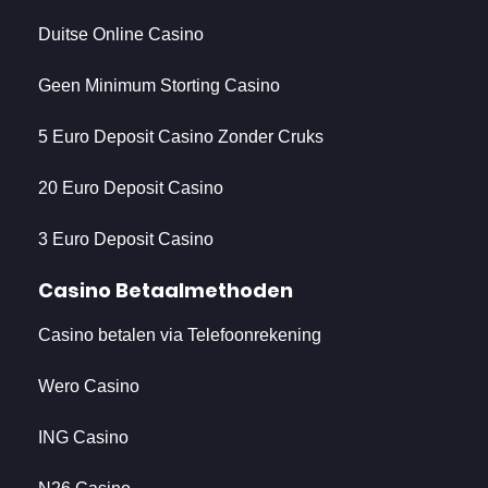
Duitse Online Casino
Geen Minimum Storting Casino
5 Euro Deposit Casino Zonder Cruks
20 Euro Deposit Casino
3 Euro Deposit Casino
Casino Betaalmethoden
Casino betalen via Telefoonrekening
Wero Casino
ING Casino