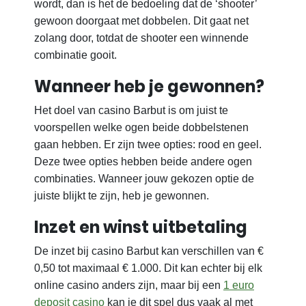
wordt, dan is het de bedoeling dat de ‘shooter’
gewoon doorgaat met dobbelen. Dit gaat net
zolang door, totdat de shooter een winnende
combinatie gooit.
Wanneer heb je gewonnen?
Het doel van casino Barbut is om juist te
voorspellen welke ogen beide dobbelstenen
gaan hebben. Er zijn twee opties: rood en geel.
Deze twee opties hebben beide andere ogen
combinaties. Wanneer jouw gekozen optie de
juiste blijkt te zijn, heb je gewonnen.
Inzet en winst uitbetaling
De inzet bij casino Barbut kan verschillen van €
0,50 tot maximaal € 1.000. Dit kan echter bij elk
online casino anders zijn, maar bij een
1 euro
deposit casino
kan je dit spel dus vaak al met