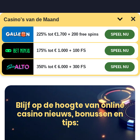
Sluiten
Slui
Casino's van de Maand
SPEEL NU
225% tot €1.700 + 200 free spins
SPEEL NU
175% tot € 1.000 + 100 FS
SPEEL NU
350% tot € 6.000 + 300 FS
Blijf op de hoogte van online
casino nieuws, bonussen en
tips:
Wil jij op de hoogte blijven van de beste casino