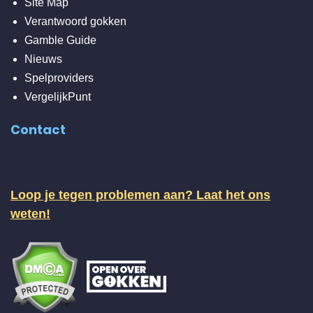
Site Map
Verantwoord gokken
Gamble Guide
Nieuws
Spelproviders
VergelijkPunt
Contact
Loop je tegen problemen aan? Laat het ons
weten!