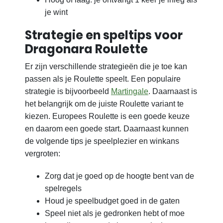
je wint
Strategie en speltips voor
Dragonara Roulette
Er zijn verschillende strategieën die je toe kan
passen als je Roulette speelt. Een populaire
strategie is bijvoorbeeld
Martingale
. Daarnaast is
het belangrijk om de juiste Roulette variant te
kiezen. Europees Roulette is een goede keuze
en daarom een goede start. Daarnaast kunnen
de volgende tips je speelplezier en winkans
vergroten:
Zorg dat je goed op de hoogte bent van de
spelregels
Houd je speelbudget goed in de gaten
Speel niet als je gedronken hebt of moe