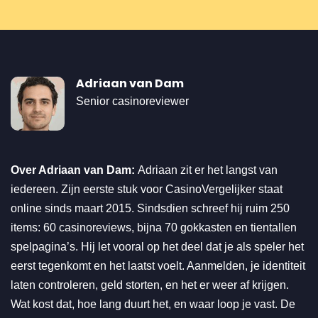
Adriaan van Dam
Senior casinoreviewer
Over Adriaan van Dam:
Adriaan zit er het langst van
iedereen. Zijn eerste stuk voor CasinoVergelijker staat
online sinds maart 2015. Sindsdien schreef hij ruim 250
items: 60 casinoreviews, bijna 70 gokkasten en tientallen
spelpagina’s. Hij let vooral op het deel dat je als speler het
eerst tegenkomt en het laatst voelt. Aanmelden, je identiteit
laten controleren, geld storten, en het er weer af krijgen.
Wat kost dat, hoe lang duurt het, en waar loop je vast. De