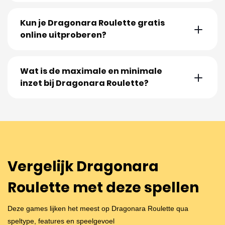
Kun je Dragonara Roulette gratis
online uitproberen?
Wat is de maximale en minimale
inzet bij Dragonara Roulette?
Vergelijk Dragonara
Roulette met deze spellen
Deze games lijken het meest op Dragonara Roulette qua
speltype, features en speelgevoel