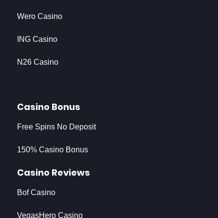
Wero Casino
ING Casino
N26 Casino
Casino Bonus
Free Spins No Deposit
150% Casino Bonus
Casino Reviews
Bof Casino
VegasHero Casino