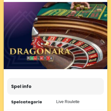
Spel info
Spelcategorie
Live Roulette