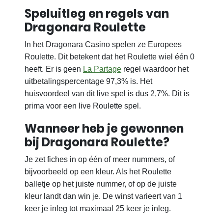
Speluitleg en regels van
Dragonara Roulette
In het Dragonara Casino spelen ze Europees
Roulette. Dit betekent dat het Roulette wiel één 0
heeft. Er is geen
La Partage
regel waardoor het
uitbetalingspercentage 97,3% is. Het
huisvoordeel van dit live spel is dus 2,7%. Dit is
prima voor een live Roulette spel.
Wanneer heb je gewonnen
bij Dragonara Roulette?
Je zet fiches in op één of meer nummers, of
bijvoorbeeld op een kleur. Als het Roulette
balletje op het juiste nummer, of op de juiste
kleur landt dan win je. De winst varieert van 1
keer je inleg tot maximaal 25 keer je inleg.