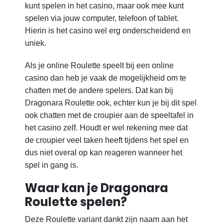
kunt spelen in het casino, maar ook mee kunt
spelen via jouw computer, telefoon of tablet.
Hierin is het casino wel erg onderscheidend en
uniek.
Als je online Roulette speelt bij een online
casino dan heb je vaak de mogelijkheid om te
chatten met de andere spelers. Dat kan bij
Dragonara Roulette ook, echter kun je bij dit spel
ook chatten met de croupier aan de speeltafel in
het casino zelf. Houdt er wel rekening mee dat
de croupier veel taken heeft tijdens het spel en
dus niet overal op kan reageren wanneer het
spel in gang is.
Waar kan je Dragonara
Roulette spelen?
Deze Roulette variant dankt zijn naam aan het